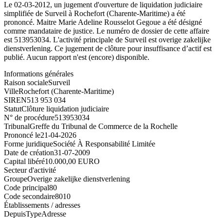
Le 02-03-2012, un jugement d'ouverture de liquidation judiciaire
simplifiée de Surveil à Rochefort (Charente-Maritime) a été
prononcé. Maitre Marie Adeline Rousselot Gegoue a été désigné
comme mandataire de justice. Le numéro de dossier de cette affaire
est 513953034. L'activité principale de Surveil est overige zakelijke
dienstverlening. Ce jugement de clôture pour insuffisance d’actif est
publié. Aucun rapport n'est (encore) disponible.
Informations générales
Raison sociale
Surveil
Ville
Rochefort (Charente-Maritime)
SIREN
513 953 034
Statut
Clôture liquidation judiciaire
N° de procédure
513953034
Tribunal
Greffe du Tribunal de Commerce de la Rochelle
Prononcé le
21-04-2026
Forme juridique
Société À Responsabilité Limitée
Date de création
31-07-2009
Capital libéré
10.000,00 EURO
Secteur d'activité
Groupe
Overige zakelijke dienstverlening
Code principal
80
Code secondaire
8010
Établissements / adresses
Depuis
Type
Adresse