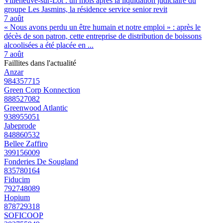
Villeneuve-sur-Lot : un mois après la liquidation judiciaire du
groupe Les Jasmins, la résidence service senior revit
7 août
« Nous avons perdu un être humain et notre emploi » : après le
décès de son patron, cette entreprise de distribution de boissons
alcoolisées a été placée en ...
7 août
Faillites dans l'actualité
Anzar
984357715
Green Corp Konnection
888527082
Greenwood Atlantic
938955051
Jabeprode
848860532
Bellee Zaffiro
399156009
Fonderies De Sougland
835780164
Fiducim
792748089
Hopium
878729318
SOFICOOP