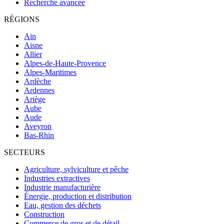
Recherche avancée
RÉGIONS
Ain
Aisne
Allier
Alpes-de-Haute-Provence
Alpes-Maritimes
Ardèche
Ardennes
Ariège
Aube
Aude
Aveyron
Bas-Rhin
SECTEURS
Agriculture, sylviculture et pêche
Industries extractives
Industrie manufacturière
Énergie, production et distribution
Eau, gestion des déchets
Construction
Commerce de gros et de détail