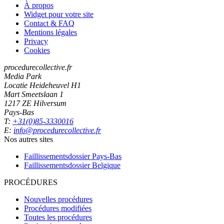
À propos
Widget pour votre site
Contact & FAQ
Mentions légales
Privacy
Cookies
procedurecollective.fr
Media Park
Locatie Heideheuvel H1
Mart Smeetslaan 1
1217 ZE Hilversum
Pays-Bas
T:
+31(0)85-3330016
E:
info@procedurecollective.fr
Nos autres sites
Faillissementsdossier
Pays-Bas
Faillissementsdossier
Belgique
PROCÉDURES
Nouvelles procédures
Procédures modifiées
Toutes les procédures