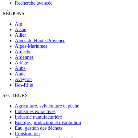
Recherche avancée
RÉGIONS
Ain
Aisne
Allier
Alpes-de-Haute-Provence
Alpes-Maritimes
Ardèche
Ardennes
Ariège
Aube
Aude
Aveyron
Bas-Rhin
SECTEURS
Agriculture, sylviculture et pêche
Industries extractives
Industrie manufacturière
Énergie, production et distribution
Eau, gestion des déchets
Construction