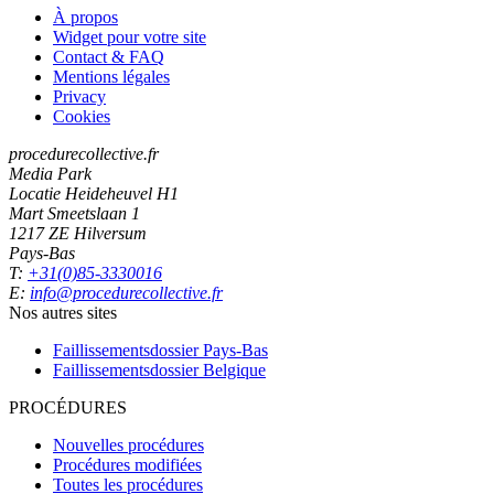
À propos
Widget pour votre site
Contact & FAQ
Mentions légales
Privacy
Cookies
procedurecollective.fr
Media Park
Locatie Heideheuvel H1
Mart Smeetslaan 1
1217 ZE Hilversum
Pays-Bas
T:
+31(0)85-3330016
E:
info@procedurecollective.fr
Nos autres sites
Faillissementsdossier
Pays-Bas
Faillissementsdossier
Belgique
PROCÉDURES
Nouvelles procédures
Procédures modifiées
Toutes les procédures