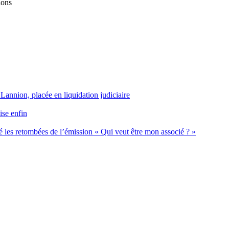
ions
 Lannion, placée en liquidation judiciaire
ise enfin
 les retombées de l’émission « Qui veut être mon associé ? »