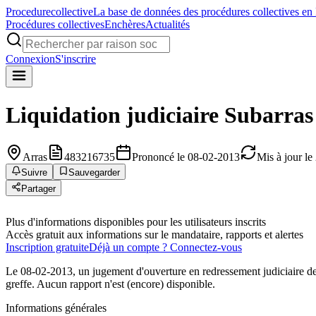
Procedure
collective
La base de données des procédures collectives en
Procédures collectives
Enchères
Actualités
Connexion
S'inscrire
Liquidation judiciaire
Subarras
Arras
483216735
Prononcé le 08-02-2013
Mis à jour l
Suivre
Sauvegarder
Partager
Plus d'informations disponibles pour les utilisateurs inscrits
Accès gratuit aux informations sur le mandataire, rapports et alertes
Inscription gratuite
Déjà un compte ? Connectez-vous
Le 08-02-2013, un jugement d'ouverture en redressement judiciaire de 
greffe. Aucun rapport n'est (encore) disponible.
Informations générales