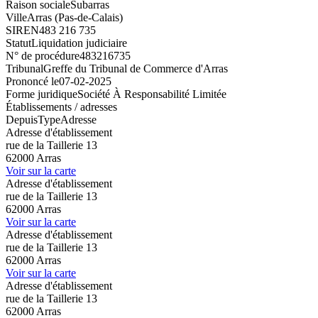
Raison sociale
Subarras
Ville
Arras (Pas-de-Calais)
SIREN
483 216 735
Statut
Liquidation judiciaire
N° de procédure
483216735
Tribunal
Greffe du Tribunal de Commerce d'Arras
Prononcé le
07-02-2025
Forme juridique
Société À Responsabilité Limitée
Établissements / adresses
Depuis
Type
Adresse
Adresse d'établissement
rue de la Taillerie 13
62000 Arras
Voir sur la carte
Adresse d'établissement
rue de la Taillerie 13
62000 Arras
Voir sur la carte
Adresse d'établissement
rue de la Taillerie 13
62000 Arras
Voir sur la carte
Adresse d'établissement
rue de la Taillerie 13
62000 Arras