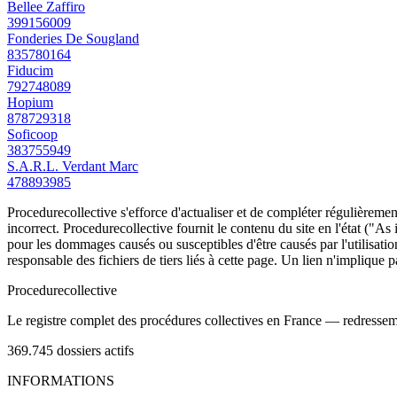
Bellee Zaffiro
399156009
Fonderies De Sougland
835780164
Fiducim
792748089
Hopium
878729318
Soficoop
383755949
S.A.R.L. Verdant Marc
478893985
Procedurecollective s'efforce d'actualiser et de compléter régulièrement
incorrect. Procedurecollective fournit le contenu du site en l'état ("As
pour les dommages causés ou susceptibles d'être causés par l'utilisation
responsable des fichiers de tiers liés à cette page. Un lien n'implique p
Procedure
collective
Le registre complet des procédures collectives en France — redressemen
369.745
dossiers actifs
INFORMATIONS