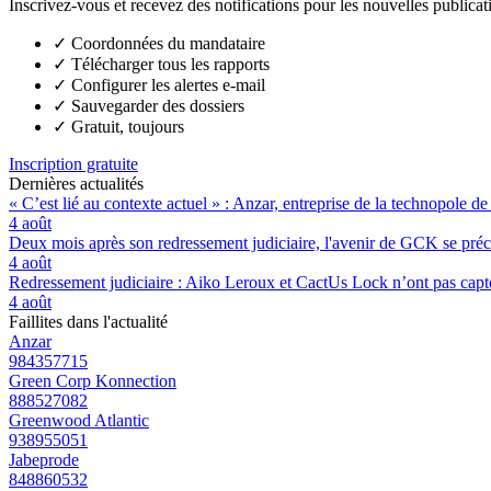
Inscrivez-vous et recevez des notifications pour les nouvelles publicat
✓
Coordonnées du mandataire
✓
Télécharger tous les rapports
✓
Configurer les alertes e-mail
✓
Sauvegarder des dossiers
✓
Gratuit, toujours
Inscription gratuite
Dernières actualités
« C’est lié au contexte actuel » : Anzar, entreprise de la technopole de
4 août
Deux mois après son redressement judiciaire, l'avenir de GCK se préc
4 août
Redressement judiciaire : Aiko Leroux et CactUs Lock n’ont pas capté
4 août
Faillites dans l'actualité
Anzar
984357715
Green Corp Konnection
888527082
Greenwood Atlantic
938955051
Jabeprode
848860532