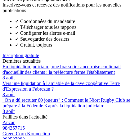
Inscrivez-vous et recevez des notifications pour les nouvelles
publications
✓
Coordonnées du mandataire
✓
Télécharger tous les rapports
✓
Configurer les alertes e-mail
✓
Sauvegarder des dossiers
✓
Gratuit, toujours
Inscription gratuite
Dernières actualités
En liquidation judiciaire, une brasserie sancerroise continuait
d'accueillir des clients : la préfecture ferme l'établissement
8 août
Vers une liquidation à l'amiable de la cave coopérative Terre
d'Expression à Fabrezan ?
8 août
"On a dû recruter 60 joueurs" : Comment le Niort Rugby Club se
prépare à la Fédérale 3 après la liquidation judiciaire
8 août
Faillites dans l'actualité
Anzar
984357715
Green Corp Konnection