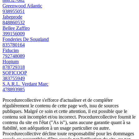
888527082
Greenwood Atlantic
938955051
Jabeprode
848860532
Bellee Zaffiro
399156009
Fonderies De Sougland
835780164
Fiducim
792748089
Hopium
878729318
SOFICOOP
383755949
S.A.R.L. Verdant Marc
478893985
Procedurecollective s'efforce d'actualiser et de compléter
régulièrement le contenu de cette page web, issu de sources
publiques. Malgré ce soin et cette attention, il est possible que le
contenu soit incomplet et/ou incorrect. Procedurecollective fournit le
contenu du site en l'état ("As is"), sans aucune garantie quant à sa
fiabilité, son adéquation à un usage particulier ou autre.
Procedurecollective décline toute responsabilité pour les dommages