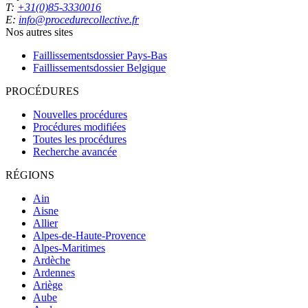
T:
+31(0)85-3330016
E:
info@procedurecollective.fr
Nos autres sites
Faillissementsdossier
Pays-Bas
Faillissementsdossier
Belgique
PROCÉDURES
Nouvelles procédures
Procédures modifiées
Toutes les procédures
Recherche avancée
RÉGIONS
Ain
Aisne
Allier
Alpes-de-Haute-Provence
Alpes-Maritimes
Ardèche
Ardennes
Ariège
Aube