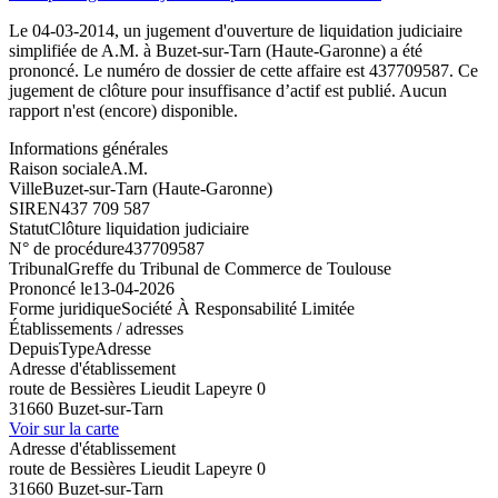
Le 04-03-2014, un jugement d'ouverture de liquidation judiciaire
simplifiée de A.M. à Buzet-sur-Tarn (Haute-Garonne) a été
prononcé. Le numéro de dossier de cette affaire est 437709587. Ce
jugement de clôture pour insuffisance d’actif est publié. Aucun
rapport n'est (encore) disponible.
Informations générales
Raison sociale
A.M.
Ville
Buzet-sur-Tarn (Haute-Garonne)
SIREN
437 709 587
Statut
Clôture liquidation judiciaire
N° de procédure
437709587
Tribunal
Greffe du Tribunal de Commerce de Toulouse
Prononcé le
13-04-2026
Forme juridique
Société À Responsabilité Limitée
Établissements / adresses
Depuis
Type
Adresse
Adresse d'établissement
route de Bessières Lieudit Lapeyre 0
31660 Buzet-sur-Tarn
Voir sur la carte
Adresse d'établissement
route de Bessières Lieudit Lapeyre 0
31660 Buzet-sur-Tarn