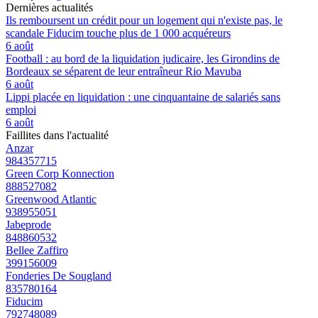
Dernières actualités
Ils remboursent un crédit pour un logement qui n'existe pas, le
scandale Fiducim touche plus de 1 000 acquéreurs
6 août
Football : au bord de la liquidation judicaire, les Girondins de
Bordeaux se séparent de leur entraîneur Rio Mavuba
6 août
Lippi placée en liquidation : une cinquantaine de salariés sans
emploi
6 août
Faillites dans l'actualité
Anzar
984357715
Green Corp Konnection
888527082
Greenwood Atlantic
938955051
Jabeprode
848860532
Bellee Zaffiro
399156009
Fonderies De Sougland
835780164
Fiducim
792748089