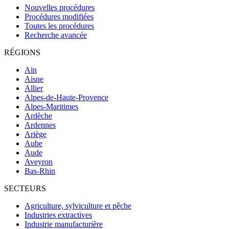
Nouvelles procédures
Procédures modifiées
Toutes les procédures
Recherche avancée
RÉGIONS
Ain
Aisne
Allier
Alpes-de-Haute-Provence
Alpes-Maritimes
Ardèche
Ardennes
Ariège
Aube
Aude
Aveyron
Bas-Rhin
SECTEURS
Agriculture, sylviculture et pêche
Industries extractives
Industrie manufacturière