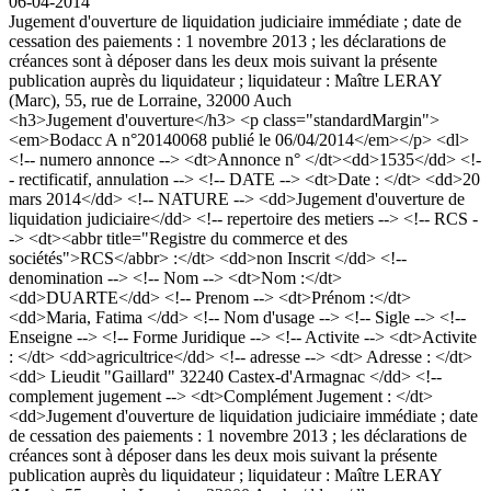
06-04-2014
Jugement d'ouverture de liquidation judiciaire immédiate ; date de
cessation des paiements : 1 novembre 2013 ; les déclarations de
créances sont à déposer dans les deux mois suivant la présente
publication auprès du liquidateur ; liquidateur : Maître LERAY
(Marc), 55, rue de Lorraine, 32000 Auch
<h3>Jugement d'ouverture</h3> <p class="standardMargin">
<em>Bodacc A n°20140068 publié le 06/04/2014</em></p> <dl>
<!-- numero annonce --> <dt>Annonce n° </dt><dd>1535</dd> <!-
- rectificatif, annulation --> <!-- DATE --> <dt>Date : </dt> <dd>20
mars 2014</dd> <!-- NATURE --> <dd>Jugement d'ouverture de
liquidation judiciaire</dd> <!-- repertoire des metiers --> <!-- RCS -
-> <dt><abbr title="Registre du commerce et des
sociétés">RCS</abbr> :</dt> <dd>non Inscrit </dd> <!--
denomination --> <!-- Nom --> <dt>Nom :</dt>
<dd>DUARTE</dd> <!-- Prenom --> <dt>Prénom :</dt>
<dd>Maria, Fatima </dd> <!-- Nom d'usage --> <!-- Sigle --> <!--
Enseigne --> <!-- Forme Juridique --> <!-- Activite --> <dt>Activite
: </dt> <dd>agricultrice</dd> <!-- adresse --> <dt> Adresse : </dt>
<dd> Lieudit "Gaillard" 32240 Castex-d'Armagnac </dd> <!--
complement jugement --> <dt>Complément Jugement : </dt>
<dd>Jugement d'ouverture de liquidation judiciaire immédiate ; date
de cessation des paiements : 1 novembre 2013 ; les déclarations de
créances sont à déposer dans les deux mois suivant la présente
publication auprès du liquidateur ; liquidateur : Maître LERAY