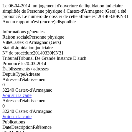
Le 06-04-2014, un jugement d'ouverture de liquidation judiciaire
simplifiée de Personne physique à Castex-d'Armagnac (Gers) a été
prononcé. Le numéro de dossier de cette affaire est 20140330KN31.
Aucun rapport n'est (encore) disponible.
Informations générales
Raison sociale
Personne physique
Ville
Castex-d'Armagnac (Gers)
Statut
Liquidation judiciaire
N° de procédure
20140330KN31
Tribunal
Tribunal De Grande Instance D'auch
Prononcé le
20-03-2014
Établissements / adresses
Depuis
Type
Adresse
Adresse d'établissement
0
32240 Castex-d'Armagnac
Voir sur la carte
Adresse d'établissement
0
32240 Castex-d'Armagnac
Voir sur la carte
Publications
Date
Description
Référence