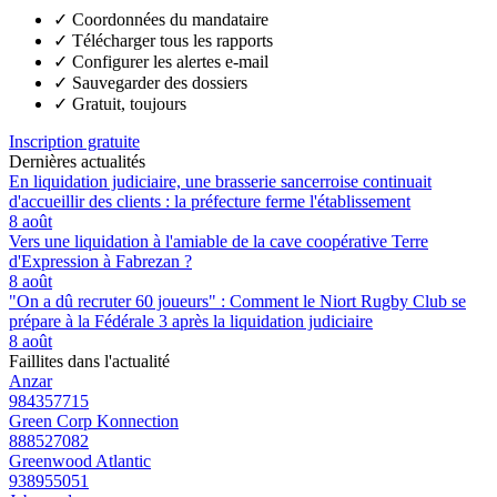
✓
Coordonnées du mandataire
✓
Télécharger tous les rapports
✓
Configurer les alertes e-mail
✓
Sauvegarder des dossiers
✓
Gratuit, toujours
Inscription gratuite
Dernières actualités
En liquidation judiciaire, une brasserie sancerroise continuait
d'accueillir des clients : la préfecture ferme l'établissement
8 août
Vers une liquidation à l'amiable de la cave coopérative Terre
d'Expression à Fabrezan ?
8 août
"On a dû recruter 60 joueurs" : Comment le Niort Rugby Club se
prépare à la Fédérale 3 après la liquidation judiciaire
8 août
Faillites dans l'actualité
Anzar
984357715
Green Corp Konnection
888527082
Greenwood Atlantic
938955051