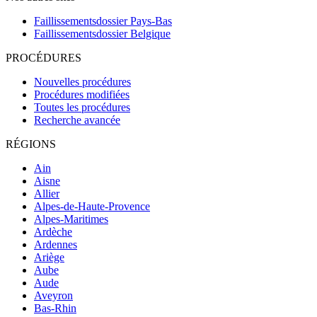
Faillissementsdossier
Pays-Bas
Faillissementsdossier
Belgique
PROCÉDURES
Nouvelles procédures
Procédures modifiées
Toutes les procédures
Recherche avancée
RÉGIONS
Ain
Aisne
Allier
Alpes-de-Haute-Provence
Alpes-Maritimes
Ardèche
Ardennes
Ariège
Aube
Aude
Aveyron
Bas-Rhin