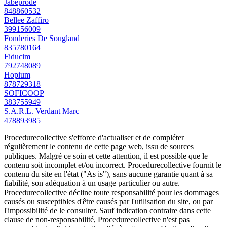
Jabeprode
848860532
Bellee Zaffiro
399156009
Fonderies De Sougland
835780164
Fiducim
792748089
Hopium
878729318
SOFICOOP
383755949
S.A.R.L. Verdant Marc
478893985
Procedurecollective s'efforce d'actualiser et de compléter
régulièrement le contenu de cette page web, issu de sources
publiques. Malgré ce soin et cette attention, il est possible que le
contenu soit incomplet et/ou incorrect. Procedurecollective fournit le
contenu du site en l'état ("As is"), sans aucune garantie quant à sa
fiabilité, son adéquation à un usage particulier ou autre.
Procedurecollective décline toute responsabilité pour les dommages
causés ou susceptibles d'être causés par l'utilisation du site, ou par
l'impossibilité de le consulter. Sauf indication contraire dans cette
clause de non-responsabilité, Procedurecollective n'est pas