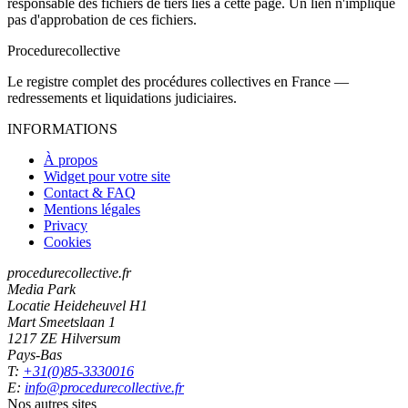
responsable des fichiers de tiers liés à cette page. Un lien n'implique
pas d'approbation de ces fichiers.
Procedure
collective
Le registre complet des procédures collectives en France —
redressements et liquidations judiciaires.
INFORMATIONS
À propos
Widget pour votre site
Contact & FAQ
Mentions légales
Privacy
Cookies
procedurecollective.fr
Media Park
Locatie Heideheuvel H1
Mart Smeetslaan 1
1217 ZE Hilversum
Pays-Bas
T:
+31(0)85-3330016
E:
info@procedurecollective.fr
Nos autres sites