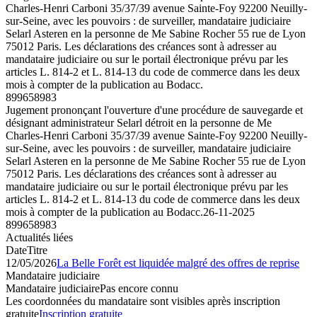
Charles-Henri Carboni 35/37/39 avenue Sainte-Foy 92200 Neuilly-
sur-Seine, avec les pouvoirs : de surveiller, mandataire judiciaire
Selarl Asteren en la personne de Me Sabine Rocher 55 rue de Lyon
75012 Paris. Les déclarations des créances sont à adresser au
mandataire judiciaire ou sur le portail électronique prévu par les
articles L. 814-2 et L. 814-13 du code de commerce dans les deux
mois à compter de la publication au Bodacc.
899658983
Jugement prononçant l'ouverture d'une procédure de sauvegarde et
désignant administrateur Selarl détroit en la personne de Me
Charles-Henri Carboni 35/37/39 avenue Sainte-Foy 92200 Neuilly-
sur-Seine, avec les pouvoirs : de surveiller, mandataire judiciaire
Selarl Asteren en la personne de Me Sabine Rocher 55 rue de Lyon
75012 Paris. Les déclarations des créances sont à adresser au
mandataire judiciaire ou sur le portail électronique prévu par les
articles L. 814-2 et L. 814-13 du code de commerce dans les deux
mois à compter de la publication au Bodacc.
26-11-2025
899658983
Actualités liées
Date
Titre
12/05/2026
La Belle Forêt est liquidée malgré des offres de reprise
Mandataire judiciaire
Mandataire judiciaire
Pas encore connu
Les coordonnées du mandataire sont visibles après inscription
gratuite
Inscription gratuite