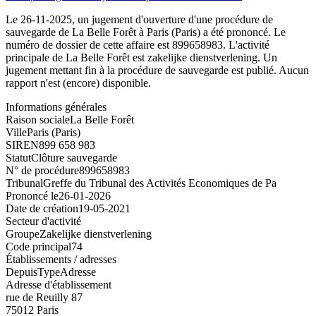
Le 26-11-2025, un jugement d'ouverture d'une procédure de
sauvegarde de La Belle Forêt à Paris (Paris) a été prononcé. Le
numéro de dossier de cette affaire est 899658983. L'activité
principale de La Belle Forêt est zakelijke dienstverlening. Un
jugement mettant fin à la procédure de sauvegarde est publié. Aucun
rapport n'est (encore) disponible.
Informations générales
Raison sociale
La Belle Forêt
Ville
Paris (Paris)
SIREN
899 658 983
Statut
Clôture sauvegarde
N° de procédure
899658983
Tribunal
Greffe du Tribunal des Activités Economiques de Pa
Prononcé le
26-01-2026
Date de création
19-05-2021
Secteur d'activité
Groupe
Zakelijke dienstverlening
Code principal
74
Établissements / adresses
Depuis
Type
Adresse
Adresse d'établissement
rue de Reuilly 87
75012 Paris