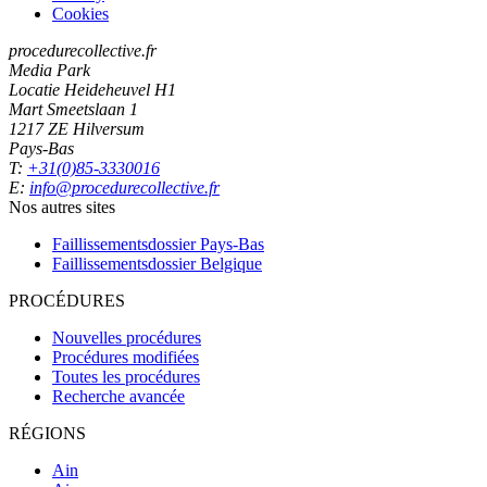
Cookies
procedurecollective.fr
Media Park
Locatie Heideheuvel H1
Mart Smeetslaan 1
1217 ZE Hilversum
Pays-Bas
T:
+31(0)85-3330016
E:
info@procedurecollective.fr
Nos autres sites
Faillissementsdossier
Pays-Bas
Faillissementsdossier
Belgique
PROCÉDURES
Nouvelles procédures
Procédures modifiées
Toutes les procédures
Recherche avancée
RÉGIONS
Ain