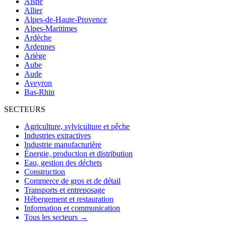
Aisne
Allier
Alpes-de-Haute-Provence
Alpes-Maritimes
Ardèche
Ardennes
Ariège
Aube
Aude
Aveyron
Bas-Rhin
SECTEURS
Agriculture, sylviculture et pêche
Industries extractives
Industrie manufacturière
Énergie, production et distribution
Eau, gestion des déchets
Construction
Commerce de gros et de détail
Transports et entreposage
Hébergement et restauration
Information et communication
Tous les secteurs →