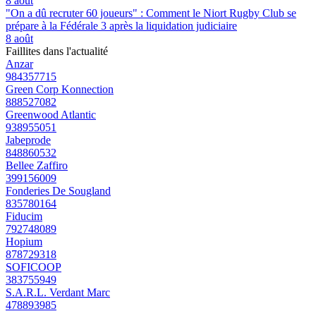
8 août
"On a dû recruter 60 joueurs" : Comment le Niort Rugby Club se
prépare à la Fédérale 3 après la liquidation judiciaire
8 août
Faillites dans l'actualité
Anzar
984357715
Green Corp Konnection
888527082
Greenwood Atlantic
938955051
Jabeprode
848860532
Bellee Zaffiro
399156009
Fonderies De Sougland
835780164
Fiducim
792748089
Hopium
878729318
SOFICOOP
383755949
S.A.R.L. Verdant Marc
478893985