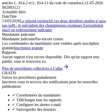
articles L. 814-2 et L. 814-13 du code de commerce.
11-05-2026
982083123
Actualités liées
Date
Titre
13/05/2026
Le rebond enclenché ces deux dernières années n’aura
pas suffi : le spécialiste des champignons exotiques Eurosubstrat
placé en redressement judiciaire
Mandataire judiciaire
Mandataire judiciaire
Pas encore connu
Les coordonnées du mandataire sont visibles après inscription
gratuite
Inscription gratuite
Rapports
Aucun rapport n'est encore disponible. Dès qu'un rapport sera
publié, vous le trouverez ici.
Plus de procédures collectives à Callac
GRATIS
Suivre les procédures gratuitement
Inscrivez-vous et recevez des notifications pour les nouvelles
publications
✓
Coordonnées du mandataire
✓
Télécharger tous les rapports
✓
Configurer les alertes e-mail
✓
Sauvegarder des dossiers