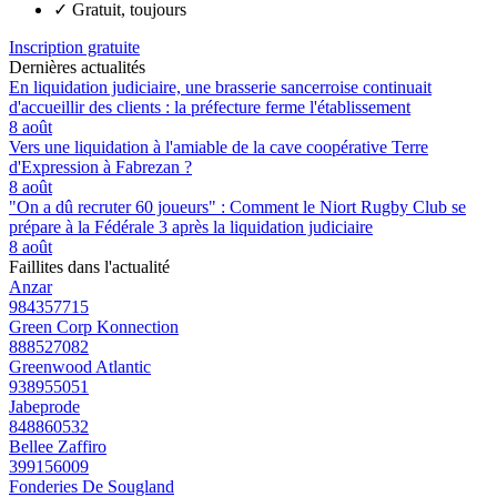
✓
Gratuit, toujours
Inscription gratuite
Dernières actualités
En liquidation judiciaire, une brasserie sancerroise continuait
d'accueillir des clients : la préfecture ferme l'établissement
8 août
Vers une liquidation à l'amiable de la cave coopérative Terre
d'Expression à Fabrezan ?
8 août
"On a dû recruter 60 joueurs" : Comment le Niort Rugby Club se
prépare à la Fédérale 3 après la liquidation judiciaire
8 août
Faillites dans l'actualité
Anzar
984357715
Green Corp Konnection
888527082
Greenwood Atlantic
938955051
Jabeprode
848860532
Bellee Zaffiro
399156009
Fonderies De Sougland