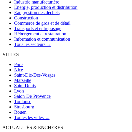
Industrie manufacturière
Énergie, production et distribution
Eau, gestion des déchets
Construction
Commerce de gros et de détail
Transports et entreposage
Hébergement et restauration
Information et communication
Tous les secteurs →
VILLES
Paris
Nice
Saint-Die-Des-Vosges
Marseille
Saint Denis
Lyon
Salon-De-Provence
Toulouse
Strasbourg
Rouen
Toutes les villes →
ACTUALITÉS & ENCHÈRES