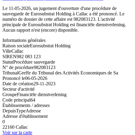
Le 11-05-2026, un jugement d'ouverture d'une procédure de
sauvegarde de Eurosubstrat Holding à Callac a été prononcé. Le
numéro de dossier de cette affaire est 982083123. L'activité
principale de Eurosubstrat Holding est financiële dienstverlening.
Aucun rapport n'est (encore) disponible.
Informations générales
Raison sociale
Eurosubstrat Holding
Ville
Callac
SIREN
982 083 123
Statut
Procédure sauvegarde
N° de procédure
982083123
Tribunal
Greffe du Tribunal des Activités Economiques de Sa
Prononcé le
06-05-2026
Date de création
29-11-2023
Secteur d'activité
Groupe
Financiële dienstverlening
Code principal
64
Établissements / adresses
Depuis
Type
Adresse
Adresse d'établissement
0
22160 Callac
Voir sur la carte