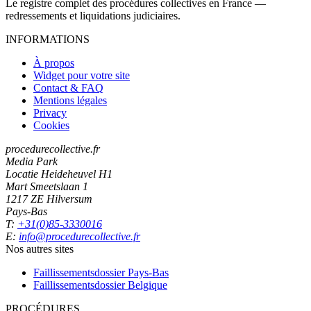
Le registre complet des procédures collectives en France —
redressements et liquidations judiciaires.
INFORMATIONS
À propos
Widget pour votre site
Contact & FAQ
Mentions légales
Privacy
Cookies
procedurecollective.fr
Media Park
Locatie Heideheuvel H1
Mart Smeetslaan 1
1217 ZE Hilversum
Pays-Bas
T:
+31(0)85-3330016
E:
info@procedurecollective.fr
Nos autres sites
Faillissementsdossier
Pays-Bas
Faillissementsdossier
Belgique
PROCÉDURES