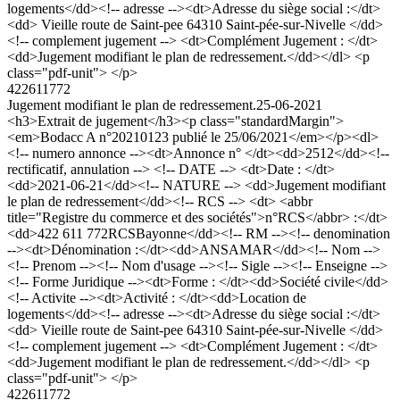
logements</dd><!-- adresse --><dt>Adresse du siège social :</dt>
<dd> Vieille route de Saint-pee 64310 Saint-pée-sur-Nivelle </dd>
<!-- complement jugement --> <dt>Complément Jugement : </dt>
<dd>Jugement modifiant le plan de redressement.</dd></dl> <p
class="pdf-unit"> </p>
422611772
Jugement modifiant le plan de redressement.
25-06-2021
<h3>Extrait de jugement</h3><p class="standardMargin">
<em>Bodacc A n°20210123 publié le 25/06/2021</em></p><dl>
<!-- numero annonce --><dt>Annonce n° </dt><dd>2512</dd><!--
rectificatif, annulation --> <!-- DATE --> <dt>Date : </dt>
<dd>2021-06-21</dd><!-- NATURE --> <dd>Jugement modifiant
le plan de redressement</dd><!-- RCS --> <dt> <abbr
title="Registre du commerce et des sociétés">n°RCS</abbr> :</dt>
<dd>422 611 772RCSBayonne</dd><!-- RM --><!-- denomination
--><dt>Dénomination :</dt><dd>ANSAMAR</dd><!-- Nom -->
<!-- Prenom --><!-- Nom d'usage --><!-- Sigle --><!-- Enseigne -->
<!-- Forme Juridique --><dt>Forme : </dt><dd>Société civile</dd>
<!-- Activite --><dt>Activité : </dt><dd>Location de
logements</dd><!-- adresse --><dt>Adresse du siège social :</dt>
<dd> Vieille route de Saint-pee 64310 Saint-pée-sur-Nivelle </dd>
<!-- complement jugement --> <dt>Complément Jugement : </dt>
<dd>Jugement modifiant le plan de redressement.</dd></dl> <p
class="pdf-unit"> </p>
422611772