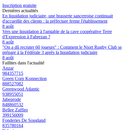
Inscription gratuite
Dernières actualités
En liquidation judiciaire, une brasserie sancerroise continuait
d'accueillir des clients : la préfecture ferme l'établissement
8 août
Vers une liquidation à l'amiable de la cave coopérative Terre
d'Expression à Fabrezan ?
8 août
"On a dû recruter 60 joueurs" : Comment le Niort Rugby Club se
prépare à la Fédérale 3 après la liquidation judiciaire
8 août
Faillites dans l'actualité
Anzar
984357715
Green Corp Konnection
888527082
Greenwood Atlantic
938955051
Jabeprode
848860532
Bellee Zaffiro
399156009
Fonderies De Sougland
835780164