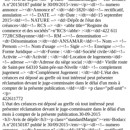
A n°20150187 publié le 30/09/2015</em></p><dl><!-- numero
annonce --><dt>Annonce n° </dt><dd>1820</dd><!-- rectificatif,
annulation --> <!-- DATE --> <dt>Date : </dt><dd>15 septembre
2015</dd><!-- NATURE --> <dd>Dépôt de l'état des
créances</dd><!-- RCS --> <dt> <abbr title="Registre du
commerce et des sociétés">n°RCS</abbr> :</dt><dd>422 611
772RCSBayonne</dd><!-- RM --><!-- denomination -->
<dt>Dénomination :</dt><dd>ANSAMAR</dd><!-- Nom --> <!--
Prenom --><!-- Nom d'usage --><!-- Sigle --><!-- Enseigne --><!--
Forme Juridique --><dt>Forme : </dt><dd>Société civile</dd><!--
Activite --><dt>Activité : </dt><dd>Location de logements</dd>
<!-- adresse --><dt>Adresse du siège social :</dt><dd> Vieille route
de Saint-pee 64310 Saint-pée-sur-Nivelle </dd> <!-- complement
jugement --> <dt>Complément Jugement : </dt><dd>L'état des
créances est déposé au greffe où tout intéressé peut présenter
réclamation devant le juge-commissaire dans le délai d'un mois à
compter de la présente publication.</dd></dl> <p class="pdf-unit">
</p>
422611772
L'état des créances est déposé au greffe où tout intéressé peut
présenter réclamation devant le juge-commissaire dans le délai d'un
mois à compter de la présente publication.
30-09-2015
<h3>Avis de dépôt</h3><p class="standardMargin"><em>Bodacc
A n°20150187 publié le 30/09/2015</em></p><dl><!-- numero
annonce --><dt>Annonce n° </dt><dd>1820</dd><!-- rectificatif,