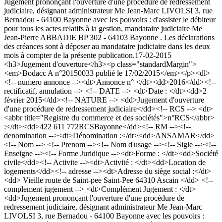
Jugement prononçant l'ouverture d'une procédure de redressement
judiciaire, désignant administrateur Me Jean-Marc LIVOLSI 3, rue
Bernadou - 64100 Bayonne avec les pouvoirs : d'assister le débiteur
pour tous les actes relatifs à la gestion, mandataire judiciaire Me
Jean-Pierre ABBADIE BP 302 - 64103 Bayonne . Les déclarations
des créances sont à déposer au mandataire judiciaire dans les deux
mois à compter de la présente publication.
17-02-2015
<h3>Jugement d'ouverture</h3><p class="standardMargin">
<em>Bodacc A n°20150033 publié le 17/02/2015</em></p><dl>
<!-- numero annonce --><dt>Annonce n° </dt><dd>2016</dd><!--
rectificatif, annulation --> <!-- DATE --> <dt>Date : </dt><dd>2
février 2015</dd><!-- NATURE --> <dd>Jugement d'ouverture
d'une procédure de redressement judiciaire</dd><!-- RCS --> <dt>
<abbr title="Registre du commerce et des sociétés">n°RCS</abbr>
:</dt><dd>422 611 772RCSBayonne</dd><!-- RM --><!--
denomination --><dt>Dénomination :</dt><dd>ANSAMAR</dd>
<!-- Nom --> <!-- Prenom --><!-- Nom d'usage --><!-- Sigle --><!--
Enseigne --><!-- Forme Juridique --><dt>Forme : </dt><dd>Société
civile</dd><!-- Activite --><dt>Activité : </dt><dd>Location de
logements</dd><!-- adresse --><dt>Adresse du siège social :</dt>
<dd> Vieille route de Saint-pee Saint-Pee 64310 Ascain </dd> <!--
complement jugement --> <dt>Complément Jugement : </dt>
<dd>Jugement prononçant l'ouverture d'une procédure de
redressement judiciaire, désignant administrateur Me Jean-Marc
LIVOLSI 3, rue Bernadou - 64100 Bayonne avec les pouvoirs :