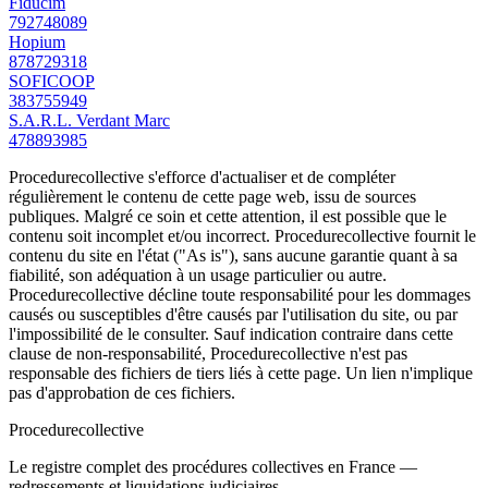
Fiducim
792748089
Hopium
878729318
SOFICOOP
383755949
S.A.R.L. Verdant Marc
478893985
Procedurecollective s'efforce d'actualiser et de compléter
régulièrement le contenu de cette page web, issu de sources
publiques. Malgré ce soin et cette attention, il est possible que le
contenu soit incomplet et/ou incorrect. Procedurecollective fournit le
contenu du site en l'état ("As is"), sans aucune garantie quant à sa
fiabilité, son adéquation à un usage particulier ou autre.
Procedurecollective décline toute responsabilité pour les dommages
causés ou susceptibles d'être causés par l'utilisation du site, ou par
l'impossibilité de le consulter. Sauf indication contraire dans cette
clause de non-responsabilité, Procedurecollective n'est pas
responsable des fichiers de tiers liés à cette page. Un lien n'implique
pas d'approbation de ces fichiers.
Procedure
collective
Le registre complet des procédures collectives en France —
redressements et liquidations judiciaires.