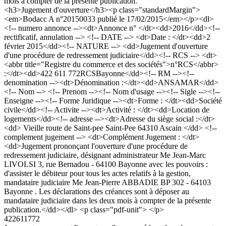
mois à compter de la présente publication.
<h3>Jugement d'ouverture</h3><p class="standardMargin">
<em>Bodacc A n°20150033 publié le 17/02/2015</em></p><dl>
<!-- numero annonce --><dt>Annonce n° </dt><dd>2016</dd><!--
rectificatif, annulation --> <!-- DATE --> <dt>Date : </dt><dd>2
février 2015</dd><!-- NATURE --> <dd>Jugement d'ouverture
d'une procédure de redressement judiciaire</dd><!-- RCS --> <dt>
<abbr title="Registre du commerce et des sociétés">n°RCS</abbr>
:</dt><dd>422 611 772RCSBayonne</dd><!-- RM --><!--
denomination --><dt>Dénomination :</dt><dd>ANSAMAR</dd>
<!-- Nom --> <!-- Prenom --><!-- Nom d'usage --><!-- Sigle --><!--
Enseigne --><!-- Forme Juridique --><dt>Forme : </dt><dd>Société
civile</dd><!-- Activite --><dt>Activité : </dt><dd>Location de
logements</dd><!-- adresse --><dt>Adresse du siège social :</dt>
<dd> Vieille route de Saint-pee Saint-Pee 64310 Ascain </dd> <!--
complement jugement --> <dt>Complément Jugement : </dt>
<dd>Jugement prononçant l'ouverture d'une procédure de
redressement judiciaire, désignant administrateur Me Jean-Marc
LIVOLSI 3, rue Bernadou - 64100 Bayonne avec les pouvoirs :
d'assister le débiteur pour tous les actes relatifs à la gestion,
mandataire judiciaire Me Jean-Pierre ABBADIE BP 302 - 64103
Bayonne . Les déclarations des créances sont à déposer au
mandataire judiciaire dans les deux mois à compter de la présente
publication.</dd></dl> <p class="pdf-unit"> </p>
422611772