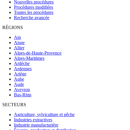
Nouvelles procédures
Procédures modifiées
Toutes les procédures
Recherche avancée
RÉGIONS
Ain
Aisne
Allier
Alpes-de-Haute-Provence
Alpes-Maritimes
Ardèche
Ardennes
Ariège
Aube
Aude
Aveyron
Bas-Rhin
SECTEURS
Agriculture, sylviculture et pêche
Industries extractives
Industrie manufacturière