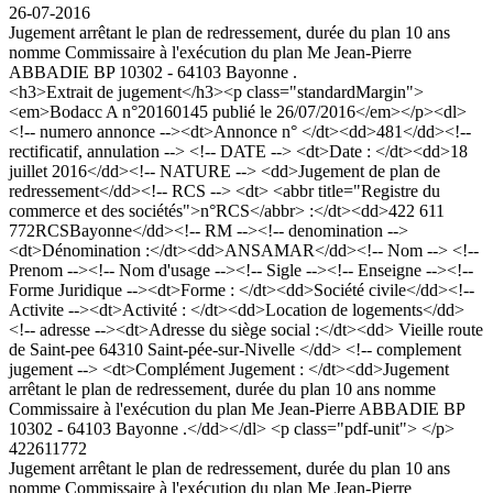
26-07-2016
Jugement arrêtant le plan de redressement, durée du plan 10 ans
nomme Commissaire à l'exécution du plan Me Jean-Pierre
ABBADIE BP 10302 - 64103 Bayonne .
<h3>Extrait de jugement</h3><p class="standardMargin">
<em>Bodacc A n°20160145 publié le 26/07/2016</em></p><dl>
<!-- numero annonce --><dt>Annonce n° </dt><dd>481</dd><!--
rectificatif, annulation --> <!-- DATE --> <dt>Date : </dt><dd>18
juillet 2016</dd><!-- NATURE --> <dd>Jugement de plan de
redressement</dd><!-- RCS --> <dt> <abbr title="Registre du
commerce et des sociétés">n°RCS</abbr> :</dt><dd>422 611
772RCSBayonne</dd><!-- RM --><!-- denomination -->
<dt>Dénomination :</dt><dd>ANSAMAR</dd><!-- Nom --> <!--
Prenom --><!-- Nom d'usage --><!-- Sigle --><!-- Enseigne --><!--
Forme Juridique --><dt>Forme : </dt><dd>Société civile</dd><!--
Activite --><dt>Activité : </dt><dd>Location de logements</dd>
<!-- adresse --><dt>Adresse du siège social :</dt><dd> Vieille route
de Saint-pee 64310 Saint-pée-sur-Nivelle </dd> <!-- complement
jugement --> <dt>Complément Jugement : </dt><dd>Jugement
arrêtant le plan de redressement, durée du plan 10 ans nomme
Commissaire à l'exécution du plan Me Jean-Pierre ABBADIE BP
10302 - 64103 Bayonne .</dd></dl> <p class="pdf-unit"> </p>
422611772
Jugement arrêtant le plan de redressement, durée du plan 10 ans
nomme Commissaire à l'exécution du plan Me Jean-Pierre