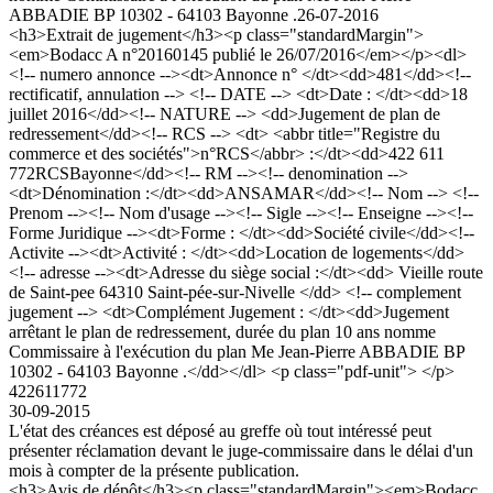
ABBADIE BP 10302 - 64103 Bayonne .
26-07-2016
<h3>Extrait de jugement</h3><p class="standardMargin">
<em>Bodacc A n°20160145 publié le 26/07/2016</em></p><dl>
<!-- numero annonce --><dt>Annonce n° </dt><dd>481</dd><!--
rectificatif, annulation --> <!-- DATE --> <dt>Date : </dt><dd>18
juillet 2016</dd><!-- NATURE --> <dd>Jugement de plan de
redressement</dd><!-- RCS --> <dt> <abbr title="Registre du
commerce et des sociétés">n°RCS</abbr> :</dt><dd>422 611
772RCSBayonne</dd><!-- RM --><!-- denomination -->
<dt>Dénomination :</dt><dd>ANSAMAR</dd><!-- Nom --> <!--
Prenom --><!-- Nom d'usage --><!-- Sigle --><!-- Enseigne --><!--
Forme Juridique --><dt>Forme : </dt><dd>Société civile</dd><!--
Activite --><dt>Activité : </dt><dd>Location de logements</dd>
<!-- adresse --><dt>Adresse du siège social :</dt><dd> Vieille route
de Saint-pee 64310 Saint-pée-sur-Nivelle </dd> <!-- complement
jugement --> <dt>Complément Jugement : </dt><dd>Jugement
arrêtant le plan de redressement, durée du plan 10 ans nomme
Commissaire à l'exécution du plan Me Jean-Pierre ABBADIE BP
10302 - 64103 Bayonne .</dd></dl> <p class="pdf-unit"> </p>
422611772
30-09-2015
L'état des créances est déposé au greffe où tout intéressé peut
présenter réclamation devant le juge-commissaire dans le délai d'un
mois à compter de la présente publication.
<h3>Avis de dépôt</h3><p class="standardMargin"><em>Bodacc