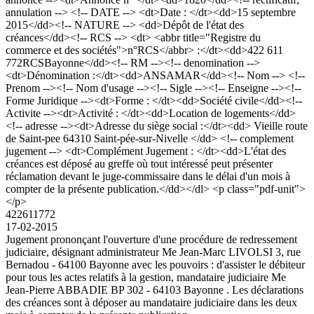
annulation --> <!-- DATE --> <dt>Date : </dt><dd>15 septembre
2015</dd><!-- NATURE --> <dd>Dépôt de l'état des
créances</dd><!-- RCS --> <dt> <abbr title="Registre du
commerce et des sociétés">n°RCS</abbr> :</dt><dd>422 611
772RCSBayonne</dd><!-- RM --><!-- denomination -->
<dt>Dénomination :</dt><dd>ANSAMAR</dd><!-- Nom --> <!--
Prenom --><!-- Nom d'usage --><!-- Sigle --><!-- Enseigne --><!--
Forme Juridique --><dt>Forme : </dt><dd>Société civile</dd><!--
Activite --><dt>Activité : </dt><dd>Location de logements</dd>
<!-- adresse --><dt>Adresse du siège social :</dt><dd> Vieille route
de Saint-pee 64310 Saint-pée-sur-Nivelle </dd> <!-- complement
jugement --> <dt>Complément Jugement : </dt><dd>L'état des
créances est déposé au greffe où tout intéressé peut présenter
réclamation devant le juge-commissaire dans le délai d'un mois à
compter de la présente publication.</dd></dl> <p class="pdf-unit">
</p>
422611772
17-02-2015
Jugement prononçant l'ouverture d'une procédure de redressement
judiciaire, désignant administrateur Me Jean-Marc LIVOLSI 3, rue
Bernadou - 64100 Bayonne avec les pouvoirs : d'assister le débiteur
pour tous les actes relatifs à la gestion, mandataire judiciaire Me
Jean-Pierre ABBADIE BP 302 - 64103 Bayonne . Les déclarations
des créances sont à déposer au mandataire judiciaire dans les deux