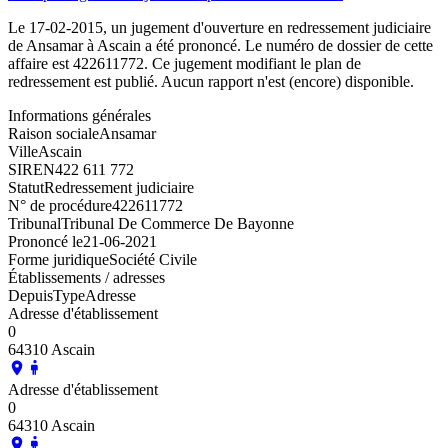
Le 17-02-2015, un jugement d'ouverture en redressement judiciaire
de Ansamar à Ascain a été prononcé. Le numéro de dossier de cette
affaire est 422611772. Ce jugement modifiant le plan de
redressement est publié. Aucun rapport n'est (encore) disponible.
Informations générales
Raison sociale
Ansamar
Ville
Ascain
SIREN
422 611 772
Statut
Redressement judiciaire
N° de procédure
422611772
Tribunal
Tribunal De Commerce De Bayonne
Prononcé le
21-06-2021
Forme juridique
Société Civile
Établissements / adresses
Depuis
Type
Adresse
Adresse d'établissement
0
64310 Ascain
Adresse d'établissement
0
64310 Ascain