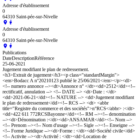
Adresse d'établissement
0
64310 Saint-pée-sur-Nivelle
Adresse d'établissement
0
64310 Saint-pée-sur-Nivelle
Publications
Date
Description
Référence
25-06-2021
Jugement modifiant le plan de redressement.
<h3>Extrait de jugement</h3><p class="standardMargin">
<em>Bodacc A n°20210123 publié le 25/06/2021</em></p><dl>
<!-- numero annonce --><dt>Annonce n° </dt><dd>2512</dd><!--
rectificatif, annulation --> <!-- DATE --> <dt>Date : </dt>
<dd>2021-06-21</dd><!-- NATURE --> <dd>Jugement modifiant
le plan de redressement</dd><!-- RCS --> <dt> <abbr
title="Registre du commerce et des sociétés">n°RCS</abbr> :</dt>
<dd>422 611 772RCSBayonne</dd><!-- RM --><!-- denomination
--><dt>Dénomination :</dt><dd>ANSAMAR</dd><!-- Nom -->
<!-- Prenom --><!-- Nom d'usage --><!-- Sigle --><!-- Enseigne -->
<!-- Forme Juridique --><dt>Forme : </dt><dd>Société civile</dd>
<!-- Activite --><dt>Activité : </dt><dd>Location de