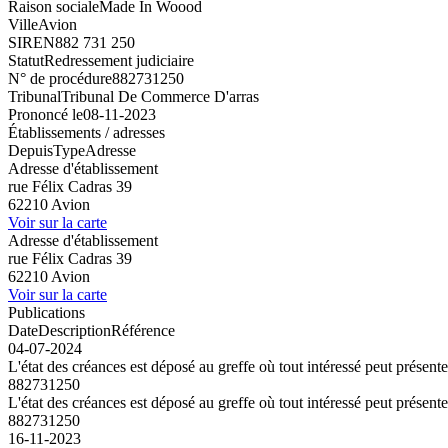
Raison sociale
Made In Woood
Ville
Avion
SIREN
882 731 250
Statut
Redressement judiciaire
N° de procédure
882731250
Tribunal
Tribunal De Commerce D'arras
Prononcé le
08-11-2023
Établissements / adresses
Depuis
Type
Adresse
Adresse d'établissement
rue Félix Cadras 39
62210 Avion
Voir sur la carte
Adresse d'établissement
rue Félix Cadras 39
62210 Avion
Voir sur la carte
Publications
Date
Description
Référence
04-07-2024
L'état des créances est déposé au greffe où tout intéressé peut présent
882731250
L'état des créances est déposé au greffe où tout intéressé peut présent
882731250
16-11-2023