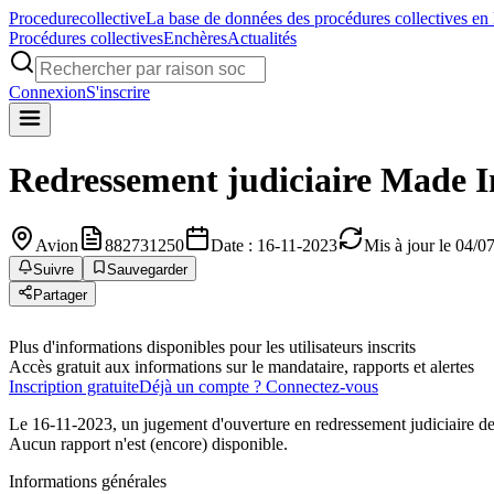
Procedure
collective
La base de données des procédures collectives en
Procédures collectives
Enchères
Actualités
Connexion
S'inscrire
Redressement judiciaire
Made I
Avion
882731250
Date : 16-11-2023
Mis à jour le 04/0
Suivre
Sauvegarder
Partager
Plus d'informations disponibles pour les utilisateurs inscrits
Accès gratuit aux informations sur le mandataire, rapports et alertes
Inscription gratuite
Déjà un compte ? Connectez-vous
Le 16-11-2023, un jugement d'ouverture en redressement judiciaire de
Aucun rapport n'est (encore) disponible.
Informations générales