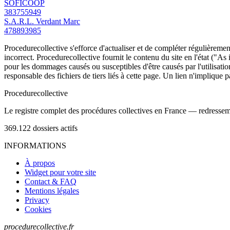
SOFICOOP
383755949
S.A.R.L. Verdant Marc
478893985
Procedurecollective s'efforce d'actualiser et de compléter régulièrement
incorrect. Procedurecollective fournit le contenu du site en l'état ("As
pour les dommages causés ou susceptibles d'être causés par l'utilisation
responsable des fichiers de tiers liés à cette page. Un lien n'implique p
Procedure
collective
Le registre complet des procédures collectives en France — redressemen
369.122
dossiers actifs
INFORMATIONS
À propos
Widget pour votre site
Contact & FAQ
Mentions légales
Privacy
Cookies
procedurecollective.fr