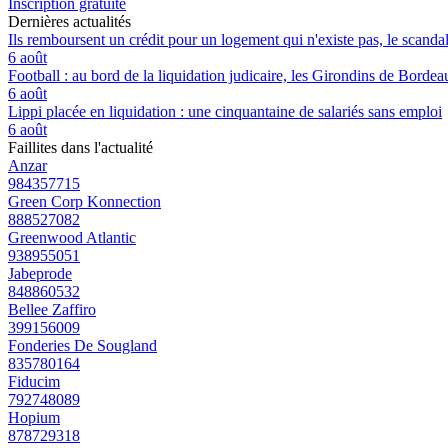
Inscription gratuite
Dernières actualités
Ils remboursent un crédit pour un logement qui n'existe pas, le scand
6 août
Football : au bord de la liquidation judicaire, les Girondins de Borde
6 août
Lippi placée en liquidation : une cinquantaine de salariés sans emploi
6 août
Faillites dans l'actualité
Anzar
984357715
Green Corp Konnection
888527082
Greenwood Atlantic
938955051
Jabeprode
848860532
Bellee Zaffiro
399156009
Fonderies De Sougland
835780164
Fiducim
792748089
Hopium
878729318