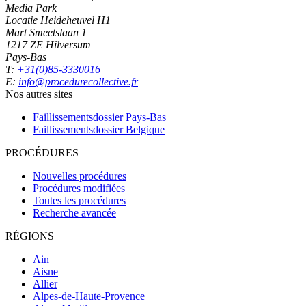
Media Park
Locatie Heideheuvel H1
Mart Smeetslaan 1
1217 ZE Hilversum
Pays-Bas
T:
+31(0)85-3330016
E:
info@procedurecollective.fr
Nos autres sites
Faillissementsdossier
Pays-Bas
Faillissementsdossier
Belgique
PROCÉDURES
Nouvelles procédures
Procédures modifiées
Toutes les procédures
Recherche avancée
RÉGIONS
Ain
Aisne
Allier
Alpes-de-Haute-Provence