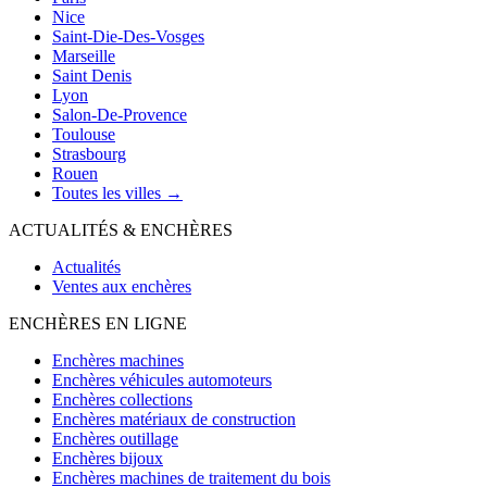
Nice
Saint-Die-Des-Vosges
Marseille
Saint Denis
Lyon
Salon-De-Provence
Toulouse
Strasbourg
Rouen
Toutes les villes →
ACTUALITÉS & ENCHÈRES
Actualités
Ventes aux enchères
ENCHÈRES EN LIGNE
Enchères machines
Enchères véhicules automoteurs
Enchères collections
Enchères matériaux de construction
Enchères outillage
Enchères bijoux
Enchères machines de traitement du bois