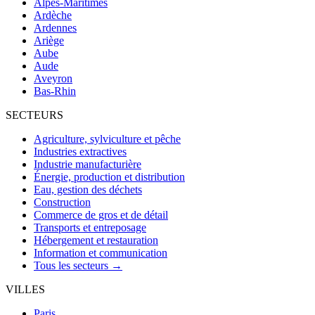
Alpes-Maritimes
Ardèche
Ardennes
Ariège
Aube
Aude
Aveyron
Bas-Rhin
SECTEURS
Agriculture, sylviculture et pêche
Industries extractives
Industrie manufacturière
Énergie, production et distribution
Eau, gestion des déchets
Construction
Commerce de gros et de détail
Transports et entreposage
Hébergement et restauration
Information et communication
Tous les secteurs →
VILLES
Paris