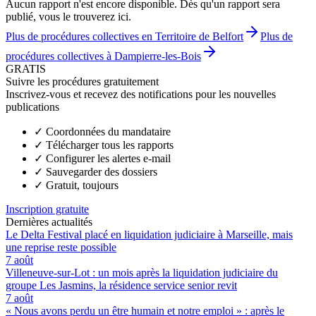
Aucun rapport n'est encore disponible. Dès qu'un rapport sera
publié, vous le trouverez ici.
Plus de procédures collectives en Territoire de Belfort
Plus de
procédures collectives à Dampierre-les-Bois
GRATIS
Suivre les procédures gratuitement
Inscrivez-vous et recevez des notifications pour les nouvelles
publications
✓
Coordonnées du mandataire
✓
Télécharger tous les rapports
✓
Configurer les alertes e-mail
✓
Sauvegarder des dossiers
✓
Gratuit, toujours
Inscription gratuite
Dernières actualités
Le Delta Festival placé en liquidation judiciaire à Marseille, mais
une reprise reste possible
7 août
Villeneuve-sur-Lot : un mois après la liquidation judiciaire du
groupe Les Jasmins, la résidence service senior revit
7 août
« Nous avons perdu un être humain et notre emploi » : après le