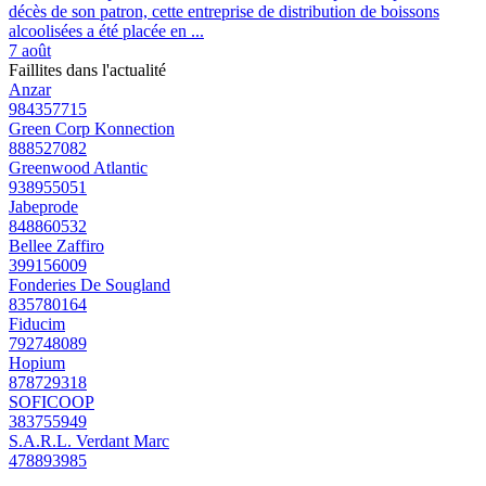
décès de son patron, cette entreprise de distribution de boissons
alcoolisées a été placée en ...
7 août
Faillites dans l'actualité
Anzar
984357715
Green Corp Konnection
888527082
Greenwood Atlantic
938955051
Jabeprode
848860532
Bellee Zaffiro
399156009
Fonderies De Sougland
835780164
Fiducim
792748089
Hopium
878729318
SOFICOOP
383755949
S.A.R.L. Verdant Marc
478893985