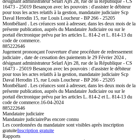
désignant administrateur Selarl Ajrs 28, rue de la République - CS
16473 - 25019 Besançon avec les pouvoirs : d'assister le débiteur
pour tous les actes relatifs à la gestion, mandataire judiciaire Scp
Daval Herodin 15, rue Louis Loucheur - BP 266 - 25205
Montbéliard . Les créances sont à adresser, dans les deux mois de la
présente publication, auprès du Mandataire Judiciaire ou sur le
portail électronique prévu par les articles L. 814-2 et L. 814-13 du
code de commerce.
885222646
Jugement prononçant l'ouverture d'une procédure de redressement
judiciaire , date de cessation des paiements le 29 Février 2024 ,
désignant administrateur Selarl Ajrs 28, rue de la République - CS
16473 - 25019 Besançon avec les pouvoirs : d'assister le débiteur
pour tous les actes relatifs à la gestion, mandataire judiciaire Scp
Daval Herodin 15, rue Louis Loucheur - BP 266 - 25205
Montbéliard . Les créances sont à adresser, dans les deux mois de la
présente publication, auprès du Mandataire Judiciaire ou sur le
portail électronique prévu par les articles L. 814-2 et L. 814-13 du
code de commerce.
16-04-2024
885222646
Mandataire judiciaire
Mandataire judiciaire
Pas encore connu
Les coordonnées du mandataire sont visibles après inscription
gratuite
Inscription gratuite
Rapports