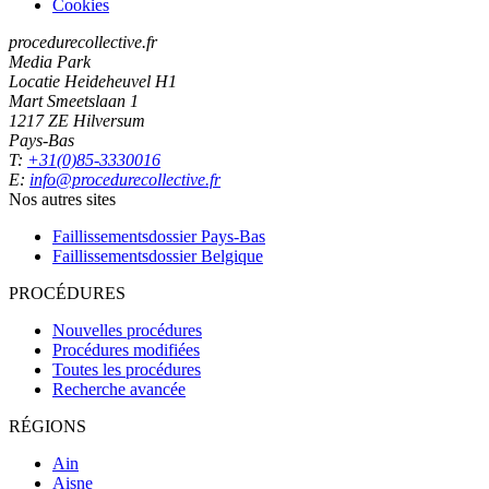
Cookies
procedurecollective.fr
Media Park
Locatie Heideheuvel H1
Mart Smeetslaan 1
1217 ZE Hilversum
Pays-Bas
T:
+31(0)85-3330016
E:
info@procedurecollective.fr
Nos autres sites
Faillissementsdossier
Pays-Bas
Faillissementsdossier
Belgique
PROCÉDURES
Nouvelles procédures
Procédures modifiées
Toutes les procédures
Recherche avancée
RÉGIONS
Ain
Aisne