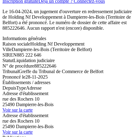
Inscription gratuite
Déjà un compte ? Connectez-vous
Le 16-04-2024, un jugement d'ouverture en redressement judiciaire
de Holding Nf Developpement à Dampierre-les-Bois (Territoire de
Belfort) a été prononcé. Le numéro de dossier de cette affaire est
885222646. Aucun rapport n'est (encore) disponible.
Informations générales
Raison sociale
Holding Nf Developpement
Ville
Dampierre-les-Bois (Territoire de Belfort)
SIREN
885 222 646
Statut
Liquidation judiciaire
N° de procédure
885222646
Tribunal
Greffe du Tribunal de Commerce de Belfort
Prononcé le
28-11-2025
Établissements / adresses
Depuis
Type
Adresse
Adresse d'établissement
rue des Rochers 10
25490 Dampierre-les-Bois
Voir sur la carte
Adresse d'établissement
rue des Rochers 10
25490 Dampierre-les-Bois
Voir sur la carte