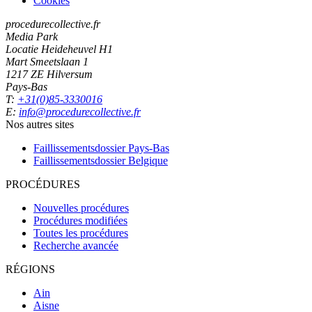
Cookies
procedurecollective.fr
Media Park
Locatie Heideheuvel H1
Mart Smeetslaan 1
1217 ZE Hilversum
Pays-Bas
T:
+31(0)85-3330016
E:
info@procedurecollective.fr
Nos autres sites
Faillissementsdossier
Pays-Bas
Faillissementsdossier
Belgique
PROCÉDURES
Nouvelles procédures
Procédures modifiées
Toutes les procédures
Recherche avancée
RÉGIONS
Ain
Aisne