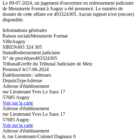
Le 09-07-2024, un jugement d'ouverture en redressement judiciaire
de Menuiserie Format à Augny a été prononcé. Le numéro de
dossier de cette affaire est 493324305. Aucun rapport n'est (encore)
disponible.
Informations générales
Raison sociale
Menuiserie Format
Ville
Augny
SIREN
493 324 305
Statut
Redressement judiciaire
N° de procédure
493324305
Tribunal
Greffe du Tribunal Judiciaire de Metz
Prononcé le
17-06-2024
Établissements / adresses
Depuis
Type
Adresse
Adresse d'établissement
rue Lieutenant Yves Le Saux 17
57685 Augny
Voir sur la carte
Adresse d'établissement
rue Lieutenant Yves Le Saux 17
57685 Augny
Voir sur la carte
Adresse d'établissement
6, rue Lieutenant-Colonel Dagnaux 0