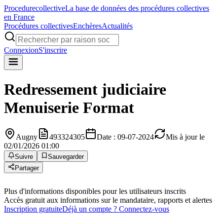
Procedure
collective
La base de données des procédures collectives
en France
Procédures collectives
Enchères
Actualités
Connexion
S'inscrire
Redressement judiciaire
Menuiserie Format
Augny
493324305
Date : 09-07-2024
Mis à jour le
02/01/2026 01:00
Suivre
Sauvegarder
Partager
Plus d'informations disponibles pour les utilisateurs inscrits
Accès gratuit aux informations sur le mandataire, rapports et alertes
Inscription gratuite
Déjà un compte ? Connectez-vous