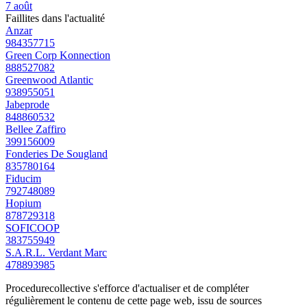
7 août
Faillites dans l'actualité
Anzar
984357715
Green Corp Konnection
888527082
Greenwood Atlantic
938955051
Jabeprode
848860532
Bellee Zaffiro
399156009
Fonderies De Sougland
835780164
Fiducim
792748089
Hopium
878729318
SOFICOOP
383755949
S.A.R.L. Verdant Marc
478893985
Procedurecollective s'efforce d'actualiser et de compléter
régulièrement le contenu de cette page web, issu de sources