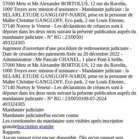
57000 Metz et Me Alexandre BORTOLUS, 12 rue du Ravelin,
1000 Troyes avec mission d’assistance - Mandataire judiciaie : la
SELARL ETUDE GANGLOFF-NARDI, prise en la personne de
Maître Christine GANGLOFF, Eco park, 2 rue Louis Etienne,
57140 Norroy le Veneur - Les déclarations de créances sont à
déposer dans les deux mois suivant la présente publication auprès du
mandataire judiciaire - N° RG : 23/00501
493324305
Jugement d'ouverture d'une procédure de redressement judiciaire -
Date de cessation des paiements fixée au 20 décembre 2022 -
Administrateur : Me Pascale CHANEL, 1 place Pont à Seille,
57000 Metz et Me Alexandre BORTOLUS, 12 rue du Ravelin,
1000 Troyes avec mission d’assistance - Mandataire judiciaie : la
SELARL ETUDE GANGLOFF-NARDI, prise en la personne de
Maître Christine GANGLOFF, Eco park, 2 rue Louis Etienne,
57140 Norroy le Veneur - Les déclarations de créances sont à
déposer dans les deux mois suivant la présente publication auprès du
mandataire judiciaire - N° RG : 23/00501
09-07-2024
493324305
Mandataire judiciaire
Mandataire judiciaire
Pas encore connu
Les coordonnées du mandataire sont visibles après inscription
gratuite
Inscription gratuite
Rapports
Aucun rapport n'est encore disponible. Dès qu'un rapport sera