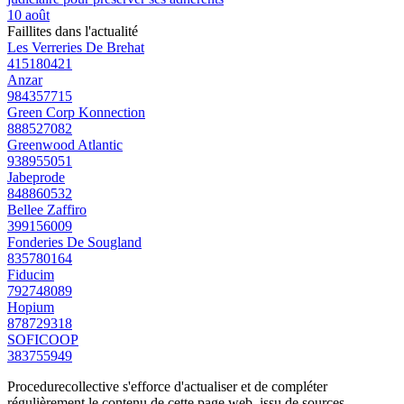
10 août
Faillites dans l'actualité
Les Verreries De Brehat
415180421
Anzar
984357715
Green Corp Konnection
888527082
Greenwood Atlantic
938955051
Jabeprode
848860532
Bellee Zaffiro
399156009
Fonderies De Sougland
835780164
Fiducim
792748089
Hopium
878729318
SOFICOOP
383755949
Procedurecollective s'efforce d'actualiser et de compléter
régulièrement le contenu de cette page web, issu de sources