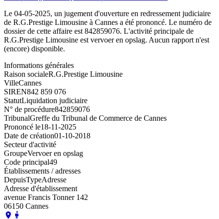
Le 04-05-2025, un jugement d'ouverture en redressement judiciaire
de R.G.Prestige Limousine à Cannes a été prononcé. Le numéro de
dossier de cette affaire est 842859076. L'activité principale de
R.G.Prestige Limousine est vervoer en opslag. Aucun rapport n'est
(encore) disponible.
Informations générales
Raison sociale
R.G.Prestige Limousine
Ville
Cannes
SIREN
842 859 076
Statut
Liquidation judiciaire
N° de procédure
842859076
Tribunal
Greffe du Tribunal de Commerce de Cannes
Prononcé le
18-11-2025
Date de création
01-10-2018
Secteur d'activité
Groupe
Vervoer en opslag
Code principal
49
Établissements / adresses
Depuis
Type
Adresse
Adresse d'établissement
avenue Francis Tonner 142
06150 Cannes