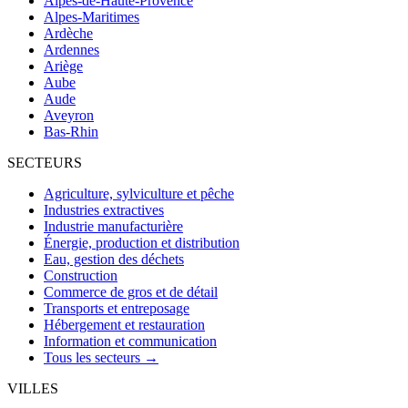
Alpes-de-Haute-Provence
Alpes-Maritimes
Ardèche
Ardennes
Ariège
Aube
Aude
Aveyron
Bas-Rhin
SECTEURS
Agriculture, sylviculture et pêche
Industries extractives
Industrie manufacturière
Énergie, production et distribution
Eau, gestion des déchets
Construction
Commerce de gros et de détail
Transports et entreposage
Hébergement et restauration
Information et communication
Tous les secteurs →
VILLES