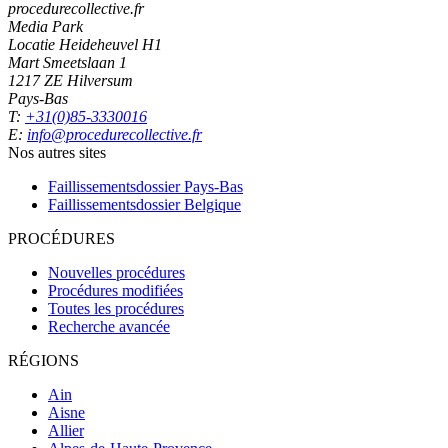
procedurecollective.fr
Media Park
Locatie Heideheuvel H1
Mart Smeetslaan 1
1217 ZE Hilversum
Pays-Bas
T:
+31(0)85-3330016
E:
info@procedurecollective.fr
Nos autres sites
Faillissementsdossier
Pays-Bas
Faillissementsdossier
Belgique
PROCÉDURES
Nouvelles procédures
Procédures modifiées
Toutes les procédures
Recherche avancée
RÉGIONS
Ain
Aisne
Allier