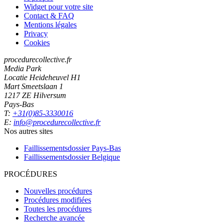
Widget pour votre site
Contact & FAQ
Mentions légales
Privacy
Cookies
procedurecollective.fr
Media Park
Locatie Heideheuvel H1
Mart Smeetslaan 1
1217 ZE Hilversum
Pays-Bas
T:
+31(0)85-3330016
E:
info@procedurecollective.fr
Nos autres sites
Faillissementsdossier
Pays-Bas
Faillissementsdossier
Belgique
PROCÉDURES
Nouvelles procédures
Procédures modifiées
Toutes les procédures
Recherche avancée