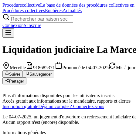
Procedure
collective
La base de données des procédures collectives en
Procédures collectives
Enchères
Actualités
Connexion
S'inscrire
Liquidation judiciaire
La Marce
Merville
918685371
Prononcé le 04-07-2025
Mis à jour
Suivre
Sauvegarder
Partager
Plus d'informations disponibles pour les utilisateurs inscrits
Accès gratuit aux informations sur le mandataire, rapports et alertes
Inscription gratuite
Déjà un compte ? Connectez-vous
Le 04-07-2025, un jugement d'ouverture en redressement judiciaire de 
Aucun rapport n'est (encore) disponible.
Informations générales