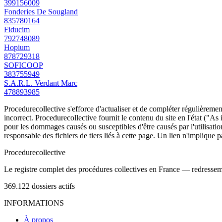
399156009
Fonderies De Sougland
835780164
Fiducim
792748089
Hopium
878729318
SOFICOOP
383755949
S.A.R.L. Verdant Marc
478893985
Procedurecollective s'efforce d'actualiser et de compléter régulièrement
incorrect. Procedurecollective fournit le contenu du site en l'état ("As
pour les dommages causés ou susceptibles d'être causés par l'utilisation
responsable des fichiers de tiers liés à cette page. Un lien n'implique p
Procedure
collective
Le registre complet des procédures collectives en France — redressemen
369.122
dossiers actifs
INFORMATIONS
À propos