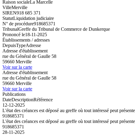
Raison sociale
La Marcelle
Ville
Merville
SIREN
918 685 371
Statut
Liquidation judiciaire
N° de procédure
918685371
Tribunal
Greffe du Tribunal de Commerce de Dunkerque
Prononcé le
18-11-2025
Établissements / adresses
Depuis
Type
Adresse
Adresse d'établissement
rue du Général de Gaulle 58
59660 Merville
Voir sur la carte
Adresse d'établissement
rue du Général de Gaulle 58
59660 Merville
Voir sur la carte
Publications
Date
Description
Référence
12-12-2025
L'état des créances est déposé au greffe où tout intéressé peut présent
918685371
L'état des créances est déposé au greffe où tout intéressé peut présent
918685371
28-11-2025