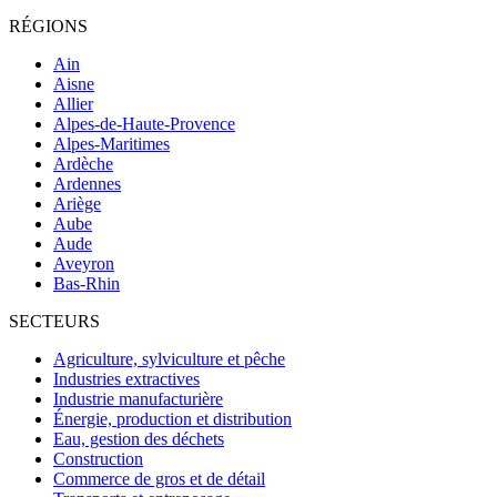
RÉGIONS
Ain
Aisne
Allier
Alpes-de-Haute-Provence
Alpes-Maritimes
Ardèche
Ardennes
Ariège
Aube
Aude
Aveyron
Bas-Rhin
SECTEURS
Agriculture, sylviculture et pêche
Industries extractives
Industrie manufacturière
Énergie, production et distribution
Eau, gestion des déchets
Construction
Commerce de gros et de détail