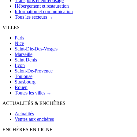
Transports et entreposage
Hébergement et restauration
Information et communication
Tous les secteurs →
VILLES
Paris
Nice
Saint-Die-Des-Vosges
Marseille
Saint Denis
Lyon
Salon-De-Provence
Toulouse
Strasbourg
Rouen
Toutes les villes →
ACTUALITÉS & ENCHÈRES
Actualités
Ventes aux enchères
ENCHÈRES EN LIGNE