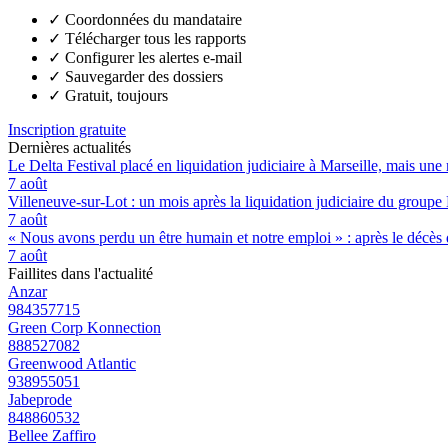
✓
Coordonnées du mandataire
✓
Télécharger tous les rapports
✓
Configurer les alertes e-mail
✓
Sauvegarder des dossiers
✓
Gratuit, toujours
Inscription gratuite
Dernières actualités
Le Delta Festival placé en liquidation judiciaire à Marseille, mais une 
7 août
Villeneuve-sur-Lot : un mois après la liquidation judiciaire du groupe 
7 août
« Nous avons perdu un être humain et notre emploi » : après le décès de
7 août
Faillites dans l'actualité
Anzar
984357715
Green Corp Konnection
888527082
Greenwood Atlantic
938955051
Jabeprode
848860532
Bellee Zaffiro