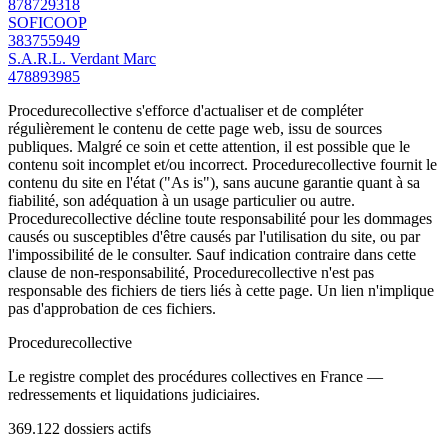
878729318
SOFICOOP
383755949
S.A.R.L. Verdant Marc
478893985
Procedurecollective s'efforce d'actualiser et de compléter
régulièrement le contenu de cette page web, issu de sources
publiques. Malgré ce soin et cette attention, il est possible que le
contenu soit incomplet et/ou incorrect. Procedurecollective fournit le
contenu du site en l'état ("As is"), sans aucune garantie quant à sa
fiabilité, son adéquation à un usage particulier ou autre.
Procedurecollective décline toute responsabilité pour les dommages
causés ou susceptibles d'être causés par l'utilisation du site, ou par
l'impossibilité de le consulter. Sauf indication contraire dans cette
clause de non-responsabilité, Procedurecollective n'est pas
responsable des fichiers de tiers liés à cette page. Un lien n'implique
pas d'approbation de ces fichiers.
Procedure
collective
Le registre complet des procédures collectives en France —
redressements et liquidations judiciaires.
369.122
dossiers actifs