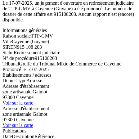
Le 17-07-2025, un jugement d'ouverture en redressement judiciaire
de TTP-GMV à Cayenne (Guyane) a été prononcé. Le numéro de
dossier de cette affaire est 915108203. Aucun rapport n'est (encore)
disponible.
Informations générales
Raison sociale
TTP-GMV
Ville
Cayenne (Guyane)
SIREN
915 108 203
Statut
Redressement judiciaire
N° de procédure
915108203
Tribunal
Greffe du Tribunal Mixte de Commerce de Cayenne
Prononcé le
17-07-2025
Établissements / adresses
Depuis
Type
Adresse
Adresse d'établissement
zone artisanale Galmot
97300 Cayenne
Voir sur la carte
Adresse d'établissement
zone artisanale Galmot
97300 Cayenne
Voir sur la carte
Publications
Date
Description
Référence