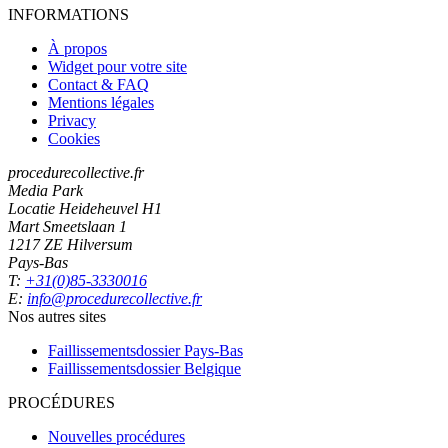
INFORMATIONS
À propos
Widget pour votre site
Contact & FAQ
Mentions légales
Privacy
Cookies
procedurecollective.fr
Media Park
Locatie Heideheuvel H1
Mart Smeetslaan 1
1217 ZE Hilversum
Pays-Bas
T:
+31(0)85-3330016
E:
info@procedurecollective.fr
Nos autres sites
Faillissementsdossier
Pays-Bas
Faillissementsdossier
Belgique
PROCÉDURES
Nouvelles procédures