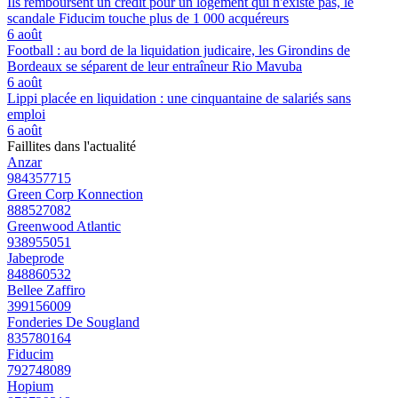
Ils remboursent un crédit pour un logement qui n'existe pas, le
scandale Fiducim touche plus de 1 000 acquéreurs
6 août
Football : au bord de la liquidation judicaire, les Girondins de
Bordeaux se séparent de leur entraîneur Rio Mavuba
6 août
Lippi placée en liquidation : une cinquantaine de salariés sans
emploi
6 août
Faillites dans l'actualité
Anzar
984357715
Green Corp Konnection
888527082
Greenwood Atlantic
938955051
Jabeprode
848860532
Bellee Zaffiro
399156009
Fonderies De Sougland
835780164
Fiducim
792748089
Hopium