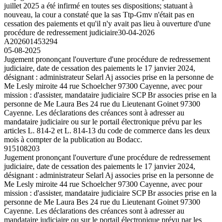
juillet 2025 a été infirmé en toutes ses dispositions; statuant à
nouveau, la cour a constaté que la sas Ttp-Gmv n'était pas en
cessation des paiements et qu'il n'y avait pas lieu à ouverture d'une
procédure de redressement judiciaire
30-04-2026
A202601453294
05-08-2025
Jugement prononçant l'ouverture d'une procédure de redressement
judiciaire, date de cessation des paiements le 17 janvier 2024,
désignant : administrateur Selarl Aj associes prise en la personne de
Me Lesly miroite 44 rue Schoelcher 97300 Cayenne, avec pour
mission : d'assister, mandataire judiciaire SCP Br associes prise en la
personne de Me Laura Bes 24 rue du Lieutenant Goinet 97300
Cayenne. Les déclarations des créances sont à adresser au
mandataire judiciaire ou sur le portail électronique prévu par les
articles L. 814-2 et L. 814-13 du code de commerce dans les deux
mois à compter de la publication au Bodacc.
915108203
Jugement prononçant l'ouverture d'une procédure de redressement
judiciaire, date de cessation des paiements le 17 janvier 2024,
désignant : administrateur Selarl Aj associes prise en la personne de
Me Lesly miroite 44 rue Schoelcher 97300 Cayenne, avec pour
mission : d'assister, mandataire judiciaire SCP Br associes prise en la
personne de Me Laura Bes 24 rue du Lieutenant Goinet 97300
Cayenne. Les déclarations des créances sont à adresser au
mandataire judiciaire ou sur le portail électronique prévu par les