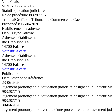
Ville
Falaise
SIREN
983 287 715
Statut
Liquidation judiciaire
N° de procédure
983287715
Tribunal
Greffe du Tribunal de Commerce de Caen
Prononcé le
17-06-2026
Établissements / adresses
Depuis
Type
Adresse
Adresse d'établissement
rue Brebisson 14
14700 Falaise
Voir sur la carte
Adresse d'établissement
rue Brebisson 14
14700 Falaise
Voir sur la carte
Publications
Date
Description
Référence
23-06-2026
Jugement prononçant la liquidation judiciaire désignant liquidateur M
983287715
Jugement prononçant la liquidation judiciaire désignant liquidateur M
983287715
30-04-2026
Jugement prononçant l'ouverture d'une procédure de redressement judic