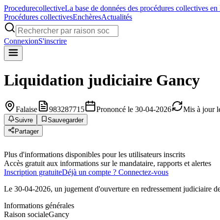
Procedure
collective
La base de données des procédures collectives en
Procédures collectives
Enchères
Actualités
Connexion
S'inscrire
Liquidation judiciaire
Gancy
Falaise
983287715
Prononcé le 30-04-2026
Mis à jour 
Suivre
Sauvegarder
Partager
Plus d'informations disponibles pour les utilisateurs inscrits
Accès gratuit aux informations sur le mandataire, rapports et alertes
Inscription gratuite
Déjà un compte ? Connectez-vous
Le 30-04-2026, un jugement d'ouverture en redressement judiciaire de
Informations générales
Raison sociale
Gancy