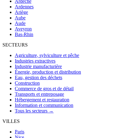
Ardèche
Ardennes
Ariège
Aube
Aude
Aveyron
Bas-Rhin
SECTEURS
Agriculture, sylviculture et pêche
Industries extractives
Industrie manufacturière
Énergie, production et distribution
Eau, gestion des déchets
Construction
Commerce de gros et de détail
Transports et entreposage
Hébergement et restauration
Information et communication
Tous les secteurs →
VILLES
Paris
Nice