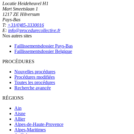
Locatie Heideheuvel H1
Mart Smeetslaan 1
1217 ZE Hilversum
Pays-Bas
T:
+31(0)85-3330016
E:
info@procedurecollective.fr
Nos autres sites
Faillissementsdossier
Pays-Bas
Faillissementsdossier
Belgique
PROCÉDURES
Nouvelles procédures
Procédures modifiées
Toutes les procédures
Recherche avancée
RÉGIONS
Ain
Aisne
Allier
Alpes-de-Haute-Provence
Alpes-Maritimes