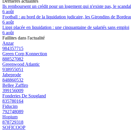
Dernières actualités
Ils remboursent un crédit pour un logement qui n'existe pas, le scand
6 août
Football : au bord de la liquidation judicaire, les Girondins de Borde
6 août
Lippi placée en liquidation : une cinquantaine de salariés sans emploi
6 août
Faillites dans l'actualité
Anzar
984357715
Green Corp Konnection
888527082
Greenwood Atlantic
938955051
Jabeprode
848860532
Bellee Zaffiro
399156009
Fonderies De Sougland
835780164
Fiducim
792748089
Hopium
878729318
SOFICOOP