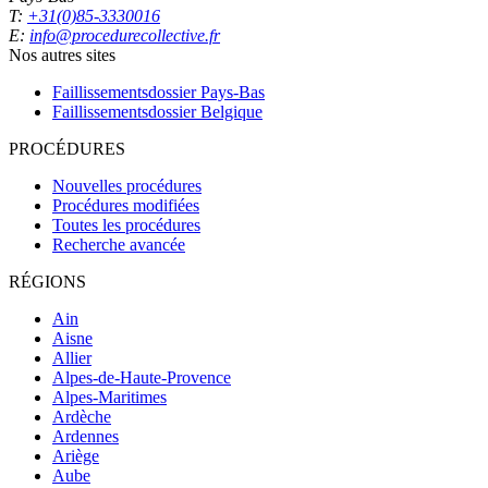
T:
+31(0)85-3330016
E:
info@procedurecollective.fr
Nos autres sites
Faillissementsdossier
Pays-Bas
Faillissementsdossier
Belgique
PROCÉDURES
Nouvelles procédures
Procédures modifiées
Toutes les procédures
Recherche avancée
RÉGIONS
Ain
Aisne
Allier
Alpes-de-Haute-Provence
Alpes-Maritimes
Ardèche
Ardennes
Ariège
Aube