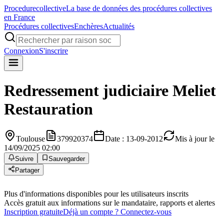
Procedure
collective
La base de données des procédures collectives
en France
Procédures collectives
Enchères
Actualités
Connexion
S'inscrire
Redressement judiciaire
Meliet
Restauration
Toulouse
379920374
Date : 13-09-2012
Mis à jour le
14/09/2025 02:00
Suivre
Sauvegarder
Partager
Plus d'informations disponibles pour les utilisateurs inscrits
Accès gratuit aux informations sur le mandataire, rapports et alertes
Inscription gratuite
Déjà un compte ? Connectez-vous