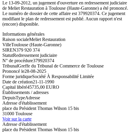
Le 13-09-2012, un jugement d'ouverture en redressement judiciaire
de Meliet Restauration à Toulouse (Haute-Garonne) a été prononcé.
Le numéro de dossier de cette affaire est 379920374. Ce jugement
modifiant le plan de redressement est publié. Aucun rapport n'est
(encore) disponible.
Informations générales
Raison sociale
Meliet Restauration
Ville
Toulouse (Haute-Garonne)
SIREN
379 920 374
Statut
Redressement judiciaire
N° de procédure
379920374
Tribunal
Greffe du Tribunal de Commerce de Toulouse
Prononcé le
28-08-2025
Forme juridique
Société À Responsabilité Limitée
Date de création
21-11-1990
Capital libéré
45735,00 EURO
Établissements / adresses
Depuis
Type
Adresse
Adresse d'établissement
place du Président Thomas Wilson 15 bis
31000 Toulouse
Voir sur la carte
Adresse d'établissement
place du Président Thomas Wilson 15 bis