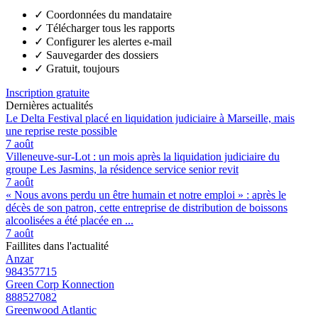
✓
Coordonnées du mandataire
✓
Télécharger tous les rapports
✓
Configurer les alertes e-mail
✓
Sauvegarder des dossiers
✓
Gratuit, toujours
Inscription gratuite
Dernières actualités
Le Delta Festival placé en liquidation judiciaire à Marseille, mais
une reprise reste possible
7 août
Villeneuve-sur-Lot : un mois après la liquidation judiciaire du
groupe Les Jasmins, la résidence service senior revit
7 août
« Nous avons perdu un être humain et notre emploi » : après le
décès de son patron, cette entreprise de distribution de boissons
alcoolisées a été placée en ...
7 août
Faillites dans l'actualité
Anzar
984357715
Green Corp Konnection
888527082
Greenwood Atlantic