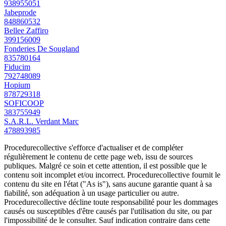
938955051
Jabeprode
848860532
Bellee Zaffiro
399156009
Fonderies De Sougland
835780164
Fiducim
792748089
Hopium
878729318
SOFICOOP
383755949
S.A.R.L. Verdant Marc
478893985
Procedurecollective s'efforce d'actualiser et de compléter
régulièrement le contenu de cette page web, issu de sources
publiques. Malgré ce soin et cette attention, il est possible que le
contenu soit incomplet et/ou incorrect. Procedurecollective fournit le
contenu du site en l'état ("As is"), sans aucune garantie quant à sa
fiabilité, son adéquation à un usage particulier ou autre.
Procedurecollective décline toute responsabilité pour les dommages
causés ou susceptibles d'être causés par l'utilisation du site, ou par
l'impossibilité de le consulter. Sauf indication contraire dans cette