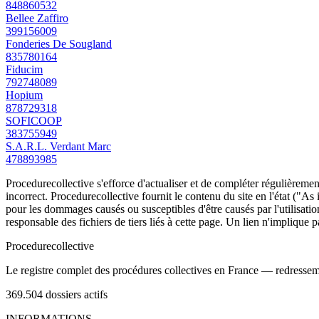
848860532
Bellee Zaffiro
399156009
Fonderies De Sougland
835780164
Fiducim
792748089
Hopium
878729318
SOFICOOP
383755949
S.A.R.L. Verdant Marc
478893985
Procedurecollective s'efforce d'actualiser et de compléter régulièrement
incorrect. Procedurecollective fournit le contenu du site en l'état ("As
pour les dommages causés ou susceptibles d'être causés par l'utilisation
responsable des fichiers de tiers liés à cette page. Un lien n'implique p
Procedure
collective
Le registre complet des procédures collectives en France — redressemen
369.504
dossiers actifs
INFORMATIONS