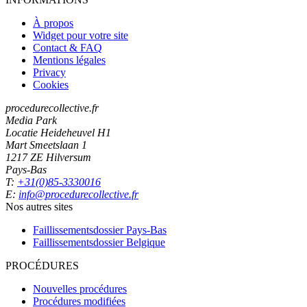
À propos
Widget pour votre site
Contact & FAQ
Mentions légales
Privacy
Cookies
procedurecollective.fr
Media Park
Locatie Heideheuvel H1
Mart Smeetslaan 1
1217 ZE Hilversum
Pays-Bas
T:
+31(0)85-3330016
E:
info@procedurecollective.fr
Nos autres sites
Faillissementsdossier
Pays-Bas
Faillissementsdossier
Belgique
PROCÉDURES
Nouvelles procédures
Procédures modifiées