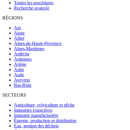
Toutes les procédures
Recherche avancée
RÉGIONS
Ain
Aisne
Allier
Alpes-de-Haute-Provence
Alpes-Maritimes
Ardèche
Ardennes
Ariège
Aube
Aude
Aveyron
Bas-Rhin
SECTEURS
Agriculture, sylviculture et pêche
Industries extractives
Industrie manufacturière
Énergie, production et distribution
Eau, gestion des déchets