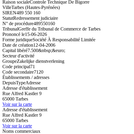
Raison sociale
Controle Technique De Bigorre
Ville
Tarbes (Hautes-Pyrénées)
SIREN
489 550 160
Statut
Redressement judiciaire
N° de procédure
489550160
Tribunal
Greffe du Tribunal de Commerce de Tarbes
Prononcé le
15-06-2026
Forme juridique
Société À Responsabilité Limitée
Date de création
12-04-2006
Capital libéré
7.500&nbsp;&euro;
Secteur d'activité
Groupe
Zakelijke dienstverlening
Code principal
71
Code secondaire
7120
Établissements / adresses
Depuis
Type
Adresse
Adresse d'établissement
Rue Alfred Kastler 9
65000 Tarbes
Voir sur la carte
Adresse d'établissement
Rue Alfred Kastler 9
65000 Tarbes
Voir sur la carte
Noms commerciaux