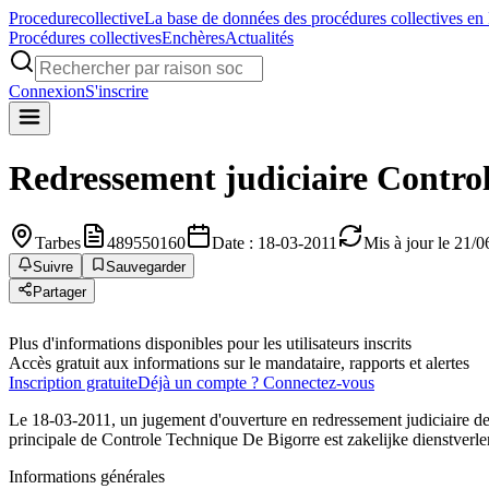
Procedure
collective
La base de données des procédures collectives en
Procédures collectives
Enchères
Actualités
Connexion
S'inscrire
Redressement judiciaire
Control
Tarbes
489550160
Date : 18-03-2011
Mis à jour le 21/
Suivre
Sauvegarder
Partager
Plus d'informations disponibles pour les utilisateurs inscrits
Accès gratuit aux informations sur le mandataire, rapports et alertes
Inscription gratuite
Déjà un compte ? Connectez-vous
Le 18-03-2011, un jugement d'ouverture en redressement judiciaire de
principale de Controle Technique De Bigorre est zakelijke dienstverle
Informations générales