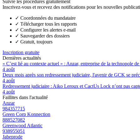
Suivre les procédures gratuitement
Inscrivez-vous et recevez des notifications pour les nouvelles publicat
✓
Coordonnées du mandataire
✓
Télécharger tous les rapports
✓
Configurer les alertes e-mail
✓
Sauvegarder des dossiers
✓
Gratuit, toujours
Inscription gratuite
Dernières actualités
« C’est lié au contexte actuel » : Anzar, entreprise de la technopole de
4 août
Deux mois après son redressement judiciaire, l'avenir de GCK se préc
4 août
Redressement judiciaire : Aiko Leroux et CactUs Lock n’ont pas capté
4 août
Faillites dans l'actualité
Anzar
984357715
Green Corp Konnection
888527082
Greenwood Atlantic
938955051
Jabeprode