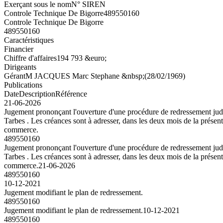
Exerçant sous le nom
N° SIREN
Controle Technique De Bigorre
489550160
Controle Technique De Bigorre
489550160
Caractéristiques
Financier
Chiffre d'affaires
194 793 &euro;
Dirigeants
Gérant
M JACQUES Marc Stephane &nbsp;(28/02/1969)
Publications
Date
Description
Référence
21-06-2026
Jugement prononçant l'ouverture d'une procédure de redressement j
Tarbes . Les créances sont à adresser, dans les deux mois de la présent
commerce.
489550160
Jugement prononçant l'ouverture d'une procédure de redressement j
Tarbes . Les créances sont à adresser, dans les deux mois de la présent
commerce.
21-06-2026
489550160
10-12-2021
Jugement modifiant le plan de redressement.
489550160
Jugement modifiant le plan de redressement.
10-12-2021
489550160