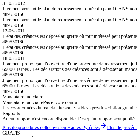
31-03-2012
Jugement arrêtant le plan de redressement, durée du plan 10 ANS no
489550160
Jugement arrêtant le plan de redressement, durée du plan 10 ANS no
489550160
12-06-2011
L'état des créances est déposé au greffe où tout intéressé peut présent
489550160
L'état des créances est déposé au greffe où tout intéressé peut présent
489550160
18-03-2011
Jugement prononçant l'ouverture d'une procédure de redressement judi
65000 Tarbes . Les déclarations des créances sont à déposer au mandat
489550160
Jugement prononçant l'ouverture d'une procédure de redressement judi
65000 Tarbes . Les déclarations des créances sont à déposer au mandat
489550160
Mandataire judiciaire
Mandataire judiciaire
Pas encore connu
Les coordonnées du mandataire sont visibles après inscription gratuite
Rapports
Aucun rapport n'est encore disponible. Dès qu'un rapport sera publié, 
Plus de procédures collectives en Hautes-Pyrénées
Plus de procédu
GRATIS