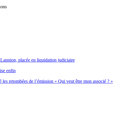
ions
 Lannion, placée en liquidation judiciaire
ise enfin
 les retombées de l’émission « Qui veut être mon associé ? »