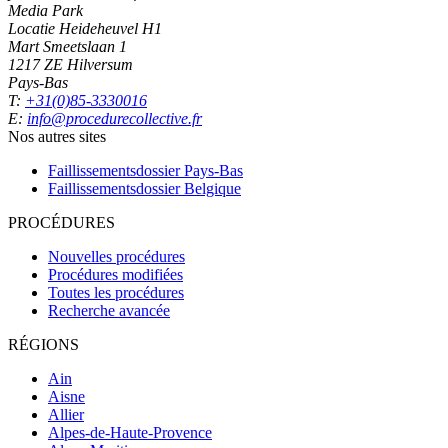
Media Park
Locatie Heideheuvel H1
Mart Smeetslaan 1
1217 ZE Hilversum
Pays-Bas
T:
+31(0)85-3330016
E:
info@procedurecollective.fr
Nos autres sites
Faillissementsdossier
Pays-Bas
Faillissementsdossier
Belgique
PROCÉDURES
Nouvelles procédures
Procédures modifiées
Toutes les procédures
Recherche avancée
RÉGIONS
Ain
Aisne
Allier
Alpes-de-Haute-Provence