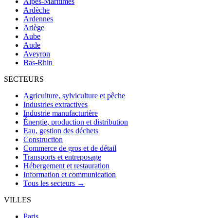
Alpes-Maritimes
Ardèche
Ardennes
Ariège
Aube
Aude
Aveyron
Bas-Rhin
SECTEURS
Agriculture, sylviculture et pêche
Industries extractives
Industrie manufacturière
Énergie, production et distribution
Eau, gestion des déchets
Construction
Commerce de gros et de détail
Transports et entreposage
Hébergement et restauration
Information et communication
Tous les secteurs →
VILLES
Paris