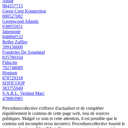
Anzar
984357715
Green Corp Konnection
888527082
Greenwood Atlantic
938955051
Jabeprode
848860532
Bellee Zaffiro
399156009
Fonderies De Sougland
835780164
Fiducim
792748089
Hopium
878729318
SOFICOOP
383755949
S.A.R.L. Verdant Marc
478893985
Procedurecollective s'efforce d'actualiser et de compléter
régulièrement le contenu de cette page web, issu de sources
publiques. Malgré ce soin et cette attention, il est possible que le
contenu soit incomplet et/ou incorrect. Procedurecollective fournit le