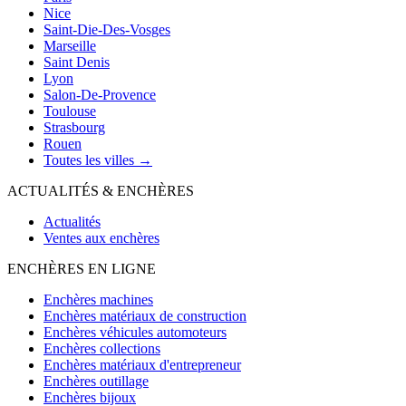
Nice
Saint-Die-Des-Vosges
Marseille
Saint Denis
Lyon
Salon-De-Provence
Toulouse
Strasbourg
Rouen
Toutes les villes →
ACTUALITÉS & ENCHÈRES
Actualités
Ventes aux enchères
ENCHÈRES EN LIGNE
Enchères machines
Enchères matériaux de construction
Enchères véhicules automoteurs
Enchères collections
Enchères matériaux d'entrepreneur
Enchères outillage
Enchères bijoux