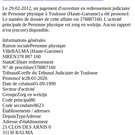
Le 29-02-2012, un jugement d'ouverture en redressement judiciaire
de Personne physique à Toulouse (Haute-Garonne) a été prononcé.
Le numéro de dossier de cette affaire est 378887160. L'activité
principale de Personne physique est zorg en welzijn. Aucun rapport
n'est (encore) disponible.
Informations générales
Raison sociale
Personne physique
Ville
BALMA (Haute-Garonne)
SIREN
378 887 160
Statut
Clôture redressement
N° de procédure
378887160
Tribunal
Greffe du Tribunal Judiciaire de Toulouse
Prononcé le
28-01-2026
Date de création
01-09-1990
Secteur d'activité
Groupe
Zorg en welzijn
Code principal
86
Code secondaire
8623
Établissements / adresses
Depuis
Type
Adresse
Adresse d'établissement
21 CLOS DES ARNIS 0
31130 BALMA