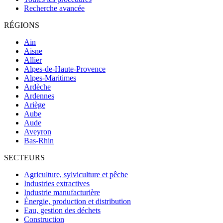
Recherche avancée
RÉGIONS
Ain
Aisne
Allier
Alpes-de-Haute-Provence
Alpes-Maritimes
Ardèche
Ardennes
Ariège
Aube
Aude
Aveyron
Bas-Rhin
SECTEURS
Agriculture, sylviculture et pêche
Industries extractives
Industrie manufacturière
Énergie, production et distribution
Eau, gestion des déchets
Construction