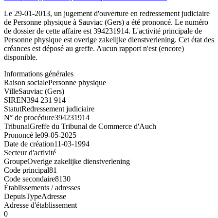
Le 29-01-2013, un jugement d'ouverture en redressement judiciaire
de Personne physique à Sauviac (Gers) a été prononcé. Le numéro
de dossier de cette affaire est 394231914. L'activité principale de
Personne physique est overige zakelijke dienstverlening. Cet état des
créances est déposé au greffe. Aucun rapport n'est (encore)
disponible.
Informations générales
Raison sociale
Personne physique
Ville
Sauviac (Gers)
SIREN
394 231 914
Statut
Redressement judiciaire
N° de procédure
394231914
Tribunal
Greffe du Tribunal de Commerce d'Auch
Prononcé le
09-05-2025
Date de création
11-03-1994
Secteur d'activité
Groupe
Overige zakelijke dienstverlening
Code principal
81
Code secondaire
8130
Établissements / adresses
Depuis
Type
Adresse
Adresse d'établissement
0