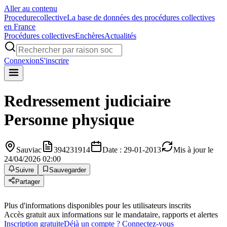
Aller au contenu
Procedure
collective
La base de données des procédures collectives
en France
Procédures collectives
Enchères
Actualités
Connexion
S'inscrire
Redressement judiciaire
Personne physique
Sauviac
394231914
Date : 29-01-2013
Mis à jour le
24/04/2026 02:00
Suivre
Sauvegarder
Partager
Plus d'informations disponibles pour les utilisateurs inscrits
Accès gratuit aux informations sur le mandataire, rapports et alertes
Inscription gratuite
Déjà un compte ? Connectez-vous