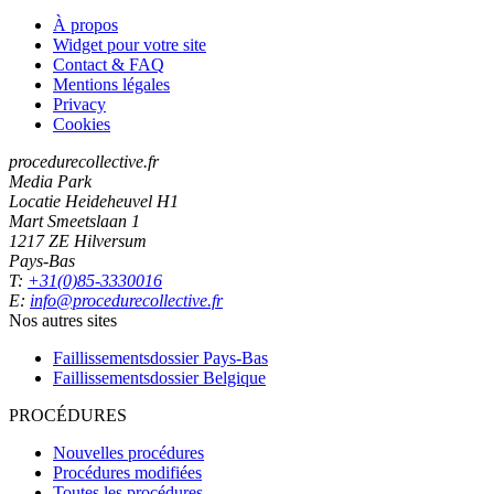
À propos
Widget pour votre site
Contact & FAQ
Mentions légales
Privacy
Cookies
procedurecollective.fr
Media Park
Locatie Heideheuvel H1
Mart Smeetslaan 1
1217 ZE Hilversum
Pays-Bas
T:
+31(0)85-3330016
E:
info@procedurecollective.fr
Nos autres sites
Faillissementsdossier
Pays-Bas
Faillissementsdossier
Belgique
PROCÉDURES
Nouvelles procédures
Procédures modifiées
Toutes les procédures