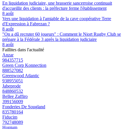
En liquidation judiciaire, une brasserie sancerroise continuait
d'accueillir des clients : la préfecture ferme l'établissement
8 août
Vers une liquidation à l'amiable de la cave coopérative Terre
d'Expression à Fabrezan ?
8 août
"On a dû recruter 60 joueurs" : Comment le Niort Rugby Club se
prépare à la Fédérale 3 après la liquidation judiciaire
8 août
Faillites dans l'actualité
Anzar
984357715
Green Corp Konnection
888527082
Greenwood Atlantic
938955051
Jabeprode
848860532
Bellee Zaffiro
399156009
Fonderies De Sougland
835780164
Fiducim
792748089
Hopium