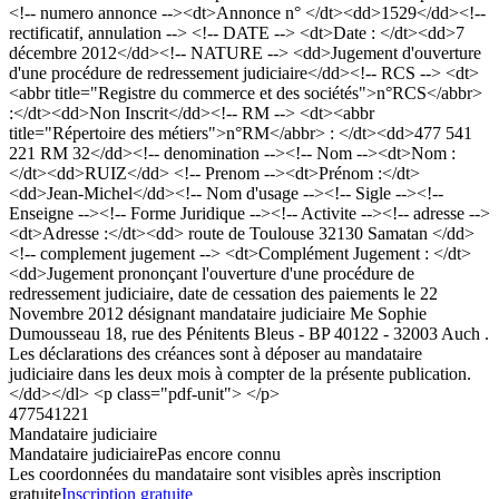
<!-- numero annonce --><dt>Annonce n° </dt><dd>1529</dd><!--
rectificatif, annulation --> <!-- DATE --> <dt>Date : </dt><dd>7
décembre 2012</dd><!-- NATURE --> <dd>Jugement d'ouverture
d'une procédure de redressement judiciaire</dd><!-- RCS --> <dt>
<abbr title="Registre du commerce et des sociétés">n°RCS</abbr>
:</dt><dd>Non Inscrit</dd><!-- RM --> <dt><abbr
title="Répertoire des métiers">n°RM</abbr> : </dt><dd>477 541
221 RM 32</dd><!-- denomination --><!-- Nom --><dt>Nom :
</dt><dd>RUIZ</dd> <!-- Prenom --><dt>Prénom :</dt>
<dd>Jean-Michel</dd><!-- Nom d'usage --><!-- Sigle --><!--
Enseigne --><!-- Forme Juridique --><!-- Activite --><!-- adresse -->
<dt>Adresse :</dt><dd> route de Toulouse 32130 Samatan </dd>
<!-- complement jugement --> <dt>Complément Jugement : </dt>
<dd>Jugement prononçant l'ouverture d'une procédure de
redressement judiciaire, date de cessation des paiements le 22
Novembre 2012 désignant mandataire judiciaire Me Sophie
Dumousseau 18, rue des Pénitents Bleus - BP 40122 - 32003 Auch .
Les déclarations des créances sont à déposer au mandataire
judiciaire dans les deux mois à compter de la présente publication.
</dd></dl> <p class="pdf-unit"> </p>
477541221
Mandataire judiciaire
Mandataire judiciaire
Pas encore connu
Les coordonnées du mandataire sont visibles après inscription
gratuite
Inscription gratuite