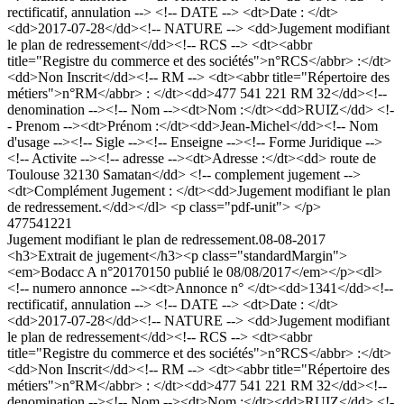
rectificatif, annulation --> <!-- DATE --> <dt>Date : </dt>
<dd>2017-07-28</dd><!-- NATURE --> <dd>Jugement modifiant
le plan de redressement</dd><!-- RCS --> <dt><abbr
title="Registre du commerce et des sociétés">n°RCS</abbr> :</dt>
<dd>Non Inscrit</dd><!-- RM --> <dt><abbr title="Répertoire des
métiers">n°RM</abbr> : </dt><dd>477 541 221 RM 32</dd><!--
denomination --><!-- Nom --><dt>Nom :</dt><dd>RUIZ</dd> <!-
- Prenom --><dt>Prénom :</dt><dd>Jean-Michel</dd><!-- Nom
d'usage --><!-- Sigle --><!-- Enseigne --><!-- Forme Juridique -->
<!-- Activite --><!-- adresse --><dt>Adresse :</dt><dd> route de
Toulouse 32130 Samatan</dd> <!-- complement jugement -->
<dt>Complément Jugement : </dt><dd>Jugement modifiant le plan
de redressement.</dd></dl> <p class="pdf-unit"> </p>
477541221
Jugement modifiant le plan de redressement.
08-08-2017
<h3>Extrait de jugement</h3><p class="standardMargin">
<em>Bodacc A n°20170150 publié le 08/08/2017</em></p><dl>
<!-- numero annonce --><dt>Annonce n° </dt><dd>1341</dd><!--
rectificatif, annulation --> <!-- DATE --> <dt>Date : </dt>
<dd>2017-07-28</dd><!-- NATURE --> <dd>Jugement modifiant
le plan de redressement</dd><!-- RCS --> <dt><abbr
title="Registre du commerce et des sociétés">n°RCS</abbr> :</dt>
<dd>Non Inscrit</dd><!-- RM --> <dt><abbr title="Répertoire des
métiers">n°RM</abbr> : </dt><dd>477 541 221 RM 32</dd><!--
denomination --><!-- Nom --><dt>Nom :</dt><dd>RUIZ</dd> <!-