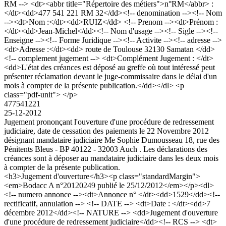
RM --> <dt><abbr title="Répertoire des métiers">n°RM</abbr> :
</dt><dd>477 541 221 RM 32</dd><!-- denomination --><!-- Nom
--><dt>Nom :</dt><dd>RUIZ</dd> <!-- Prenom --><dt>Prénom :
</dt><dd>Jean-Michel</dd><!-- Nom d'usage --><!-- Sigle --><!--
Enseigne --><!-- Forme Juridique --><!-- Activite --><!-- adresse -->
<dt>Adresse :</dt><dd> route de Toulouse 32130 Samatan </dd>
<!-- complement jugement --> <dt>Complément Jugement : </dt>
<dd>L'état des créances est déposé au greffe où tout intéressé peut
présenter réclamation devant le juge-commissaire dans le délai d'un
mois à compter de la présente publication.</dd></dl> <p
class="pdf-unit"> </p>
477541221
25-12-2012
Jugement prononçant l'ouverture d'une procédure de redressement
judiciaire, date de cessation des paiements le 22 Novembre 2012
désignant mandataire judiciaire Me Sophie Dumousseau 18, rue des
Pénitents Bleus - BP 40122 - 32003 Auch . Les déclarations des
créances sont à déposer au mandataire judiciaire dans les deux mois
à compter de la présente publication.
<h3>Jugement d'ouverture</h3><p class="standardMargin">
<em>Bodacc A n°20120249 publié le 25/12/2012</em></p><dl>
<!-- numero annonce --><dt>Annonce n° </dt><dd>1529</dd><!--
rectificatif, annulation --> <!-- DATE --> <dt>Date : </dt><dd>7
décembre 2012</dd><!-- NATURE --> <dd>Jugement d'ouverture
d'une procédure de redressement judiciaire</dd><!-- RCS --> <dt>