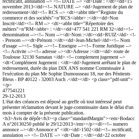
rectificatif, annulation --> <!-- DATE --> <dt>Date : </dt><dd>15
novembre 2013</dd><!-- NATURE --> <dd>Jugement de plan de
redressement</dd><!-- RCS --> <dt><abbr title="Registre du
commerce et des sociétés">n°RCS</abbr> :</dt><dd>Non
Inscrit</dd><!-- RM --> <dt><abbr title="Répertoire des
métiers">n°RM</abbr> : </dt><dd>477 541 221 RM 32</dd><!--
denomination --><!-- Nom --><dt>Nom :</dt><dd>RUIZ</dd> <!-
- Prenom --><dt>Prénom :</dt><dd>Jean-Michel</dd><!-- Nom
d'usage --><!-- Sigle --><!-- Enseigne --><!-- Forme Juridique -->
<!-- Activite --><!-- adresse --><dt>Adresse :</dt><dd> route de
Toulouse 32130 Samatan </dd> <!-- complement jugement -->
<dt>Complément Jugement : </dt><dd>Jugement arrêtant le plan de
redressement, durée du plan DIX ANS nomme Commissaire à
l'exécution du plan Me Sophie Dumousseau 18, rue des Pénitents
Bleus - BP 40122 - 32003 Auch .</dd></dl> <p class="pdf-unit">
</p>
477541221
29-12-2013
L'état des créances est déposé au greffe où tout intéressé peut
présenter réclamation devant le juge-commissaire dans le délai d'un
mois à compter de la présente publication.
<h3>Avis de dépôt</h3><p class="standardMargin"><em>Bodacc
A n°20130250 publié le 29/12/2013</em></p><dl><!-- numero
annonce --><dt>Annonce n° </dt><dd>1502</dd><!-- rectificatif,
annulation --> <!-- DATE --> <dt>Date : </dt><dd>22 octobre