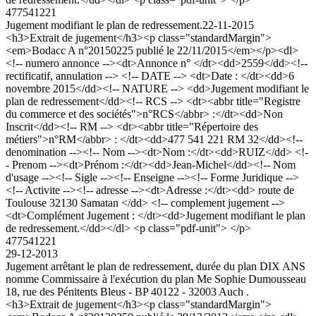
477541221
Jugement modifiant le plan de redressement.
22-11-2015
<h3>Extrait de jugement</h3><p class="standardMargin">
<em>Bodacc A n°20150225 publié le 22/11/2015</em></p><dl>
<!-- numero annonce --><dt>Annonce n° </dt><dd>2559</dd><!--
rectificatif, annulation --> <!-- DATE --> <dt>Date : </dt><dd>6
novembre 2015</dd><!-- NATURE --> <dd>Jugement modifiant le
plan de redressement</dd><!-- RCS --> <dt><abbr title="Registre
du commerce et des sociétés">n°RCS</abbr> :</dt><dd>Non
Inscrit</dd><!-- RM --> <dt><abbr title="Répertoire des
métiers">n°RM</abbr> : </dt><dd>477 541 221 RM 32</dd><!--
denomination --><!-- Nom --><dt>Nom :</dt><dd>RUIZ</dd> <!-
- Prenom --><dt>Prénom :</dt><dd>Jean-Michel</dd><!-- Nom
d'usage --><!-- Sigle --><!-- Enseigne --><!-- Forme Juridique -->
<!-- Activite --><!-- adresse --><dt>Adresse :</dt><dd> route de
Toulouse 32130 Samatan </dd> <!-- complement jugement -->
<dt>Complément Jugement : </dt><dd>Jugement modifiant le plan
de redressement.</dd></dl> <p class="pdf-unit"> </p>
477541221
29-12-2013
Jugement arrêtant le plan de redressement, durée du plan DIX ANS
nomme Commissaire à l'exécution du plan Me Sophie Dumousseau
18, rue des Pénitents Bleus - BP 40122 - 32003 Auch .
<h3>Extrait de jugement</h3><p class="standardMargin">