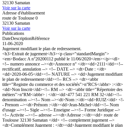
32130 Samatan
Voir sur la carte
Adresse d'établissement
route de Toulouse 0
32130 Samatan
Voir sur la carte
Publications
Date
Description
Référence
11-06-2020
Jugement modifiant le plan de redressement.
<h3>Extrait de jugement</h3><p class="standardMargin">
<em>Bodacc A n°20200112 publié le 11/06/2020</em></p><dl>
<!-- numero annonce --><dt>Annonce n° </dt><dd>2111</dd><!--
rectificatif, annulation --> <!-- DATE --> <dt>Date : </dt>
<dd>2020-06-05</dd><!-- NATURE --> <dd>Jugement modifiant
le plan de redressement</dd><!-- RCS --> <dt><abbr
title="Registre du commerce et des sociétés">n°RCS</abbr> :</dt>
<dd>Non Inscrit</dd><!-- RM --> <dt><abbr title="Répertoire des
métiers">n°RM</abbr> : </dt><dd>477 541 221 RM 32</dd><!--
denomination --><!-- Nom --><dt>Nom :</dt><dd>RUIZ</dd> <!-
- Prenom --><dt>Prénom :</dt><dd>Jean-Michel</dd><!-- Nom
d'usage --><!-- Sigle --><!-- Enseigne --><!-- Forme Juridique -->
<!-- Activite --><!-- adresse --><dt>Adresse :</dt><dd> route de
Toulouse 32130 Samatan </dd> <!-- complement jugement -->
<dt>Complément Jugement : </dt><dd>Jugement modifiant le plan