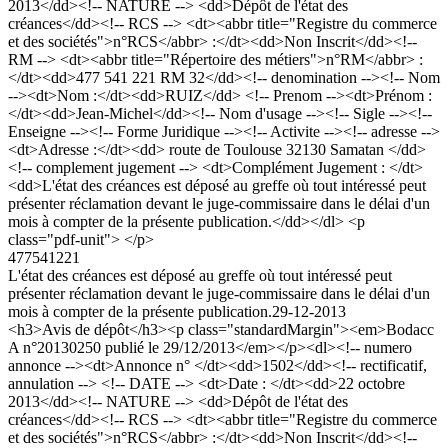
2013</dd><!-- NATURE --> <dd>Dépôt de l'état des
créances</dd><!-- RCS --> <dt><abbr title="Registre du commerce
et des sociétés">n°RCS</abbr> :</dt><dd>Non Inscrit</dd><!--
RM --> <dt><abbr title="Répertoire des métiers">n°RM</abbr> :
</dt><dd>477 541 221 RM 32</dd><!-- denomination --><!-- Nom
--><dt>Nom :</dt><dd>RUIZ</dd> <!-- Prenom --><dt>Prénom :
</dt><dd>Jean-Michel</dd><!-- Nom d'usage --><!-- Sigle --><!--
Enseigne --><!-- Forme Juridique --><!-- Activite --><!-- adresse -->
<dt>Adresse :</dt><dd> route de Toulouse 32130 Samatan </dd>
<!-- complement jugement --> <dt>Complément Jugement : </dt>
<dd>L'état des créances est déposé au greffe où tout intéressé peut
présenter réclamation devant le juge-commissaire dans le délai d'un
mois à compter de la présente publication.</dd></dl> <p
class="pdf-unit"> </p>
477541221
L'état des créances est déposé au greffe où tout intéressé peut
présenter réclamation devant le juge-commissaire dans le délai d'un
mois à compter de la présente publication.
29-12-2013
<h3>Avis de dépôt</h3><p class="standardMargin"><em>Bodacc
A n°20130250 publié le 29/12/2013</em></p><dl><!-- numero
annonce --><dt>Annonce n° </dt><dd>1502</dd><!-- rectificatif,
annulation --> <!-- DATE --> <dt>Date : </dt><dd>22 octobre
2013</dd><!-- NATURE --> <dd>Dépôt de l'état des
créances</dd><!-- RCS --> <dt><abbr title="Registre du commerce
et des sociétés">n°RCS</abbr> :</dt><dd>Non Inscrit</dd><!--