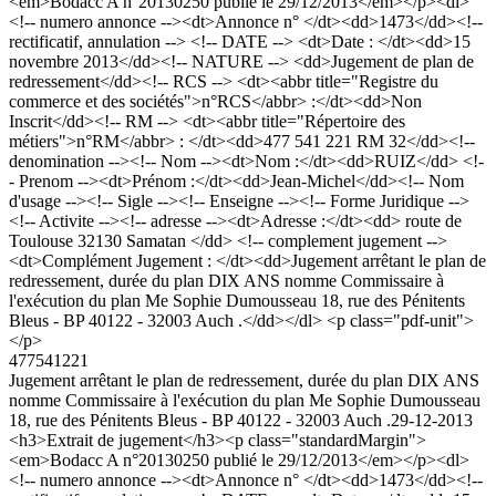
<em>Bodacc A n°20130250 publié le 29/12/2013</em></p><dl>
<!-- numero annonce --><dt>Annonce n° </dt><dd>1473</dd><!--
rectificatif, annulation --> <!-- DATE --> <dt>Date : </dt><dd>15
novembre 2013</dd><!-- NATURE --> <dd>Jugement de plan de
redressement</dd><!-- RCS --> <dt><abbr title="Registre du
commerce et des sociétés">n°RCS</abbr> :</dt><dd>Non
Inscrit</dd><!-- RM --> <dt><abbr title="Répertoire des
métiers">n°RM</abbr> : </dt><dd>477 541 221 RM 32</dd><!--
denomination --><!-- Nom --><dt>Nom :</dt><dd>RUIZ</dd> <!-
- Prenom --><dt>Prénom :</dt><dd>Jean-Michel</dd><!-- Nom
d'usage --><!-- Sigle --><!-- Enseigne --><!-- Forme Juridique -->
<!-- Activite --><!-- adresse --><dt>Adresse :</dt><dd> route de
Toulouse 32130 Samatan </dd> <!-- complement jugement -->
<dt>Complément Jugement : </dt><dd>Jugement arrêtant le plan de
redressement, durée du plan DIX ANS nomme Commissaire à
l'exécution du plan Me Sophie Dumousseau 18, rue des Pénitents
Bleus - BP 40122 - 32003 Auch .</dd></dl> <p class="pdf-unit">
</p>
477541221
Jugement arrêtant le plan de redressement, durée du plan DIX ANS
nomme Commissaire à l'exécution du plan Me Sophie Dumousseau
18, rue des Pénitents Bleus - BP 40122 - 32003 Auch .
29-12-2013
<h3>Extrait de jugement</h3><p class="standardMargin">
<em>Bodacc A n°20130250 publié le 29/12/2013</em></p><dl>
<!-- numero annonce --><dt>Annonce n° </dt><dd>1473</dd><!--