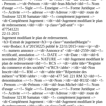
- Prenom --><dt>Prénom :</dt><dd>Jean-Michel</dd><!-- Nom
d'usage --><!-- Sigle --><!-- Enseigne --><!-- Forme Juridique -->
<!-- Activite --><!-- adresse --><dt>Adresse :</dt><dd> route de
Toulouse 32130 Samatan</dd> <!-- complement jugement -->
<dt>Complément Jugement : </dt><dd>Jugement modifiant le plan
de redressement.</dd></dl> <p class="pdf-unit"> </p>
477541221
22-11-2015
Jugement modifiant le plan de redressement.
<h3>Extrait de jugement</h3><p class="standardMargin">
<em>Bodacc A n°20150225 publié le 22/11/2015</em></p><dl>
<!-- numero annonce --><dt>Annonce n° </dt><dd>2559</dd><!--
rectificatif, annulation --> <!-- DATE --> <dt>Date : </dt><dd>6
novembre 2015</dd><!-- NATURE --> <dd>Jugement modifiant le
plan de redressement</dd><!-- RCS --> <dt><abbr title="Registre
du commerce et des sociétés">n°RCS</abbr> :</dt><dd>Non
Inscrit</dd><!-- RM --> <dt><abbr title="Répertoire des
métiers">n°RM</abbr> : </dt><dd>477 541 221 RM 32</dd><!--
denomination --><!-- Nom --><dt>Nom :</dt><dd>RUIZ</dd> <!-
- Prenom --><dt>Prénom :</dt><dd>Jean-Michel</dd><!-- Nom
d'usage --><!-- Sigle --><!-- Enseigne --><!-- Forme Juridique -->
<!-- Activite --><!-- adresse --><dt>Adresse :</dt><dd> route de
Toulouse 32130 Samatan </dd> <!-- complement jugement -->
<dt>Complément Jugement : </dt><dd>Jugement modifiant le plan
de redressement.</dd></dl> <p class="pdf-unit"> </p>