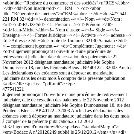
<abbr title="Registre du commerce et des sociétés">n°RCS</abbr>
:</dt><dd>Non Inscrit</dd><!-- RM --> <dt><abbr
title="Répertoire des métiers">n°RM</abbr> : </dt><dd>477 541
221 RM 32</dd><!-- denomination --><!-- Nom --><dt>Nom :
</dt><dd>RUIZ</dd> <!-- Prenom --><dt>Prénom :</dt>
<dd>Jean-Michel</dd><!-- Nom d'usage --><!-- Sigle --><!--
Enseigne --><!-- Forme Juridique --><!-- Activite --><!-- adresse -->
<dt>Adresse :</dt><dd> route de Toulouse 32130 Samatan </dd>
<!-- complement jugement --> <dt>Complément Jugement : </dt>
<dd>Jugement prononçant l'ouverture d'une procédure de
redressement judiciaire, date de cessation des paiements le 22
Novembre 2012 désignant mandataire judiciaire Me Sophie
Dumousseau 18, rue des Pénitents Bleus - BP 40122 - 32003 Auch .
Les déclarations des créances sont à déposer au mandataire
judiciaire dans les deux mois à compter de la présente publication.
</dd></dl> <p class="pdf-unit"> </p>
477541221
Jugement prononçant l'ouverture d'une procédure de redressement
judiciaire, date de cessation des paiements le 22 Novembre 2012
désignant mandataire judiciaire Me Sophie Dumousseau 18, rue des
Pénitents Bleus - BP 40122 - 32003 Auch . Les déclarations des
créances sont à déposer au mandataire judiciaire dans les deux mois
à compter de la présente publication.
25-12-2012
<h3>Jugement d'ouverture</h3><p class="standardMargin">
<em>Bodacc A n°20120249 publié le 25/12/2012</em></p><dl>