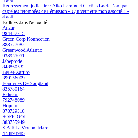
4 août
Redressement judiciaire : Aiko Leroux et CactUs Lock n’ont pas
capté les retombées de l’émission « Qui veut être mon associé ? »
4 août
Faillites dans l'actualité
Anzar
984357715
Green Corp Konnection
888527082
Greenwood Atlantic
938955051
Jabeprode
848860532
Bellee Zaffiro
399156009
Fonderies De Sougland
835780164
Fiducim
792748089
Hopium
878729318
SOFICOOP
383755949
S.A.R.L. Verdant Marc
478893985