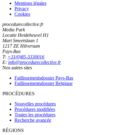
Mentions légales
Privacy
Cookies
procedurecollective.fr
Media Park
Locatie Heideheuvel H1
Mart Smeetslaan 1
1217 ZE Hilversum
Pays-Bas
T:
+31(0)85-3330016
E:
info@procedurecollective.fr
Nos autres sites
Faillissementsdossier
Pays-Bas
Faillissementsdossier
Belgique
PROCÉDURES
Nouvelles procédures
Procédures modifiées
Toutes les procédures
Recherche avancée
RÉGIONS