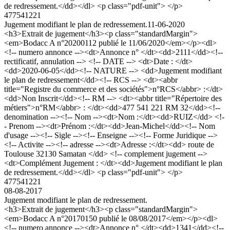
de redressement.</dd></dl> <p class="pdf-unit"> </p>
477541221
Jugement modifiant le plan de redressement.
11-06-2020
<h3>Extrait de jugement</h3><p class="standardMargin">
<em>Bodacc A n°20200112 publié le 11/06/2020</em></p><dl>
<!-- numero annonce --><dt>Annonce n° </dt><dd>2111</dd><!--
rectificatif, annulation --> <!-- DATE --> <dt>Date : </dt>
<dd>2020-06-05</dd><!-- NATURE --> <dd>Jugement modifiant
le plan de redressement</dd><!-- RCS --> <dt><abbr
title="Registre du commerce et des sociétés">n°RCS</abbr> :</dt>
<dd>Non Inscrit</dd><!-- RM --> <dt><abbr title="Répertoire des
métiers">n°RM</abbr> : </dt><dd>477 541 221 RM 32</dd><!--
denomination --><!-- Nom --><dt>Nom :</dt><dd>RUIZ</dd> <!-
- Prenom --><dt>Prénom :</dt><dd>Jean-Michel</dd><!-- Nom
d'usage --><!-- Sigle --><!-- Enseigne --><!-- Forme Juridique -->
<!-- Activite --><!-- adresse --><dt>Adresse :</dt><dd> route de
Toulouse 32130 Samatan </dd> <!-- complement jugement -->
<dt>Complément Jugement : </dt><dd>Jugement modifiant le plan
de redressement.</dd></dl> <p class="pdf-unit"> </p>
477541221
08-08-2017
Jugement modifiant le plan de redressement.
<h3>Extrait de jugement</h3><p class="standardMargin">
<em>Bodacc A n°20170150 publié le 08/08/2017</em></p><dl>
<!-- numero annonce --><dt>Annonce n° </dt><dd>1341</dd><!--