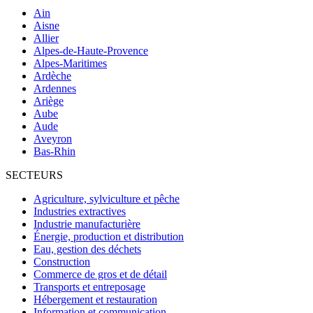
Ain
Aisne
Allier
Alpes-de-Haute-Provence
Alpes-Maritimes
Ardèche
Ardennes
Ariège
Aube
Aude
Aveyron
Bas-Rhin
SECTEURS
Agriculture, sylviculture et pêche
Industries extractives
Industrie manufacturière
Énergie, production et distribution
Eau, gestion des déchets
Construction
Commerce de gros et de détail
Transports et entreposage
Hébergement et restauration
Information et communication