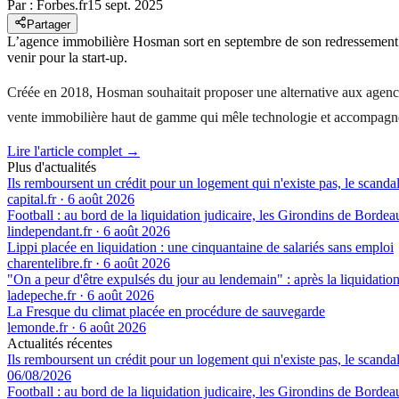
Par :
Forbes.fr
15 sept. 2025
Partager
L’agence immobilière Hosman sort en septembre de son redressement ju
venir pour la start-up.
Créée en 2018, Hosman souhaitait proposer une alternative aux agences 
vente immobilière haut de gamme qui mêle technologie et accompagne
Lire l'article complet →
Plus d'actualités
Ils remboursent un crédit pour un logement qui n'existe pas, le scand
capital.fr
·
6 août 2026
Football : au bord de la liquidation judicaire, les Girondins de Borde
lindependant.fr
·
6 août 2026
Lippi placée en liquidation : une cinquantaine de salariés sans emploi
charentelibre.fr
·
6 août 2026
"On a peur d'être expulsés du jour au lendemain" : après la liquidation 
ladepeche.fr
·
6 août 2026
La Fresque du climat placée en procédure de sauvegarde
lemonde.fr
·
6 août 2026
Actualités récentes
Ils remboursent un crédit pour un logement qui n'existe pas, le scand
06/08/2026
Football : au bord de la liquidation judicaire, les Girondins de Borde