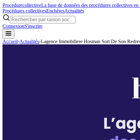
Procedure
collective
La base de données des procédures collectives en
Procédures collectives
Enchères
Actualités
Connexion
S'inscrire
Accueil
›
Actualités
›
Lagence Immobiliere Hosman Sort De Son Redresse