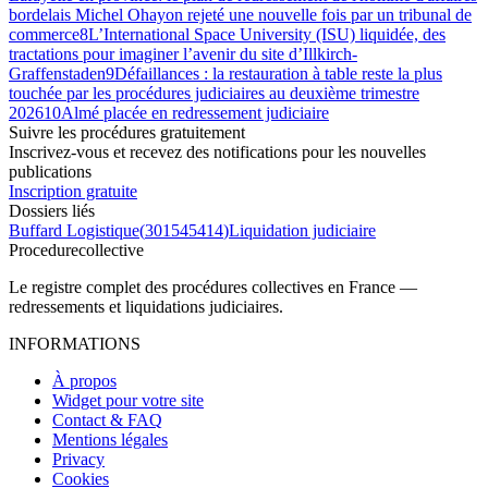
bordelais Michel Ohayon rejeté une nouvelle fois par un tribunal de
commerce
8
L’International Space University (ISU) liquidée, des
tractations pour imaginer l’avenir du site d’Illkirch-
Graffenstaden
9
Défaillances : la restauration à table reste la plus
touchée par les procédures judiciaires au deuxième trimestre
2026
10
Almé placée en redressement judiciaire
Suivre les procédures gratuitement
Inscrivez-vous et recevez des notifications pour les nouvelles
publications
Inscription gratuite
Dossiers liés
Buffard Logistique
(
301545414
)
Liquidation judiciaire
Procedure
collective
Le registre complet des procédures collectives en France —
redressements et liquidations judiciaires.
INFORMATIONS
À propos
Widget pour votre site
Contact & FAQ
Mentions légales
Privacy
Cookies