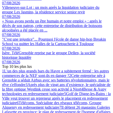
07/08/2026
Villeneuve-sur-Lot : un mois après la liquidation judiciaire du
groupe Les Jasmins, la résidence service senior revit
07/08/2026
« Nous avons perdu un être humain et notre emploi » : après le
décès de son patron, cette entreprise de distribution de boissons
alcoolisées a été placée en ...
07/08/2026
"C'est une injustice"... Pourquoi l'école de danse hip-hop Breakin
School va quitter les Halles de la Cartoucherie à Toulouse
07/08/2026
Isère. TéléGrenoble reprise par le groupe Dellen, la société
historique liquidée
07/08/2026
Top 10 les plus lus
1
L'un des plus grands bars du Havre a subitement fermé : les autres
commerces de la NEF sont-ils en danger ?
2
Cette entreprise née à
Grenoble a séduit Airbus avec ses batteries révolutionnaires, mais le
rêve s'effondre
3
Après plus de vingt ans d’existence, le spécialiste de
la fibre optique Westlink cesse son activité à Niort
4
Besse & Aupy
technologies en redressement judiciaire
5
Golf de Digne-les-Bains : la
Ville veut trouver un repreneur après le placement en redressement
judiciaire
6
Télécoms. Spécialiste des réseaux télécoms, Groupe
Alquenry en redressement judiciaire
7
Il détient 26 magasins Galeries
Lafayette en province: le plan de redressement de l'homme d'affaires