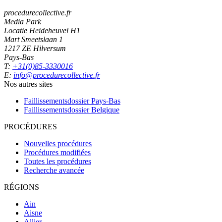
procedurecollective.fr
Media Park
Locatie Heideheuvel H1
Mart Smeetslaan 1
1217 ZE Hilversum
Pays-Bas
T:
+31(0)85-3330016
E:
info@procedurecollective.fr
Nos autres sites
Faillissementsdossier
Pays-Bas
Faillissementsdossier
Belgique
PROCÉDURES
Nouvelles procédures
Procédures modifiées
Toutes les procédures
Recherche avancée
RÉGIONS
Ain
Aisne
Allier