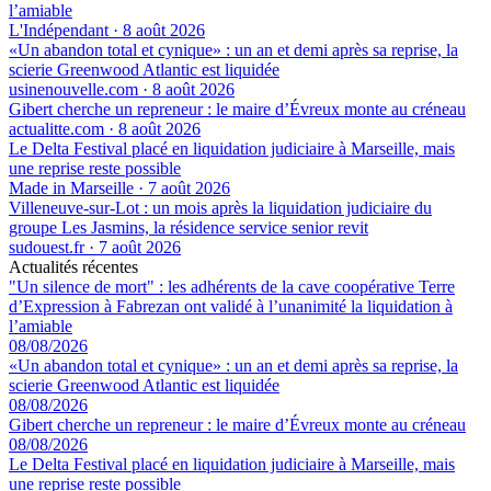
l’amiable
L'Indépendant
·
8 août 2026
«Un abandon total et cynique» : un an et demi après sa reprise, la
scierie Greenwood Atlantic est liquidée
usinenouvelle.com
·
8 août 2026
Gibert cherche un repreneur : le maire d’Évreux monte au créneau
actualitte.com
·
8 août 2026
Le Delta Festival placé en liquidation judiciaire à Marseille, mais
une reprise reste possible
Made in Marseille
·
7 août 2026
Villeneuve-sur-Lot : un mois après la liquidation judiciaire du
groupe Les Jasmins, la résidence service senior revit
sudouest.fr
·
7 août 2026
Actualités récentes
"Un silence de mort" : les adhérents de la cave coopérative Terre
d’Expression à Fabrezan ont validé à l’unanimité la liquidation à
l’amiable
08/08/2026
«Un abandon total et cynique» : un an et demi après sa reprise, la
scierie Greenwood Atlantic est liquidée
08/08/2026
Gibert cherche un repreneur : le maire d’Évreux monte au créneau
08/08/2026
Le Delta Festival placé en liquidation judiciaire à Marseille, mais
une reprise reste possible