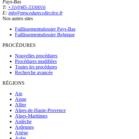
Pays-Bas
T:
+31(0)85-3330016
E:
info@procedurecollective.fr
Nos autres sites
Faillissementsdossier
Pays-Bas
Faillissementsdossier
Belgique
PROCÉDURES
Nouvelles procédures
Procédures modifiées
Toutes les procédures
Recherche avancée
RÉGIONS
Ain
Aisne
Allier
Alpes-de-Haute-Provence
Alpes-Maritimes
Ardèche
Ardennes
Ariège
Aube