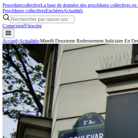
Procedure
collective
La base de données des procédures collectives en
Procédures collectives
Enchères
Actualités
Connexion
S'inscrire
Accueil
›
Actualités
›
Minelli Deuxieme Redressement Judiciaire En D