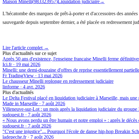
Maison Minelli
(
983323957
)
Liquidation judiciaire
→
L'hécatombe des marques de prêt-à-porter et d'accessoires des années 199
sauvegarde depuis septembre dernier, a été placée en redressement jud
Lire l'article complet →
Plus d'actualités sur ce sujet
Après 50 ans d'existence, l'enseigne française Minelli ferme définitiv
Ici.fr
·
19 mai 2026
Minelli: une demi-douzaine d'offres de reprise essentiellement partiell
Fr TradingView
·
13 mai 2026
Le chausseur Minelli replonge en redressement judiciaire
linforme
·
4 avr. 2026
Plus d'actualités
Le Delta Festival placé en liquidation judiciaire à Marseille, mais une 
Made in Marseille
·
7 août 2026
Villeneuve-sur-Lot : un mois après la liquidation judiciaire du groupe 
sudouest.fr
·
7 août 2026
« Nous avons perdu un être humain et notre emploi » : après le décès de
sudouest.fr
·
7 août 2026
"C'est une injustice"... Pourquoi l'école de danse hip-hop Breakin Sch
ladepeche.fr
·
7 août 2026