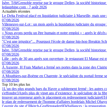
Isère. TéléGrenoble reprise par le groupe Dellen, la société historique
ledauphine.com
·
7 août 2026
Actualités récentes
Le Delta Festival placé en liquidation judiciaire à Marseille, mais une 
07/08/2026
Villeneuve-sur-Lot : un mois après la liquidation judiciaire du groupe 
07/08/2026
« Nous avons perdu un être humain et notre emploi » : après le décès de
07/08/2026
"C'est une injustice"... Pourquoi l'école de danse hip-hop Breakin Sch
07/08/2026
Isère. TéléGrenoble reprise par le groupe Dellen, la société historique
07/08/2026
Lille : près de 30 ans après son ouverture, le restaurant El Manar est m
07/08/2026
À Auxerre, H Frais Market a fermé ses portes dans la zone des Clairi
07/08/2026
A Mouthiers-sur-Boëme en Charente, le spécialiste du portail ferme se
07/08/2026
Top 10 les plus lus
1
L'un des plus grands bars du Havre a subitement fermé : les autres 
s'effondre
3
Après plus de vingt ans d’existence, le spécialiste de la fib
trouver un repreneur après le placement en redressement judiciaire
6
Té
le plan de redressement de l'homme d'affaires bordelais Michel Ohayo
l’avenir du site d’Illkirch-Graffenstaden
9
Défaillances : la restauration