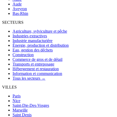
Aude
Aveyron
Bas-Rhin
SECTEURS
Agriculture, sylviculture et pêche
Industries extractives
Industrie manufacturière
Énergie, production et distribution
Eau, gestion des déchets
Construction
Commerce de gros et de détail
Transports et entreposage
Hébergement et restauration
Information et communication
Tous les secteurs →
VILLES
Paris
Nice
Saint-Die-Des-Vosges
Marseille
Saint Denis