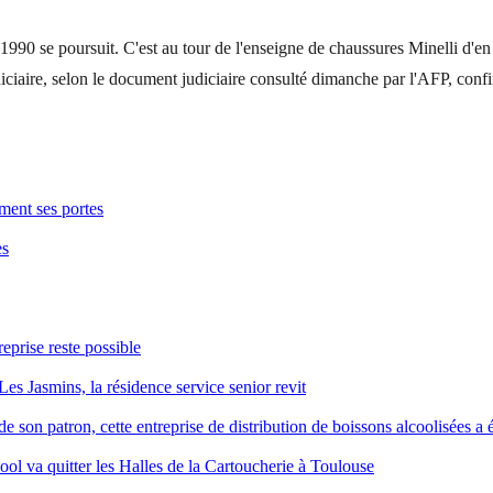
0 se poursuit. C'est au tour de l'enseigne de chaussures Minelli d'en fai
iciaire, selon le document judiciaire consulté dimanche par l'AFP, conf
ement ses portes
es
reprise reste possible
Les Jasmins, la résidence service senior revit
 son patron, cette entreprise de distribution de boissons alcoolisées a é
ool va quitter les Halles de la Cartoucherie à Toulouse