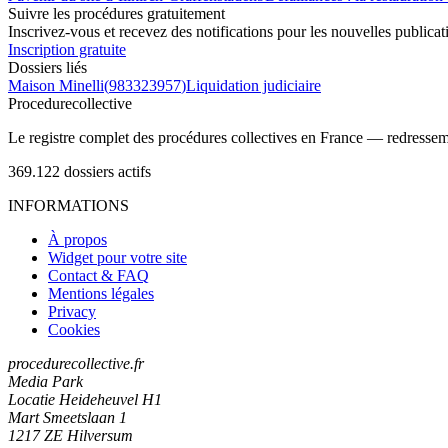
Suivre les procédures gratuitement
Inscrivez-vous et recevez des notifications pour les nouvelles publicat
Inscription gratuite
Dossiers liés
Maison Minelli
(
983323957
)
Liquidation judiciaire
Procedure
collective
Le registre complet des procédures collectives en France — redressemen
369.122
dossiers actifs
INFORMATIONS
À propos
Widget pour votre site
Contact & FAQ
Mentions légales
Privacy
Cookies
procedurecollective.fr
Media Park
Locatie Heideheuvel H1
Mart Smeetslaan 1
1217 ZE Hilversum