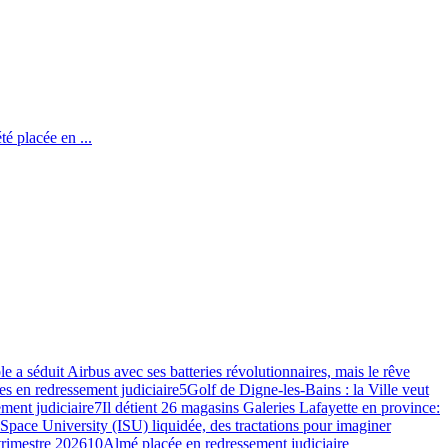
té placée en ...
e a séduit Airbus avec ses batteries révolutionnaires, mais le rêve
s en redressement judiciaire
5
Golf de Digne-les-Bains : la Ville veut
ment judiciaire
7
Il détient 26 magasins Galeries Lafayette en province:
 Space University (ISU) liquidée, des tractations pour imaginer
 trimestre 2026
10
Almé placée en redressement judiciaire