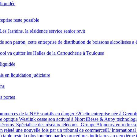
 liquidée
reprise reste possible
Les Jasmins, la résidence service senior revit
 son patron, cette entreprise de distribution de boissons alcoolisées a é
ool va quitter les Halles de la Cartoucherie à Toulouse
 liquidée
is en liquidation judiciaire
ons
s portes
commerces de la NEF sont-ils en danger ?
2
Cette entreprise née à Grenobl
re optique Westlink cesse son activité à Niort
4
Besse & Aupy technologie
lécoms. Spécialiste des réseaux télécoms, Groupe Alquenry en redresse
n rejeté une nouvelle fois par un tribunal de commerce
8
L’International
 à table reste la plus touchée par les procédures judiciaires au deuxième