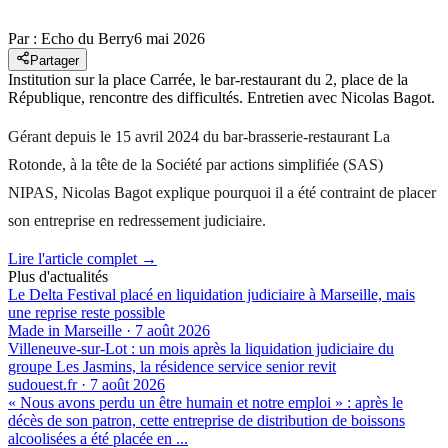
Par :
Echo du Berry
6 mai 2026
Partager
Institution sur la place Carrée, le bar-restaurant du 2, place de la
République, rencontre des difficultés. Entretien avec Nicolas Bagot.
Gérant depuis le 15 avril 2024 du bar-brasserie-restaurant La
Rotonde, à la tête de la Société par actions simplifiée (SAS)
NIPAS, Nicolas Bagot explique pourquoi il a été contraint de placer
son entreprise en redressement judiciaire.
Lire l'article complet →
Plus d'actualités
Le Delta Festival placé en liquidation judiciaire à Marseille, mais
une reprise reste possible
Made in Marseille
·
7 août 2026
Villeneuve-sur-Lot : un mois après la liquidation judiciaire du
groupe Les Jasmins, la résidence service senior revit
sudouest.fr
·
7 août 2026
« Nous avons perdu un être humain et notre emploi » : après le
décès de son patron, cette entreprise de distribution de boissons
alcoolisées a été placée en ...