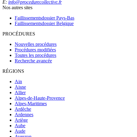
E:
info@procedurecollective.fr
Nos autres sites
Faillissementsdossier
Pays-Bas
Faillissementsdossier
Belgique
PROCÉDURES
Nouvelles procédures
Procédures modifiées
Toutes les procédures
Recherche avancée
RÉGIONS
Ain
Aisne
Allier
Alpes-de-Haute-Provence
Alpes-Maritimes
Ardèche
Ardennes
Ariège
Aube
Aude
Aveyron