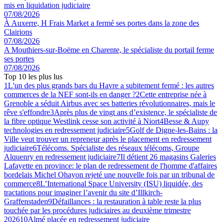
mis en liquidation judiciaire
07/08/2026
À Auxerre, H Frais Market a fermé ses portes dans la zone des
Clairions
07/08/2026
A Mouthiers-sur-Boëme en Charente, le spécialiste du portail ferme
ses portes
07/08/2026
Top 10 les plus lus
1
L'un des plus grands bars du Havre a subitement fermé : les autres
commerces de la NEF sont-ils en danger ?
2
Cette entreprise née à
Grenoble a séduit Airbus avec ses batteries révolutionnaires, mais le
rêve s'effondre
3
Après plus de vingt ans d’existence, le spécialiste de
la fibre optique Westlink cesse son activité à Niort
4
Besse & Aupy
technologies en redressement judiciaire
5
Golf de Digne-les-Bains : la
Ville veut trouver un repreneur après le placement en redressement
judiciaire
6
Télécoms. Spécialiste des réseaux télécoms, Groupe
Alquenry en redressement judiciaire
7
Il détient 26 magasins Galeries
Lafayette en province: le plan de redressement de l'homme d'affaires
bordelais Michel Ohayon rejeté une nouvelle fois par un tribunal de
commerce
8
L’International Space University (ISU) liquidée, des
tractations pour imaginer l’avenir du site d’Illkirch-
Graffenstaden
9
Défaillances : la restauration à table reste la plus
touchée par les procédures judiciaires au deuxième trimestre
2026
10
Almé placée en redressement judiciaire