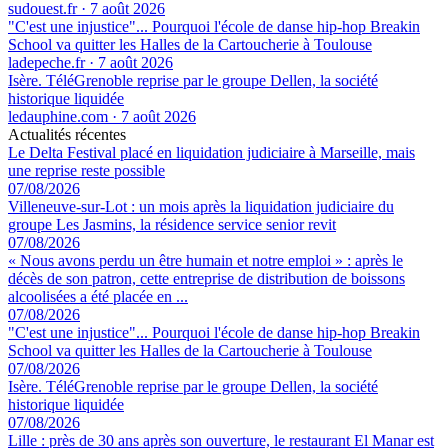
sudouest.fr
·
7 août 2026
"C'est une injustice"... Pourquoi l'école de danse hip-hop Breakin
School va quitter les Halles de la Cartoucherie à Toulouse
ladepeche.fr
·
7 août 2026
Isère. TéléGrenoble reprise par le groupe Dellen, la société
historique liquidée
ledauphine.com
·
7 août 2026
Actualités récentes
Le Delta Festival placé en liquidation judiciaire à Marseille, mais
une reprise reste possible
07/08/2026
Villeneuve-sur-Lot : un mois après la liquidation judiciaire du
groupe Les Jasmins, la résidence service senior revit
07/08/2026
« Nous avons perdu un être humain et notre emploi » : après le
décès de son patron, cette entreprise de distribution de boissons
alcoolisées a été placée en ...
07/08/2026
"C'est une injustice"... Pourquoi l'école de danse hip-hop Breakin
School va quitter les Halles de la Cartoucherie à Toulouse
07/08/2026
Isère. TéléGrenoble reprise par le groupe Dellen, la société
historique liquidée
07/08/2026
Lille : près de 30 ans après son ouverture, le restaurant El Manar est