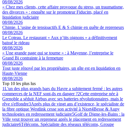
08/08/2026
« Chez mes clients, cette affaire provoque du stress, un traumatisme,
des divorces » : enquête sur le promoteur Fiducim, placé en
liquidation judiciaire
08/08/2026
Chimie. L’usine de tensioactifs E & S chimie en quête de repreneurs
08/08/2026
Le Coteau. Le restaurant « Aux p’tits oignons » a définitivement
baissé le rideau
08/08/2026
« Une grande page qui se tourne » : à Mayenne, l’entreprise le
Grand Bi contrainte à la fermeture
08/08/2026
Tout juste rénové par les propriétaires, un gîte est en liquidation en
Haute-Vienne
08/08/2026
Top 10 les plus lus
1
L'un des plus grands bars du Havre a subitement fermé : les autres
commerces de la NEF sont-ils en danger ?
2
Cette entreprise née à
Grenoble a séduit Airbus avec ses batteries révolutionnaires, mais le
rêve s'effondre
3
Après plus de vingt ans d’existence, le spécialiste de
la fibre optique Westlink cesse son activité à Niort
4
Besse & Aupy
technologies en redressement judiciaire
5
Golf de Digne-les-Bains : la
Ville veut trouver un repreneur après le placement en redressement
judiciaire
6
Télécoms. Spécialiste des réseaux télécoms, Groupe