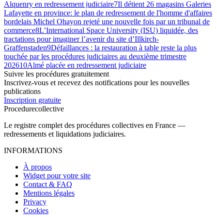
Alquenry en redressement judiciaire
7
Il détient 26 magasins Galeries
Lafayette en province: le plan de redressement de l'homme d'affaires
bordelais Michel Ohayon rejeté une nouvelle fois par un tribunal de
commerce
8
L’International Space University (ISU) liquidée, des
tractations pour imaginer l’avenir du site d’Illkirch-
Graffenstaden
9
Défaillances : la restauration à table reste la plus
touchée par les procédures judiciaires au deuxième trimestre
2026
10
Almé placée en redressement judiciaire
Suivre les procédures gratuitement
Inscrivez-vous et recevez des notifications pour les nouvelles
publications
Inscription gratuite
Procedure
collective
Le registre complet des procédures collectives en France —
redressements et liquidations judiciaires.
INFORMATIONS
À propos
Widget pour votre site
Contact & FAQ
Mentions légales
Privacy
Cookies