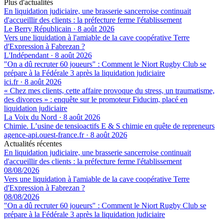
Plus d'actualités
En liquidation judiciaire, une brasserie sancerroise continuait
d'accueillir des clients : la préfecture ferme l'établissement
Le Berry Républicain
·
8 août 2026
Vers une liquidation à l'amiable de la cave coopérative Terre
d'Expression à Fabrezan ?
L'Indépendant
·
8 août 2026
"On a dû recruter 60 joueurs" : Comment le Niort Rugby Club se
prépare à la Fédérale 3 après la liquidation judiciaire
ici.fr
·
8 août 2026
« Chez mes clients, cette affaire provoque du stress, un traumatisme,
des divorces » : enquête sur le promoteur Fiducim, placé en
liquidation judiciaire
La Voix du Nord
·
8 août 2026
Chimie. L’usine de tensioactifs E & S chimie en quête de repreneurs
agence-api.ouest-france.fr
·
8 août 2026
Actualités récentes
En liquidation judiciaire, une brasserie sancerroise continuait
d'accueillir des clients : la préfecture ferme l'établissement
08/08/2026
Vers une liquidation à l'amiable de la cave coopérative Terre
d'Expression à Fabrezan ?
08/08/2026
"On a dû recruter 60 joueurs" : Comment le Niort Rugby Club se
prépare à la Fédérale 3 après la liquidation judiciaire