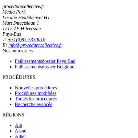
procedurecollective.fr
Media Park
Locatie Heideheuvel H1
Mart Smeetslaan 1
1217 ZE Hilversum
Pays-Bas
T:
+31(0)85-3330016
E:
info@procedurecollective.fr
Nos autres sites
Faillissementsdossier
Pays-Bas
Faillissementsdossier
Belgique
PROCÉDURES
Nouvelles procédures
Procédures modifiées
Toutes les procédures
Recherche avancée
RÉGIONS
Ain
Aisne
Allier