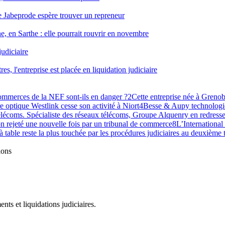
rise Jabeprode espère trouver un repreneur
, en Sarthe : elle pourrait rouvrir en novembre
judiciaire
s, l'entreprise est placée en liquidation judiciaire
commerces de la NEF sont-ils en danger ?
2
Cette entreprise née à Grenobl
re optique Westlink cesse son activité à Niort
4
Besse & Aupy technologie
lécoms. Spécialiste des réseaux télécoms, Groupe Alquenry en redresse
n rejeté une nouvelle fois par un tribunal de commerce
8
L’International
 à table reste la plus touchée par les procédures judiciaires au deuxième
ions
ts et liquidations judiciaires.