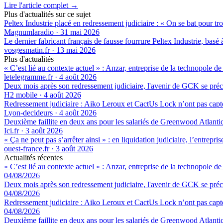
Lire l'article complet →
Plus d'actualités sur ce sujet
Peltex Industrie placé en redressement judiciaire : « On se bat pour tr
Magnumlaradio
·
31 mai 2026
Le dernier fabricant français de fausse fourrure Peltex Industrie, basé
vosgesmatin.fr
·
13 mai 2026
Plus d'actualités
« C’est lié au contexte actuel » : Anzar, entreprise de la technopole de
letelegramme.fr
·
4 août 2026
Deux mois après son redressement judiciaire, l'avenir de GCK se préc
H2 mobile
·
4 août 2026
Redressement judiciaire : Aiko Leroux et CactUs Lock n’ont pas capté
Lyon-decideurs
·
4 août 2026
Deuxième faillite en deux ans pour les salariés de Greenwood Atlantic,
Ici.fr
·
3 août 2026
« Ça ne peut pas s’arrêter ainsi » : en liquidation judiciaire, l’entrep
ouest-france.fr
·
3 août 2026
Actualités récentes
« C’est lié au contexte actuel » : Anzar, entreprise de la technopole de
04/08/2026
Deux mois après son redressement judiciaire, l'avenir de GCK se préc
04/08/2026
Redressement judiciaire : Aiko Leroux et CactUs Lock n’ont pas capté
04/08/2026
Deuxième faillite en deux ans pour les salariés de Greenwood Atlantic,