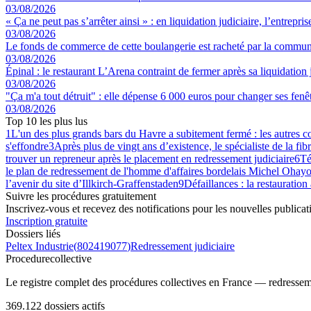
03/08/2026
« Ça ne peut pas s’arrêter ainsi » : en liquidation judiciaire, l’entrep
03/08/2026
Le fonds de commerce de cette boulangerie est racheté par la commune
03/08/2026
Épinal : le restaurant L’Arena contraint de fermer après sa liquidation 
03/08/2026
"Ça m'a tout détruit" : elle dépense 6 000 euros pour changer ses fenêtre
03/08/2026
Top 10 les plus lus
1
L'un des plus grands bars du Havre a subitement fermé : les autres 
s'effondre
3
Après plus de vingt ans d’existence, le spécialiste de la fib
trouver un repreneur après le placement en redressement judiciaire
6
Té
le plan de redressement de l'homme d'affaires bordelais Michel Ohayo
l’avenir du site d’Illkirch-Graffenstaden
9
Défaillances : la restauration
Suivre les procédures gratuitement
Inscrivez-vous et recevez des notifications pour les nouvelles publicat
Inscription gratuite
Dossiers liés
Peltex Industrie
(
802419077
)
Redressement judiciaire
Procedure
collective
Le registre complet des procédures collectives en France — redressemen
369.122
dossiers actifs