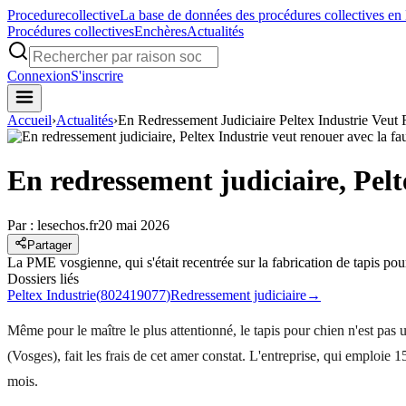
Procedure
collective
La base de données des procédures collectives en
Procédures collectives
Enchères
Actualités
Connexion
S'inscrire
Accueil
›
Actualités
›
En Redressement Judiciaire Peltex Industrie Veut
En redressement judiciaire, Pelt
Par :
lesechos.fr
20 mai 2026
Partager
La PME vosgienne, qui s'était recentrée sur la fabrication de tapis pou
Dossiers liés
Peltex Industrie
(
802419077
)
Redressement judiciaire
→
Même pour le maître le plus attentionné, le tapis pour chien n'est pas 
(Vosges), fait les frais de cet amer constat. L'entreprise, qui emploie 
mois.