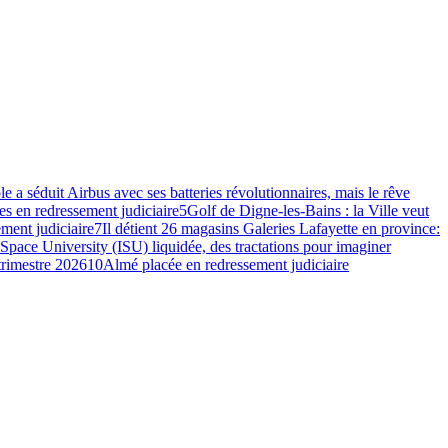
e a séduit Airbus avec ses batteries révolutionnaires, mais le rêve
s en redressement judiciaire
5
Golf de Digne-les-Bains : la Ville veut
ment judiciaire
7
Il détient 26 magasins Galeries Lafayette en province:
 Space University (ISU) liquidée, des tractations pour imaginer
 trimestre 2026
10
Almé placée en redressement judiciaire