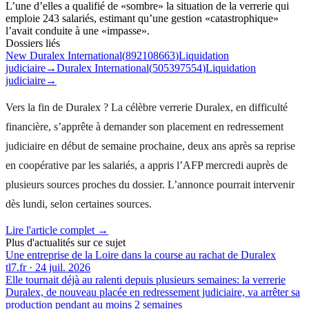
L’une d’elles a qualifié de «sombre» la situation de la verrerie qui
emploie 243 salariés, estimant qu’une gestion «catastrophique»
l’avait conduite à une «impasse».
Dossiers liés
New Duralex International
(
892108663
)
Liquidation
judiciaire
→
Duralex International
(
505397554
)
Liquidation
judiciaire
→
Vers la fin de Duralex ? La célèbre verrerie Duralex, en difficulté
financière, s’apprête à demander son placement en redressement
judiciaire en début de semaine prochaine, deux ans après sa reprise
en coopérative par les salariés, a appris l’AFP mercredi auprès de
plusieurs sources proches du dossier. L’annonce pourrait intervenir
dès lundi, selon certaines sources.
Lire l'article complet →
Plus d'actualités sur ce sujet
Une entreprise de la Loire dans la course au rachat de Duralex
tl7.fr
·
24 juil. 2026
Elle tournait déjà au ralenti depuis plusieurs semaines: la verrerie
Duralex, de nouveau placée en redressement judiciaire, va arrêter sa
production pendant au moins 2 semaines