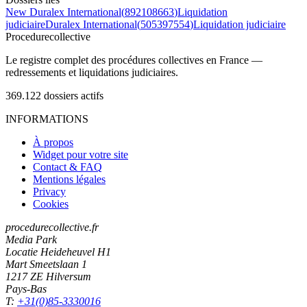
New Duralex International
(
892108663
)
Liquidation
judiciaire
Duralex International
(
505397554
)
Liquidation judiciaire
Procedure
collective
Le registre complet des procédures collectives en France —
redressements et liquidations judiciaires.
369.122
dossiers actifs
INFORMATIONS
À propos
Widget pour votre site
Contact & FAQ
Mentions légales
Privacy
Cookies
procedurecollective.fr
Media Park
Locatie Heideheuvel H1
Mart Smeetslaan 1
1217 ZE Hilversum
Pays-Bas
T:
+31(0)85-3330016