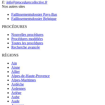
E:
info@procedurecollective.fr
Nos autres sites
Faillissementsdossier
Pays-Bas
Faillissementsdossier
Belgique
PROCÉDURES
Nouvelles procédures
Procédures modifiées
Toutes les procédures
Recherche avancée
RÉGIONS
Ain
Aisne
Allier
Alpes-de-Haute-Provence
Alpes-Maritimes
Ardèche
Ardennes
Ariège
Aube
Aude