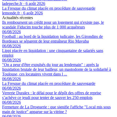
ladepeche.fr
·
6 août 2026
La Fresque du climat placée en procédure de sauvegarde
lemonde.fr
·
6 août 2026
Actualités récentes
Ils remboursent un crédit pour un logement qui n'existe pas, le
scandale Fiducim touche plus de 1 000 acquéreurs
06/08/2026
Football : au bord de la liquidation judicaire, les Girondins de
Bordeaux se séparent de leur entraîneur Rio Mavuba
06/08/2026
Lippi placée en liquidation : une cinquantaine de salariés sans
emploi
06/08/2026
"On a peur d'être expulsés du jour au lendemain" : après la
liquidation brutale de leur bailleur, un mastodonte de la solidarité à
Toulouse, ces locataires vivent dans l ...
06/08/2026
La Fresque du climat placée en procédure de sauvegarde
06/08/2026
Verrerie Duralex : le délai pour le dépôt des offres de reprise
s’achève ce jeudi pour tenter de sauver les 250 emplois
06/08/2026
Fermeture de La Droguerie : que signifie l'affiche "Local mis sous
main de justice" apparue sur la vitrine ?
06/08/2026