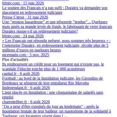
bfmtv.com
·
15 juin 2026
Le soutien des Français n’a pas suffi : Duralex va demander son
placement en redressement judiciaire
Presse Citron
·
31 mai 2026
Une "gestion hasardeuse" et une trésorerie "tendue"... Quelques
mois après sa grande levée de fonds, le fabriquant de verre français
Duralex risque-t-il un redressement judiciaire?
bfmtv.com
·
24 mai 2026
« Les Français ont répondu présent, nous sommes très heureux » :
l’entreprise Duralex, en redressement judiciaire, récolte plus de 5
millions d’euros en quelques heures
nicematin.com
·
5 nov. 2025
Plus d'actualités
Ils remboursent un crédit pour un logement qui n'existe pas, le
scandale Fiducim touche plus de 1 000 acquéreurs
capital.fr
·
6 août 2026
Football : au bord de la liquidation judicaire, les Girondins de
Bordeaux se séparent de leur entraîneur Rio Mavuba
lindependant.fr
·
6 août 2026
Lippi placée en liquidation : une cinquantaine de salariés sans
emploi
charentelibre.fr
·
6 août 2026
"On a peur d'être expulsés du jour au lendemain" : après la
liquidation brutale de leur bailleur, un mastodonte de la solidarité à
Toulouse, ces locataires vivent dans l ...