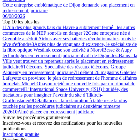
Cette entreprise emblématique de Dijon demande son placement en
redressement judiciaire
06/08/2026
Top 10 les plus lus
1
L'un des plus grands bars du Havre a subitement fermé : les autres
commerces de la NEF sont-ils en danger ?
2
Cette entreprise née à
Grenoble a séduit Airbus avec ses batteries révolutionnaires, mais le
rêve s'effondre
3
Après plus de vingt ans d’existence, le spécialiste de
la fibre optique Westlink cesse son activité à Niort
4
Besse & Aupy
technologies en redressement judiciaire
5
Golf de Digne-les-Bains : la
Ville veut trouver un repreneur après le placement en redressement
judiciaire
6
Télécoms. Spécialiste des réseaux télécoms, Groupe
Alquenry en redressement judiciaire
7
Il détient 26 magasins Galeries
Lafayette en province: le plan de redressement de l'homme d'affaires
bordelais Michel Ohayon rejeté une nouvelle fois par un tribunal de
commerce
8
L’International Space University (ISU) liquidée, des
tractations pour imaginer l’avenir du site d’Illkirch-
Graffenstaden
9
Défaillances : la restauration à table reste la plus
touchée par les procédures judiciaires au deuxième trimestre
2026
10
Almé placée en redressement judiciaire
Suivre les procédures gratuitement
Inscrivez-vous et recevez des notifications pour les nouvelles
publications
Inscription gratuite
Dossiers liés