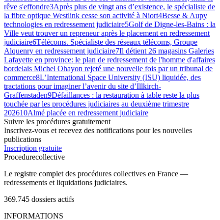
rêve s'effondre
3
Après plus de vingt ans d’existence, le spécialiste de
la fibre optique Westlink cesse son activité à Niort
4
Besse & Aupy
technologies en redressement judiciaire
5
Golf de Digne-les-Bains : la
Ville veut trouver un repreneur après le placement en redressement
judiciaire
6
Télécoms. Spécialiste des réseaux télécoms, Groupe
Alquenry en redressement judiciaire
7
Il détient 26 magasins Galeries
Lafayette en province: le plan de redressement de l'homme d'affaires
bordelais Michel Ohayon rejeté une nouvelle fois par un tribunal de
commerce
8
L’International Space University (ISU) liquidée, des
tractations pour imaginer l’avenir du site d’Illkirch-
Graffenstaden
9
Défaillances : la restauration à table reste la plus
touchée par les procédures judiciaires au deuxième trimestre
2026
10
Almé placée en redressement judiciaire
Suivre les procédures gratuitement
Inscrivez-vous et recevez des notifications pour les nouvelles
publications
Inscription gratuite
Procedure
collective
Le registre complet des procédures collectives en France —
redressements et liquidations judiciaires.
369.745
dossiers actifs
INFORMATIONS