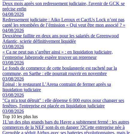
Deux mois après son redressement judiciaire, l'avenir de GCK se
précise enfin
04/08/2026
Redressement judiciaire : Aiko Leroux et CactUs Lock n’ont pas
capté les retombées de l’émission « Qui veut être mon associé ? »
04/08/2026
Deuxième faillite en deux ans pour les salariés de Greenwood
Atlantic, scierie définitivement liquidée
03/08/2026
« Ça ne peut pas s’arrêter ainsi » : en liquidation judiciaire,
l’entreprise Jabeprode espère trouver un repreneur
03/08/2026
Le fonds de commerce de cette boulangerie est racheté par la
commune, en Sarthe : elle pourrait rouvrir en novembre
03/08/2026
Épinal : le restaurant L’Arena contraint de fermer après sa
liquidation judiciaire
03/08/2026
"Ça m'a tout détruit" : elle dépense 6 000 euros pour changer ses
fenêtres, l'entreprise est placée en liquidation judiciaire
03/08/2026
Top 10 les plus lus
1
L'un des plus grands bars du Havre a subitement fermé : les autres
commerces de la NEF sont-ils en danger ?
2
Cette entreprise née à
Grenoble a séduit Airbus avec ses batteries révolutionnaires, mais le