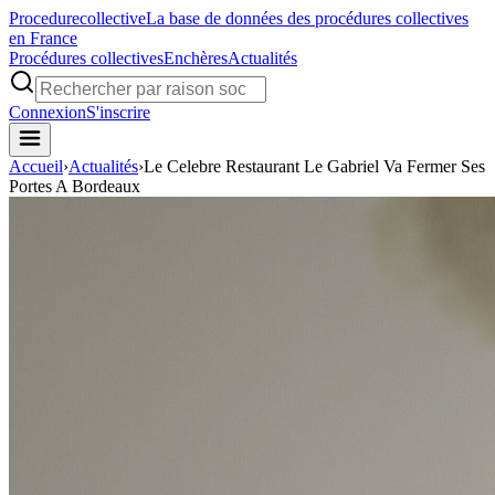
Procedure
collective
La base de données des procédures collectives
en France
Procédures collectives
Enchères
Actualités
Connexion
S'inscrire
Accueil
›
Actualités
›
Le Celebre Restaurant Le Gabriel Va Fermer Ses
Portes A Bordeaux