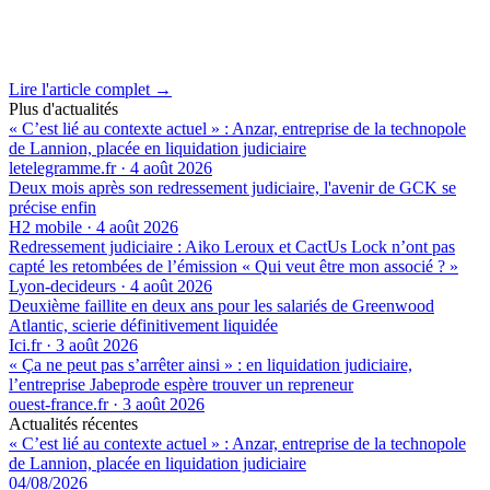
Lire l'article complet →
Plus d'actualités
« C’est lié au contexte actuel » : Anzar, entreprise de la technopole
de Lannion, placée en liquidation judiciaire
letelegramme.fr
·
4 août 2026
Deux mois après son redressement judiciaire, l'avenir de GCK se
précise enfin
H2 mobile
·
4 août 2026
Redressement judiciaire : Aiko Leroux et CactUs Lock n’ont pas
capté les retombées de l’émission « Qui veut être mon associé ? »
Lyon-decideurs
·
4 août 2026
Deuxième faillite en deux ans pour les salariés de Greenwood
Atlantic, scierie définitivement liquidée
Ici.fr
·
3 août 2026
« Ça ne peut pas s’arrêter ainsi » : en liquidation judiciaire,
l’entreprise Jabeprode espère trouver un repreneur
ouest-france.fr
·
3 août 2026
Actualités récentes
« C’est lié au contexte actuel » : Anzar, entreprise de la technopole
de Lannion, placée en liquidation judiciaire
04/08/2026