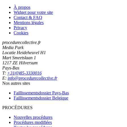
À propos
Widget pour votre site
Contact & FAQ
Mentions légales
Privacy
Cookies
procedurecollective.fr
Media Park
Locatie Heideheuvel H1
Mart Smeetslaan 1
1217 ZE Hilversum
Pays-Bas
T:
+31(0)85-3330016
E:
info@procedurecollective.fr
Nos autres sites
Faillissementsdossier
Pays-Bas
Faillissementsdossier
Belgique
PROCÉDURES
Nouvelles procédures
Procédures modifiées