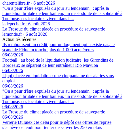
charentelibre.fr
·
6 août 2026
"On a peur d'être expulsés du jour au lendemain" : après la
liquidation brutale de leur bailleur, un mastodonte de la solidarité à
Toulouse, ces locataires vivent dans l ...
ladepeche.fr
·
6 août 2026
La Fresque du climat placée en procédure de sauvegarde
lemonde.fr
·
6 août 2026
Actualités récentes
Ils remboursent un crédit pour un logement qui n'existe pas, le
scandale Fiducim touche plus de 1 000 acquéreurs
06/08/2026
Football : au bord de la liquidation judicaire, les Girondins de
Bordeaux se séparent de leur entraîneur Rio Mavuba
06/08/2026
Lippi placée en liquidation : une cinquantaine de salariés sans
emploi
06/08/2026
"On a peur d'être expulsés du jour au lendemain" : après la
liquidation brutale de leur bailleur, un mastodonte de la solidarité à
Toulouse, ces locataires vivent dans l ...
06/08/2026
La Fresque du climat placée en procédure de sauvegarde
06/08/2026
Verrerie Duralex : le délai pour le dépôt des offres de reprise
s’achève ce jeudi pour tenter de sauver les 250 emplois