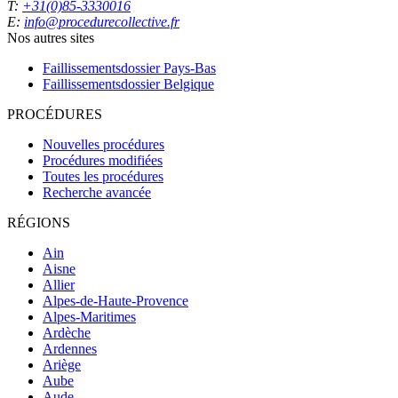
T:
+31(0)85-3330016
E:
info@procedurecollective.fr
Nos autres sites
Faillissementsdossier
Pays-Bas
Faillissementsdossier
Belgique
PROCÉDURES
Nouvelles procédures
Procédures modifiées
Toutes les procédures
Recherche avancée
RÉGIONS
Ain
Aisne
Allier
Alpes-de-Haute-Provence
Alpes-Maritimes
Ardèche
Ardennes
Ariège
Aube
Aude