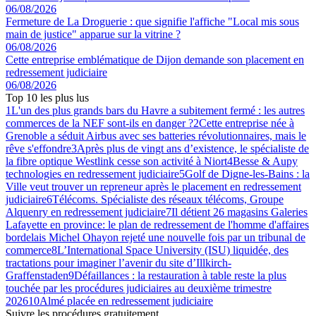
06/08/2026
Fermeture de La Droguerie : que signifie l'affiche "Local mis sous
main de justice" apparue sur la vitrine ?
06/08/2026
Cette entreprise emblématique de Dijon demande son placement en
redressement judiciaire
06/08/2026
Top 10 les plus lus
1
L'un des plus grands bars du Havre a subitement fermé : les autres
commerces de la NEF sont-ils en danger ?
2
Cette entreprise née à
Grenoble a séduit Airbus avec ses batteries révolutionnaires, mais le
rêve s'effondre
3
Après plus de vingt ans d’existence, le spécialiste de
la fibre optique Westlink cesse son activité à Niort
4
Besse & Aupy
technologies en redressement judiciaire
5
Golf de Digne-les-Bains : la
Ville veut trouver un repreneur après le placement en redressement
judiciaire
6
Télécoms. Spécialiste des réseaux télécoms, Groupe
Alquenry en redressement judiciaire
7
Il détient 26 magasins Galeries
Lafayette en province: le plan de redressement de l'homme d'affaires
bordelais Michel Ohayon rejeté une nouvelle fois par un tribunal de
commerce
8
L’International Space University (ISU) liquidée, des
tractations pour imaginer l’avenir du site d’Illkirch-
Graffenstaden
9
Défaillances : la restauration à table reste la plus
touchée par les procédures judiciaires au deuxième trimestre
2026
10
Almé placée en redressement judiciaire
Suivre les procédures gratuitement