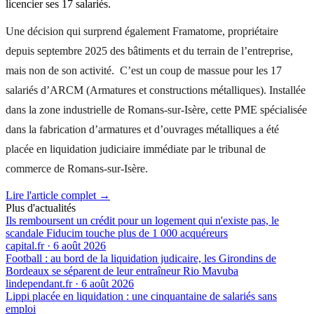
licencier ses 17 salariés.
Une décision qui surprend également Framatome, propriétaire
depuis septembre 2025 des bâtiments et du terrain de l’entreprise,
mais non de son activité. C’est un coup de massue pour les 17
salariés d’ARCM (Armatures et constructions métalliques). Installée
dans la zone industrielle de Romans-sur-Isère, cette PME spécialisée
dans la fabrication d’armatures et d’ouvrages métalliques a été
placée en liquidation judiciaire immédiate par le tribunal de
commerce de Romans-sur-Isère.
Lire l'article complet →
Plus d'actualités
Ils remboursent un crédit pour un logement qui n'existe pas, le
scandale Fiducim touche plus de 1 000 acquéreurs
capital.fr
·
6 août 2026
Football : au bord de la liquidation judicaire, les Girondins de
Bordeaux se séparent de leur entraîneur Rio Mavuba
lindependant.fr
·
6 août 2026
Lippi placée en liquidation : une cinquantaine de salariés sans
emploi