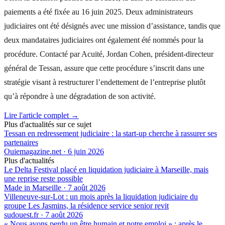
paiements a été fixée au 16 juin 2025. Deux administrateurs
judiciaires ont été désignés avec une mission d’assistance, tandis que
deux mandataires judiciaires ont également été nommés pour la
procédure. Contacté par Acuité, Jordan Cohen, président-directeur
général de Tessan, assure que cette procédure s’inscrit dans une
stratégie visant à restructurer l’endettement de l’entreprise plutôt
qu’à répondre à une dégradation de son activité.
Lire l'article complet →
Plus d'actualités sur ce sujet
Tessan en redressement judiciaire : la start-up cherche à rassurer ses
partenaires
Ouiemagazine.net
·
6 juin 2026
Plus d'actualités
Le Delta Festival placé en liquidation judiciaire à Marseille, mais
une reprise reste possible
Made in Marseille
·
7 août 2026
Villeneuve-sur-Lot : un mois après la liquidation judiciaire du
groupe Les Jasmins, la résidence service senior revit
sudouest.fr
·
7 août 2026
« Nous avons perdu un être humain et notre emploi » : après le