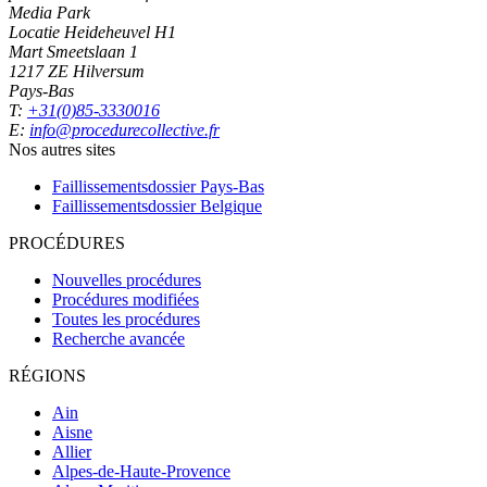
Media Park
Locatie Heideheuvel H1
Mart Smeetslaan 1
1217 ZE Hilversum
Pays-Bas
T:
+31(0)85-3330016
E:
info@procedurecollective.fr
Nos autres sites
Faillissementsdossier
Pays-Bas
Faillissementsdossier
Belgique
PROCÉDURES
Nouvelles procédures
Procédures modifiées
Toutes les procédures
Recherche avancée
RÉGIONS
Ain
Aisne
Allier
Alpes-de-Haute-Provence