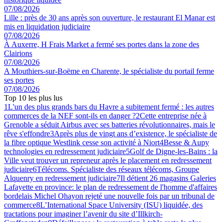
07/08/2026
Lille : près de 30 ans après son ouverture, le restaurant El Manar est
mis en liquidation judiciaire
07/08/2026
À Auxerre, H Frais Market a fermé ses portes dans la zone des
Clairions
07/08/2026
A Mouthiers-sur-Boëme en Charente, le spécialiste du portail ferme
ses portes
07/08/2026
Top 10 les plus lus
1
L'un des plus grands bars du Havre a subitement fermé : les autres
commerces de la NEF sont-ils en danger ?
2
Cette entreprise née à
Grenoble a séduit Airbus avec ses batteries révolutionnaires, mais le
rêve s'effondre
3
Après plus de vingt ans d’existence, le spécialiste de
la fibre optique Westlink cesse son activité à Niort
4
Besse & Aupy
technologies en redressement judiciaire
5
Golf de Digne-les-Bains : la
Ville veut trouver un repreneur après le placement en redressement
judiciaire
6
Télécoms. Spécialiste des réseaux télécoms, Groupe
Alquenry en redressement judiciaire
7
Il détient 26 magasins Galeries
Lafayette en province: le plan de redressement de l'homme d'affaires
bordelais Michel Ohayon rejeté une nouvelle fois par un tribunal de
commerce
8
L’International Space University (ISU) liquidée, des
tractations pour imaginer l’avenir du site d’Illkirch-