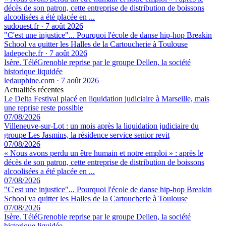
décès de son patron, cette entreprise de distribution de boissons
alcoolisées a été placée en ...
sudouest.fr
·
7 août 2026
"C'est une injustice"... Pourquoi l'école de danse hip-hop Breakin
School va quitter les Halles de la Cartoucherie à Toulouse
ladepeche.fr
·
7 août 2026
Isère. TéléGrenoble reprise par le groupe Dellen, la société
historique liquidée
ledauphine.com
·
7 août 2026
Actualités récentes
Le Delta Festival placé en liquidation judiciaire à Marseille, mais
une reprise reste possible
07/08/2026
Villeneuve-sur-Lot : un mois après la liquidation judiciaire du
groupe Les Jasmins, la résidence service senior revit
07/08/2026
« Nous avons perdu un être humain et notre emploi » : après le
décès de son patron, cette entreprise de distribution de boissons
alcoolisées a été placée en ...
07/08/2026
"C'est une injustice"... Pourquoi l'école de danse hip-hop Breakin
School va quitter les Halles de la Cartoucherie à Toulouse
07/08/2026
Isère. TéléGrenoble reprise par le groupe Dellen, la société
historique liquidée