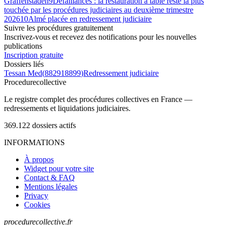
Graffenstaden
9
Défaillances : la restauration à table reste la plus
touchée par les procédures judiciaires au deuxième trimestre
2026
10
Almé placée en redressement judiciaire
Suivre les procédures gratuitement
Inscrivez-vous et recevez des notifications pour les nouvelles
publications
Inscription gratuite
Dossiers liés
Tessan Med
(
882918899
)
Redressement judiciaire
Procedure
collective
Le registre complet des procédures collectives en France —
redressements et liquidations judiciaires.
369.122
dossiers actifs
INFORMATIONS
À propos
Widget pour votre site
Contact & FAQ
Mentions légales
Privacy
Cookies
procedurecollective.fr