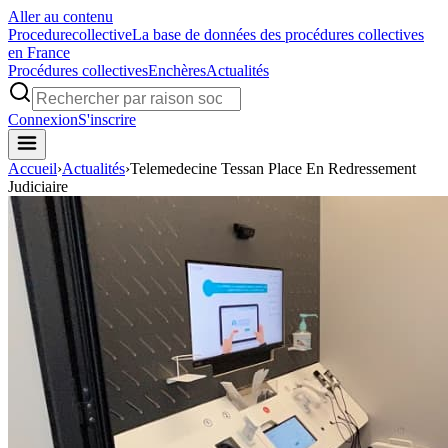
Aller au contenu
Procedure
collective
La base de données des procédures collectives
en France
Procédures collectives
Enchères
Actualités
Connexion
S'inscrire
Accueil
›
Actualités
›
Telemedecine Tessan Place En Redressement
Judiciaire