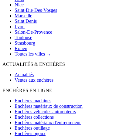
Nice
Saint-Die-Des-Vosges
Marseille
Saint Denis
Lyon
Salon-De-Provence
Toulouse
Strasbourg
Rouen
Toutes les villes →
ACTUALITÉS & ENCHÈRES
Actualités
Ventes aux enchères
ENCHÈRES EN LIGNE
Enchères machines
Enchères matériaux de construction
Enchères véhicules automoteurs
Enchères collections
Enchères matériaux d'entrepreneur
Enchères outillage
Enchères bijoux