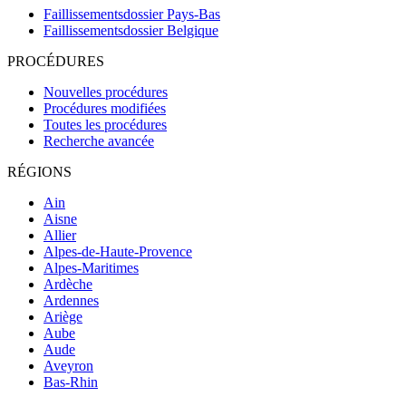
Faillissementsdossier
Pays-Bas
Faillissementsdossier
Belgique
PROCÉDURES
Nouvelles procédures
Procédures modifiées
Toutes les procédures
Recherche avancée
RÉGIONS
Ain
Aisne
Allier
Alpes-de-Haute-Provence
Alpes-Maritimes
Ardèche
Ardennes
Ariège
Aube
Aude
Aveyron
Bas-Rhin