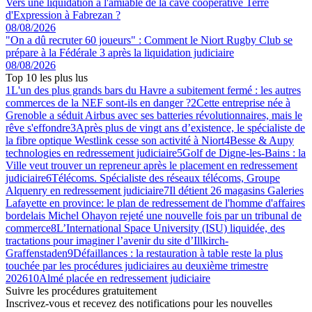
Vers une liquidation à l'amiable de la cave coopérative Terre
d'Expression à Fabrezan ?
08/08/2026
"On a dû recruter 60 joueurs" : Comment le Niort Rugby Club se
prépare à la Fédérale 3 après la liquidation judiciaire
08/08/2026
Top 10 les plus lus
1
L'un des plus grands bars du Havre a subitement fermé : les autres
commerces de la NEF sont-ils en danger ?
2
Cette entreprise née à
Grenoble a séduit Airbus avec ses batteries révolutionnaires, mais le
rêve s'effondre
3
Après plus de vingt ans d’existence, le spécialiste de
la fibre optique Westlink cesse son activité à Niort
4
Besse & Aupy
technologies en redressement judiciaire
5
Golf de Digne-les-Bains : la
Ville veut trouver un repreneur après le placement en redressement
judiciaire
6
Télécoms. Spécialiste des réseaux télécoms, Groupe
Alquenry en redressement judiciaire
7
Il détient 26 magasins Galeries
Lafayette en province: le plan de redressement de l'homme d'affaires
bordelais Michel Ohayon rejeté une nouvelle fois par un tribunal de
commerce
8
L’International Space University (ISU) liquidée, des
tractations pour imaginer l’avenir du site d’Illkirch-
Graffenstaden
9
Défaillances : la restauration à table reste la plus
touchée par les procédures judiciaires au deuxième trimestre
2026
10
Almé placée en redressement judiciaire
Suivre les procédures gratuitement
Inscrivez-vous et recevez des notifications pour les nouvelles