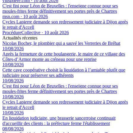
vitisphere.com
·
10 août 2026
C'est fini pour Léon de Bruxelles : l'enseigne connue pour ses
moules-frites ferme définitivement ses portes près de Chartres
msn.com
·
10 août 2026
Cycles Lapierre demande son redressement judiciaire à Dijon après
le retrait d'Accell
ProcédureCollective
·
10 août 2026
Actualités récentes
Nicolas Bocher, le plombier qui a sauvé les Verreries de Bréhat
10/08/2026
Après la fermeture de cette boulangerie, le maire de ce village des
Côtes-d’Armor monte au créneau pour une reprise
10/08/2026
Cette cave coopérative choisit la liquidation à l’amiable plutôt que
judiciaire pour préserver ses adhérents
10/08/2026
C'est fini pour Léon de Bruxelles : l'enseigne connue pour ses
moules-frites ferme définitivement ses portes près de Chartres
10/08/2026
Cycles Lapierre demande son redressement judiciaire à Dijon après
le retrait d'Accell
10/08/2026
En liquidation judiciaire, une brasserie sancerroise continuait
d'accueillir des clients : la préfecture ferme l'établissement
08/08/2026