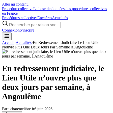
Aller au contenu
Procedure
collective
La base de données des procédures collectives
en France
Procédures collectives
Enchères
Actualités
Connexion
S'inscrire
Accueil
›
Actualités
›
En Redressement Judiciaire Le Lieu Utile
Nouvre Plus Que Deux Jours Par Semaine A Angouleme
En redressement judiciaire, le
Lieu Utile n’ouvre plus que
deux jours par semaine, à
Angoulême
Par :
charentelibre.fr
6 juin 2026