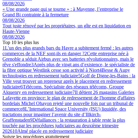
08/08/2026
« Une grande page qui se tourne » : à Mayenne, l’entreprise le
Grand Bi contrainte à la fermeture
08/08/2026
Tout juste rénové par les propriétaires, un gîte est en liquidation en
Haute-Vienne
08/08/2026
Top 10 les plus lus
1
L'un des plus grands bars du Havre a subitement fermé : les autres
commerces de la NEF sont-ils en danger ?
2
Cette entreprise née à
Grenoble a séduit Airbus avec ses batteries révolutionnaires, mais le
rêve s'effondre
3
Après plus de vingt ans d’existence, le spécialiste de
la fibre optique Westlink cesse son activité à Niort
4
Besse & Aupy
technologies en redressement judiciaire
5
Golf de Digne-les-Bains : la
Ville veut trouver un repreneur après le placement en redressement
judiciaire
6
Télécoms. Spécialiste des réseaux télécoms, Groupe
Alquenry en redressement judiciaire
7
Il détient 26 magasins Galeries
Lafayette en province: le plan de redressement de l'homme d'affaires
bordelais Michel Ohayon rejeté une nouvelle fois par un tribunal de
commerce
8
L’International Space University (ISU) liquidée, des
tractations pour imaginer l’avenir du site d’Illkirch-
Graffenstaden
9
Défaillances : la restauration à table reste la plus
touchée par les procédures judiciaires au deuxième trimestre
2026
10
Almé placée en redressement judiciaire
Suivre les procédures gratuitement