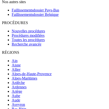
Nos autres sites
Faillissementsdossier
Pays-Bas
Faillissementsdossier
Belgique
PROCÉDURES
Nouvelles procédures
Procédures modifiées
Toutes les procédures
Recherche avancée
RÉGIONS
Ain
Aisne
Allier
Alpes-de-Haute-Provence
Alpes-Maritimes
Ardèche
Ardennes
Ariège
Aube
Aude
Aveyron
Bas-Rhin