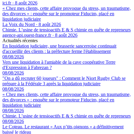
ici.fr
·
8 août 2026
« Chez mes clients, cette affaire provoque du stress, un traumatisme,
des divorces » : enquête sur le promoteur Fiducim, placé en
liquidation judiciaire
La Voix du Nord
·
8 août 2026
Chimie. L’usine de tensioactifs E & S chimie en quête de repreneurs
agence-api.ouest-france.fr
·
8 août 2026
Actualités récentes
En liquidation judiciaire, une brasserie sancerroise continuait
d'accueillir des clients : la préfecture ferme l'établissement
08/08/2026
Vers une liquidation à l'amiable de la cave coopérative Terre
d'Expression à Fabrezan ?
08/08/2026
"On a dû recruter 60 joueurs" : Comment le Niort Rugby Club se
prépare à la Fédérale 3 après la liquidation judiciaire
08/08/2026
« Chez mes clients, cette affaire provoque du stress, un traumatisme,
des divorces » : enquête sur le promoteur Fiducim, placé en
liquidation judiciaire
08/08/2026
Chimie. L’usine de tensioactifs E & S chimie en quête de repreneurs
08/08/2026
Le Coteau. Le restaurant « Aux p’tits oignons » a définitivement
baissé le rideau