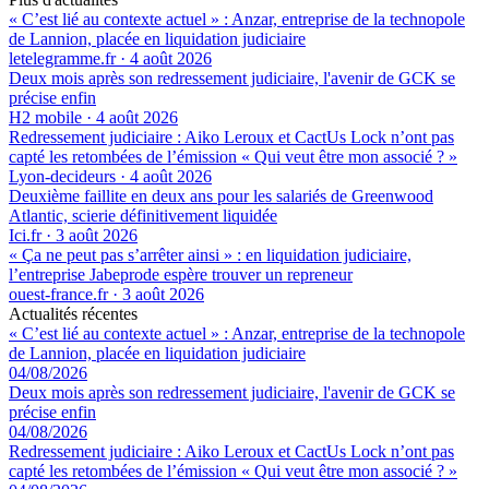
« C’est lié au contexte actuel » : Anzar, entreprise de la technopole
de Lannion, placée en liquidation judiciaire
letelegramme.fr
·
4 août 2026
Deux mois après son redressement judiciaire, l'avenir de GCK se
précise enfin
H2 mobile
·
4 août 2026
Redressement judiciaire : Aiko Leroux et CactUs Lock n’ont pas
capté les retombées de l’émission « Qui veut être mon associé ? »
Lyon-decideurs
·
4 août 2026
Deuxième faillite en deux ans pour les salariés de Greenwood
Atlantic, scierie définitivement liquidée
Ici.fr
·
3 août 2026
« Ça ne peut pas s’arrêter ainsi » : en liquidation judiciaire,
l’entreprise Jabeprode espère trouver un repreneur
ouest-france.fr
·
3 août 2026
Actualités récentes
« C’est lié au contexte actuel » : Anzar, entreprise de la technopole
de Lannion, placée en liquidation judiciaire
04/08/2026
Deux mois après son redressement judiciaire, l'avenir de GCK se
précise enfin
04/08/2026
Redressement judiciaire : Aiko Leroux et CactUs Lock n’ont pas
capté les retombées de l’émission « Qui veut être mon associé ? »