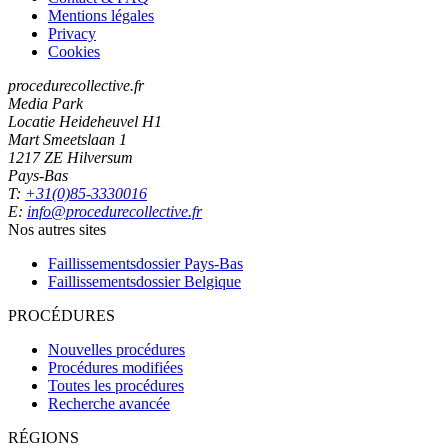
Mentions légales
Privacy
Cookies
procedurecollective.fr
Media Park
Locatie Heideheuvel H1
Mart Smeetslaan 1
1217 ZE Hilversum
Pays-Bas
T:
+31(0)85-3330016
E:
info@procedurecollective.fr
Nos autres sites
Faillissementsdossier
Pays-Bas
Faillissementsdossier
Belgique
PROCÉDURES
Nouvelles procédures
Procédures modifiées
Toutes les procédures
Recherche avancée
RÉGIONS