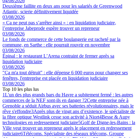
04/08/2026
Deuxième faillite en deux ans pour les salariés de Greenwood
Atlantic, scierie définitivement liquidée
03/08/2026
« Ça ne peut pas s’arrêter ainsi » : en liquidation judiciaire,
l’entreprise Jabeprode espère trouver un repreneur
03/08/2026
Le fonds de commerce de cette boulangerie est racheté par la
commune, en Sarthe : elle pourrait rouvrir en novembre
03/08/2026
Épinal : le restaurant L’Arena contraint de fermer après sa
liquidation judiciaire
03/08/2026
"Ça m'a tout détruit" : elle dépense 6 000 euros pour changer ses
fenêtres, l'entreprise est placée en liquidation judiciaire
03/08/2026
Top 10 les plus lus
1
L'un des plus grands bars du Havre a subitement fermé : les autres
commerces de la NEF sont-ils en danger ?
2
Cette entreprise née à
Grenoble a séduit Airbus avec ses batteries révolutionnaires, mais le
rêve s'effondre
3
Après plus de vingt ans d’existence, le spécialiste de
la fibre optique Westlink cesse son activité à Niort
4
Besse & Aupy
technologies en redressement judiciaire
5
Golf de Digne-les-Bains : la
Ville veut trouver un repreneur après le placement en redressement
judiciaire
6
Télécoms. Spécialiste des réseaux télécoms, Groupe