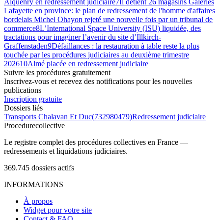
Alquenry en redressement judiciaire
7
Il détient 26 magasins Galeries
Lafayette en province: le plan de redressement de l'homme d'affaires
bordelais Michel Ohayon rejeté une nouvelle fois par un tribunal de
commerce
8
L’International Space University (ISU) liquidée, des
tractations pour imaginer l’avenir du site d’Illkirch-
Graffenstaden
9
Défaillances : la restauration à table reste la plus
touchée par les procédures judiciaires au deuxième trimestre
2026
10
Almé placée en redressement judiciaire
Suivre les procédures gratuitement
Inscrivez-vous et recevez des notifications pour les nouvelles
publications
Inscription gratuite
Dossiers liés
Transports Chalavan Et Duc
(
732980479
)
Redressement judiciaire
Procedure
collective
Le registre complet des procédures collectives en France —
redressements et liquidations judiciaires.
369.745
dossiers actifs
INFORMATIONS
À propos
Widget pour votre site
Contact & FAQ