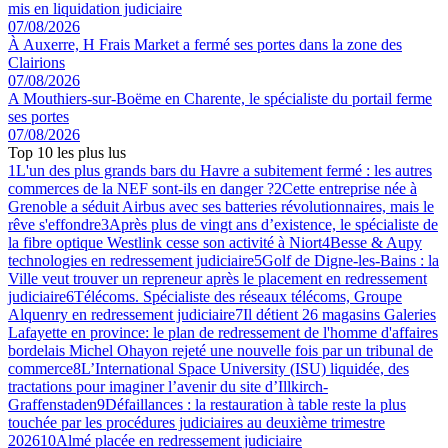
mis en liquidation judiciaire
07/08/2026
À Auxerre, H Frais Market a fermé ses portes dans la zone des
Clairions
07/08/2026
A Mouthiers-sur-Boëme en Charente, le spécialiste du portail ferme
ses portes
07/08/2026
Top 10 les plus lus
1
L'un des plus grands bars du Havre a subitement fermé : les autres
commerces de la NEF sont-ils en danger ?
2
Cette entreprise née à
Grenoble a séduit Airbus avec ses batteries révolutionnaires, mais le
rêve s'effondre
3
Après plus de vingt ans d’existence, le spécialiste de
la fibre optique Westlink cesse son activité à Niort
4
Besse & Aupy
technologies en redressement judiciaire
5
Golf de Digne-les-Bains : la
Ville veut trouver un repreneur après le placement en redressement
judiciaire
6
Télécoms. Spécialiste des réseaux télécoms, Groupe
Alquenry en redressement judiciaire
7
Il détient 26 magasins Galeries
Lafayette en province: le plan de redressement de l'homme d'affaires
bordelais Michel Ohayon rejeté une nouvelle fois par un tribunal de
commerce
8
L’International Space University (ISU) liquidée, des
tractations pour imaginer l’avenir du site d’Illkirch-
Graffenstaden
9
Défaillances : la restauration à table reste la plus
touchée par les procédures judiciaires au deuxième trimestre
2026
10
Almé placée en redressement judiciaire