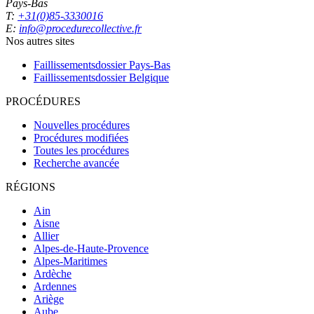
Pays-Bas
T:
+31(0)85-3330016
E:
info@procedurecollective.fr
Nos autres sites
Faillissementsdossier
Pays-Bas
Faillissementsdossier
Belgique
PROCÉDURES
Nouvelles procédures
Procédures modifiées
Toutes les procédures
Recherche avancée
RÉGIONS
Ain
Aisne
Allier
Alpes-de-Haute-Provence
Alpes-Maritimes
Ardèche
Ardennes
Ariège
Aube