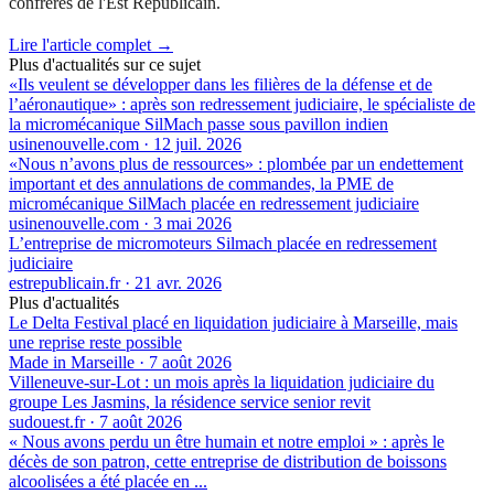
confrères de l'Est Républicain.
Lire l'article complet →
Plus d'actualités sur ce sujet
«Ils veulent se développer dans les filières de la défense et de
l’aéronautique» : après son redressement judiciaire, le spécialiste de
la micromécanique SilMach passe sous pavillon indien
usinenouvelle.com
·
12 juil. 2026
«Nous n’avons plus de ressources» : plombée par un endettement
important et des annulations de commandes, la PME de
micromécanique SilMach placée en redressement judiciaire
usinenouvelle.com
·
3 mai 2026
L’entreprise de micromoteurs Silmach placée en redressement
judiciaire
estrepublicain.fr
·
21 avr. 2026
Plus d'actualités
Le Delta Festival placé en liquidation judiciaire à Marseille, mais
une reprise reste possible
Made in Marseille
·
7 août 2026
Villeneuve-sur-Lot : un mois après la liquidation judiciaire du
groupe Les Jasmins, la résidence service senior revit
sudouest.fr
·
7 août 2026
« Nous avons perdu un être humain et notre emploi » : après le
décès de son patron, cette entreprise de distribution de boissons
alcoolisées a été placée en ...