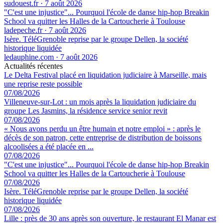
sudouest.fr
·
7 août 2026
"C'est une injustice"... Pourquoi l'école de danse hip-hop Breakin
School va quitter les Halles de la Cartoucherie à Toulouse
ladepeche.fr
·
7 août 2026
Isère. TéléGrenoble reprise par le groupe Dellen, la société
historique liquidée
ledauphine.com
·
7 août 2026
Actualités récentes
Le Delta Festival placé en liquidation judiciaire à Marseille, mais
une reprise reste possible
07/08/2026
Villeneuve-sur-Lot : un mois après la liquidation judiciaire du
groupe Les Jasmins, la résidence service senior revit
07/08/2026
« Nous avons perdu un être humain et notre emploi » : après le
décès de son patron, cette entreprise de distribution de boissons
alcoolisées a été placée en ...
07/08/2026
"C'est une injustice"... Pourquoi l'école de danse hip-hop Breakin
School va quitter les Halles de la Cartoucherie à Toulouse
07/08/2026
Isère. TéléGrenoble reprise par le groupe Dellen, la société
historique liquidée
07/08/2026
Lille : près de 30 ans après son ouverture, le restaurant El Manar est