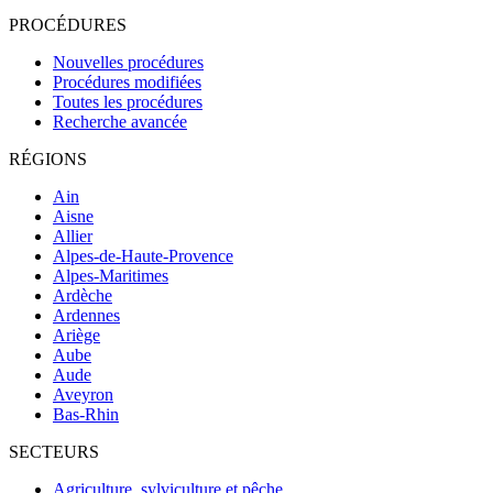
PROCÉDURES
Nouvelles procédures
Procédures modifiées
Toutes les procédures
Recherche avancée
RÉGIONS
Ain
Aisne
Allier
Alpes-de-Haute-Provence
Alpes-Maritimes
Ardèche
Ardennes
Ariège
Aube
Aude
Aveyron
Bas-Rhin
SECTEURS
Agriculture, sylviculture et pêche