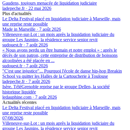
Gaudens, toujours menacée de liquidation judiciaire
ladepeche.fr
·
22 mai 2026
Plus d'actualités
Le Delta Festival placé en liquidation judiciaire à Marseille, mais
une reprise reste possible
Made in Marseille
·
7 août 2026
Villeneuve-sur-Lot : un mois après la liquidation judiciaire du
groupe Les Jasmins, la résidence service senior revit
sudouest.fr
·
7 août 2026
« Nous avons perdu un être humain et notre emploi » : après le
décès de son patron, cette entreprise de distribution de boissons
alcoolisées a été placée en ...
sudouest.fr
·
7 août 2026
"C'est une injustice"... Pourquoi l'école de danse hip-hop Breakin
School va quitter les Halles de la Cartoucherie à Toulouse
ladepeche.fr
·
7 août 2026
Isère. TéléGrenoble reprise par le groupe Dellen, la société
historique liquidée
ledauphine.com
·
7 août 2026
Actualités récentes
Le Delta Festival placé en liquidation judiciaire à Marseille, mais
une reprise reste possible
07/08/2026
Villeneuve-sur-Lot : un mois après la liquidation judiciaire du
groupe Les Jasmins, la résidence service senior revit