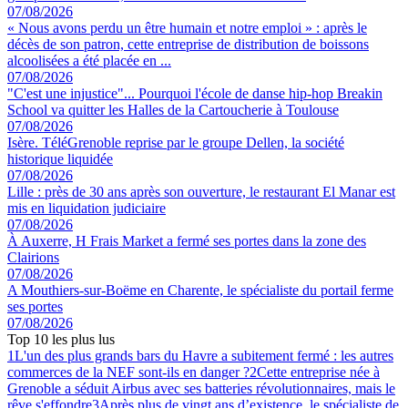
07/08/2026
« Nous avons perdu un être humain et notre emploi » : après le
décès de son patron, cette entreprise de distribution de boissons
alcoolisées a été placée en ...
07/08/2026
"C'est une injustice"... Pourquoi l'école de danse hip-hop Breakin
School va quitter les Halles de la Cartoucherie à Toulouse
07/08/2026
Isère. TéléGrenoble reprise par le groupe Dellen, la société
historique liquidée
07/08/2026
Lille : près de 30 ans après son ouverture, le restaurant El Manar est
mis en liquidation judiciaire
07/08/2026
À Auxerre, H Frais Market a fermé ses portes dans la zone des
Clairions
07/08/2026
A Mouthiers-sur-Boëme en Charente, le spécialiste du portail ferme
ses portes
07/08/2026
Top 10 les plus lus
1
L'un des plus grands bars du Havre a subitement fermé : les autres
commerces de la NEF sont-ils en danger ?
2
Cette entreprise née à
Grenoble a séduit Airbus avec ses batteries révolutionnaires, mais le
rêve s'effondre
3
Après plus de vingt ans d’existence, le spécialiste de