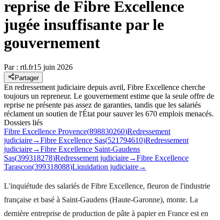
reprise de Fibre Excellence
jugée insuffisante par le
gouvernement
Par :
rtl.fr
15 juin 2026
Partager
En redressement judiciaire depuis avril, Fibre Excellence cherche
toujours un repreneur. Le gouvernement estime que la seule offre de
reprise ne présente pas assez de garanties, tandis que les salariés
réclament un soutien de l'État pour sauver les 670 emplois menacés.
Dossiers liés
Fibre Excellence Provence
(
898830260
)
Redressement
judiciaire
→
Fibre Excellence Sas
(
521794610
)
Redressement
judiciaire
→
Fibre Excellence Saint-Gaudens
Sas
(
399318278
)
Redressement judiciaire
→
Fibre Excellence
Tarascon
(
399318088
)
Liquidation judiciaire
→
L'inquiétude des salariés de Fibre Excellence, fleuron de l'industrie
française et basé à Saint-Gaudens (Haute-Garonne), monte. La
dernière entreprise de production de pâte à papier en France est en