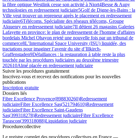
la fibre optique Westlink cesse son activité à Niort
4
Besse & Aupy
technologies en redressement judiciaire
5
Golf de Digne-les-Bains : la
Ville veut trouver un repreneur après le placement en redressement
judiciaire
6
Télécoms. Spécialiste des réseaux télécoms, Groupe
Alquenry en redressement judiciaire
7
Il détient 26 magasins Galeries
Lafayette en province: le plan de redressement de l'homme d'affaires
bordelais Michel Ohayon rejeté une nouvelle fois par un tribunal de
commerce
8
L’International Space University (ISU) liquidée, des
tractations pour imaginer l’avenir du site d’Illkirch-
Graffenstaden
9
Défaillances : la restauration à table reste la plus
touchée par les procédures judiciaires au deuxième trimestre
2026
10
Almé placée en redressement judiciaire
Suivre les procédures gratuitement
Inscrivez-vous et recevez des notifications pour les nouvelles
publications
Inscription gratuite
Dossiers liés
Fibre Excellence Provence
(
898830260
)
Redressement
judiciaire
Fibre Excellence Sas
(
521794610
)
Redressement
judiciaire
Fibre Excellence Saint-Gaudens
Sas
(
399318278
)
Redressement judiciaire
Fibre Excellence
Tarascon
(
399318088
)
Liquidation judiciaire
Procedure
collective
Le registre complet des procédures collectives en France —