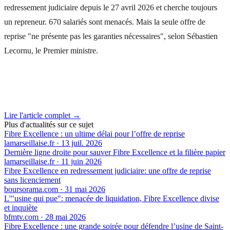
redressement judiciaire depuis le 27 avril 2026 et cherche toujours
un repreneur. 670 salariés sont menacés. Mais la seule offre de
reprise "ne présente pas les garanties nécessaires", selon Sébastien
Lecornu, le Premier ministre.
Lire l'article complet →
Plus d'actualités sur ce sujet
Fibre Excellence : un ultime délai pour l’offre de reprise
lamarseillaise.fr
·
13 juil. 2026
Dernière ligne droite pour sauver Fibre Excellence et la filière papier
lamarseillaise.fr
·
11 juin 2026
Fibre Excellence en redressement judiciaire: une offre de reprise
sans licenciement
boursorama.com
·
31 mai 2026
L'"usine qui pue": menacée de liquidation, Fibre Excellence divise
et inquiète
bfmtv.com
·
28 mai 2026
Fibre Excellence : une grande soirée pour défendre l’usine de Saint-