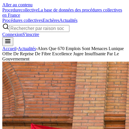
Aller au contenu
Procedure
collective
La base de données des procédures collectives
en France
Procédures collectives
Enchères
Actualités
Connexion
S'inscrire
Accueil
›
Actualités
›
Alors Que 670 Emplois Sont Menaces Lunique
Offre De Reprise De Fibre Excellence Jugee Insuffisante Par Le
Gouvernement