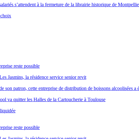
alariés s’attendent à la fermeture de la librairie historique de Montpellie
 choix
reprise reste possible
Les Jasmins, la résidence service senior revit
 son patron, cette entreprise de distribution de boissons alcoolisées a é
ool va quitter les Halles de la Cartoucherie à Toulouse
 liquidée
reprise reste possible
Les Jasmins, la résidence service senior revit