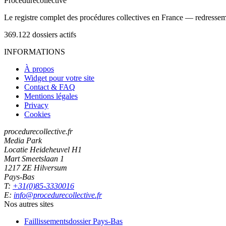
Procedure
collective
Le registre complet des procédures collectives en France — redressemen
369.122
dossiers actifs
INFORMATIONS
À propos
Widget pour votre site
Contact & FAQ
Mentions légales
Privacy
Cookies
procedurecollective.fr
Media Park
Locatie Heideheuvel H1
Mart Smeetslaan 1
1217 ZE Hilversum
Pays-Bas
T:
+31(0)85-3330016
E:
info@procedurecollective.fr
Nos autres sites
Faillissementsdossier
Pays-Bas