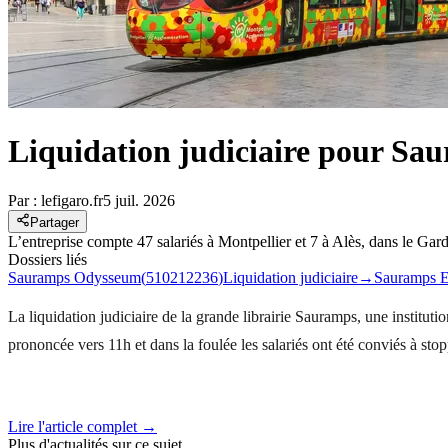
Liquidation judiciaire pour Sau
Par :
lefigaro.fr
5 juil. 2026
Partager
L’entreprise compte 47 salariés à Montpellier et 7 à Alès, dans le Gard.
Dossiers liés
Sauramps Odysseum
(
510212236
)
Liquidation judiciaire
→
Sauramps E
La liquidation judiciaire de la grande librairie Sauramps, une instituti
prononcée vers 11h et dans la foulée les salariés ont été conviés à stop
Lire l'article complet →
Plus d'actualités sur ce sujet