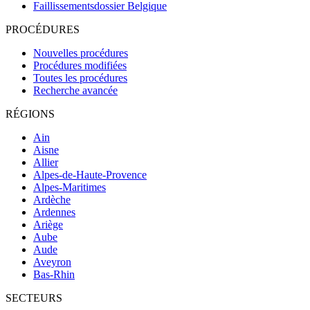
Faillissementsdossier
Belgique
PROCÉDURES
Nouvelles procédures
Procédures modifiées
Toutes les procédures
Recherche avancée
RÉGIONS
Ain
Aisne
Allier
Alpes-de-Haute-Provence
Alpes-Maritimes
Ardèche
Ardennes
Ariège
Aube
Aude
Aveyron
Bas-Rhin
SECTEURS