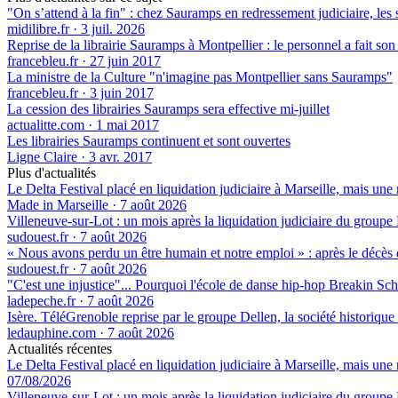
"On s’attend à la fin" : chez Sauramps en redressement judiciaire, les s
midilibre.fr
·
3 juil. 2026
Reprise de la librairie Sauramps à Montpellier : le personnel a fait son
francebleu.fr
·
27 juin 2017
La ministre de la Culture "n'imagine pas Montpellier sans Sauramps"
francebleu.fr
·
3 juin 2017
La cession des librairies Sauramps sera effective mi-juillet
actualitte.com
·
1 mai 2017
Les librairies Sauramps continuent et sont ouvertes
Ligne Claire
·
3 avr. 2017
Plus d'actualités
Le Delta Festival placé en liquidation judiciaire à Marseille, mais une 
Made in Marseille
·
7 août 2026
Villeneuve-sur-Lot : un mois après la liquidation judiciaire du groupe 
sudouest.fr
·
7 août 2026
« Nous avons perdu un être humain et notre emploi » : après le décès de
sudouest.fr
·
7 août 2026
"C'est une injustice"... Pourquoi l'école de danse hip-hop Breakin Sch
ladepeche.fr
·
7 août 2026
Isère. TéléGrenoble reprise par le groupe Dellen, la société historique
ledauphine.com
·
7 août 2026
Actualités récentes
Le Delta Festival placé en liquidation judiciaire à Marseille, mais une 
07/08/2026
Villeneuve-sur-Lot : un mois après la liquidation judiciaire du groupe 