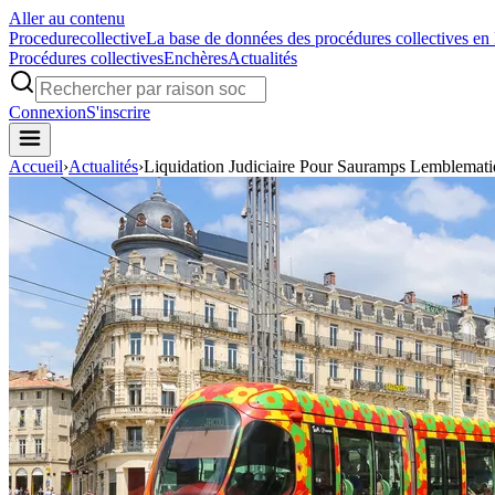
Aller au contenu
Procedure
collective
La base de données des procédures collectives en
Procédures collectives
Enchères
Actualités
Connexion
S'inscrire
Accueil
›
Actualités
›
Liquidation Judiciaire Pour Sauramps Lemblemati