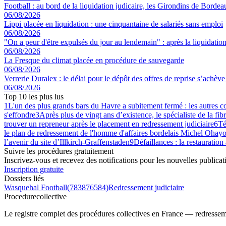
Football : au bord de la liquidation judicaire, les Girondins de Borde
06/08/2026
Lippi placée en liquidation : une cinquantaine de salariés sans emploi
06/08/2026
"On a peur d'être expulsés du jour au lendemain" : après la liquidation 
06/08/2026
La Fresque du climat placée en procédure de sauvegarde
06/08/2026
Verrerie Duralex : le délai pour le dépôt des offres de reprise s’achèv
06/08/2026
Top 10 les plus lus
1
L'un des plus grands bars du Havre a subitement fermé : les autres 
s'effondre
3
Après plus de vingt ans d’existence, le spécialiste de la fib
trouver un repreneur après le placement en redressement judiciaire
6
Té
le plan de redressement de l'homme d'affaires bordelais Michel Ohayo
l’avenir du site d’Illkirch-Graffenstaden
9
Défaillances : la restauration
Suivre les procédures gratuitement
Inscrivez-vous et recevez des notifications pour les nouvelles publicat
Inscription gratuite
Dossiers liés
Wasquehal Football
(
783876584
)
Redressement judiciaire
Procedure
collective
Le registre complet des procédures collectives en France — redressemen