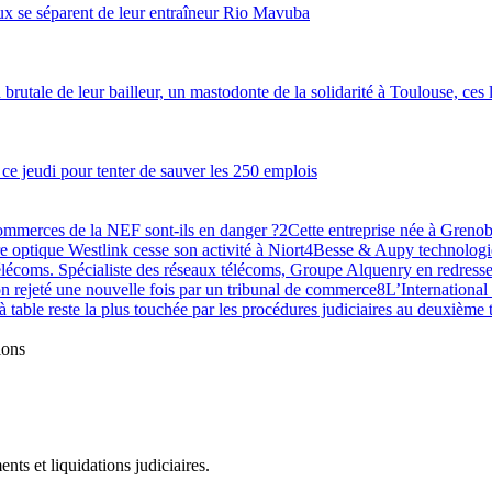
aux se séparent de leur entraîneur Rio Mavuba
brutale de leur bailleur, un mastodonte de la solidarité à Toulouse, ces lo
e ce jeudi pour tenter de sauver les 250 emplois
commerces de la NEF sont-ils en danger ?
2
Cette entreprise née à Grenobl
re optique Westlink cesse son activité à Niort
4
Besse & Aupy technologie
lécoms. Spécialiste des réseaux télécoms, Groupe Alquenry en redresse
n rejeté une nouvelle fois par un tribunal de commerce
8
L’International
 à table reste la plus touchée par les procédures judiciaires au deuxième
ions
ts et liquidations judiciaires.