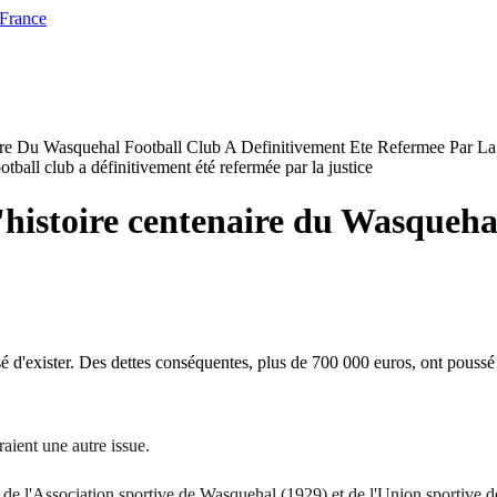
 France
aire Du Wasquehal Football Club A Definitivement Ete Refermee Par La 
 l'histoire centenaire du Wasqueha
é d'exister. Des dettes conséquentes, plus de 700 000 euros, ont poussé la
raient une autre issue.
 de l'Association sportive de Wasquehal (1929) et de l'Union sportive 