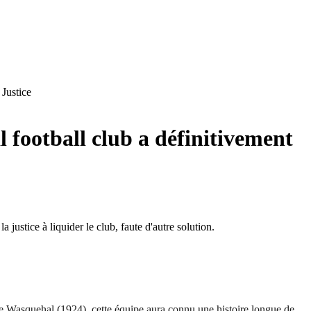
Justice
l football club a définitivement
 justice à liquider le club, faute d'autre solution.
de Wasquehal (1924), cette équipe aura connu une histoire longue de