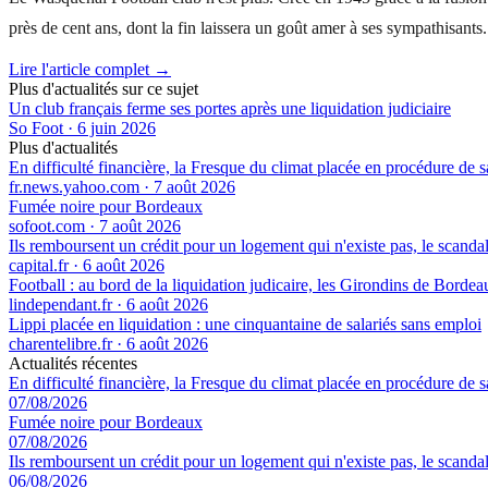
près de cent ans, dont la fin laissera un goût amer à ses sympathisants.
Lire l'article complet →
Plus d'actualités sur ce sujet
Un club français ferme ses portes après une liquidation judiciaire
So Foot
·
6 juin 2026
Plus d'actualités
En difficulté financière, la Fresque du climat placée en procédure de 
fr.news.yahoo.com
·
7 août 2026
Fumée noire pour Bordeaux
sofoot.com
·
7 août 2026
Ils remboursent un crédit pour un logement qui n'existe pas, le scand
capital.fr
·
6 août 2026
Football : au bord de la liquidation judicaire, les Girondins de Borde
lindependant.fr
·
6 août 2026
Lippi placée en liquidation : une cinquantaine de salariés sans emploi
charentelibre.fr
·
6 août 2026
Actualités récentes
En difficulté financière, la Fresque du climat placée en procédure de 
07/08/2026
Fumée noire pour Bordeaux
07/08/2026
Ils remboursent un crédit pour un logement qui n'existe pas, le scand
06/08/2026