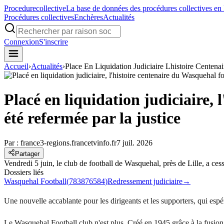
Procedure
collective
La base de données des procédures collectives en
Procédures collectives
Enchères
Actualités
Connexion
S'inscrire
Accueil
›
Actualités
›
Place En Liquidation Judiciaire Lhistoire Centen
Placé en liquidation judiciaire,
été refermée par la justice
Par :
france3-regions.francetvinfo.fr
7 juil. 2026
Partager
Vendredi 5 juin, le club de football de Wasquehal, près de Lille, a cess
Dossiers liés
Wasquehal Football
(
783876584
)
Redressement judiciaire
→
Une nouvelle accablante pour les dirigeants et les supporters, qui espé
Le Wasquehal Football club n'est plus. Créé en 1945 grâce à la fusion