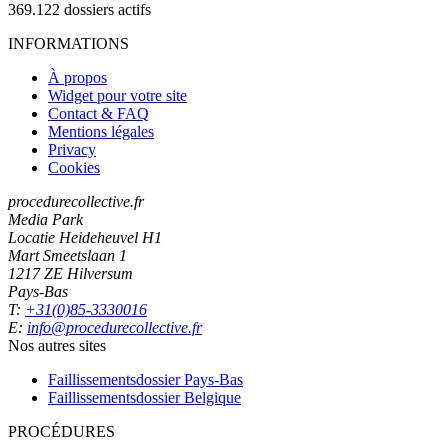
369.122
dossiers actifs
INFORMATIONS
À propos
Widget pour votre site
Contact & FAQ
Mentions légales
Privacy
Cookies
procedurecollective.fr
Media Park
Locatie Heideheuvel H1
Mart Smeetslaan 1
1217 ZE Hilversum
Pays-Bas
T:
+31(0)85-3330016
E:
info@procedurecollective.fr
Nos autres sites
Faillissementsdossier
Pays-Bas
Faillissementsdossier
Belgique
PROCÉDURES