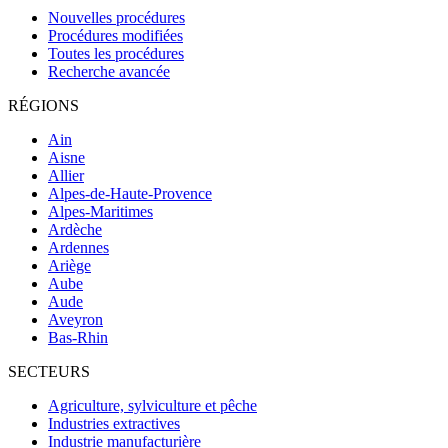
Nouvelles procédures
Procédures modifiées
Toutes les procédures
Recherche avancée
RÉGIONS
Ain
Aisne
Allier
Alpes-de-Haute-Provence
Alpes-Maritimes
Ardèche
Ardennes
Ariège
Aube
Aude
Aveyron
Bas-Rhin
SECTEURS
Agriculture, sylviculture et pêche
Industries extractives
Industrie manufacturière