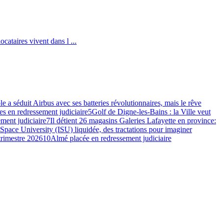
cataires vivent dans l ...
e a séduit Airbus avec ses batteries révolutionnaires, mais le rêve
s en redressement judiciaire
5
Golf de Digne-les-Bains : la Ville veut
ment judiciaire
7
Il détient 26 magasins Galeries Lafayette en province:
 Space University (ISU) liquidée, des tractations pour imaginer
 trimestre 2026
10
Almé placée en redressement judiciaire