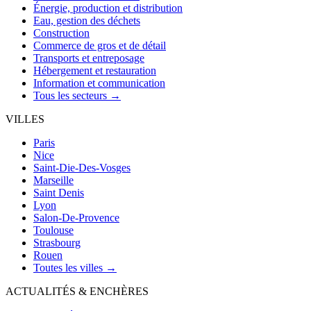
Énergie, production et distribution
Eau, gestion des déchets
Construction
Commerce de gros et de détail
Transports et entreposage
Hébergement et restauration
Information et communication
Tous les secteurs →
VILLES
Paris
Nice
Saint-Die-Des-Vosges
Marseille
Saint Denis
Lyon
Salon-De-Provence
Toulouse
Strasbourg
Rouen
Toutes les villes →
ACTUALITÉS & ENCHÈRES