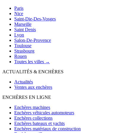
Paris
Nice
Saint-Die-Des-Vosges
Marseille
Saint Denis
Lyon
Salon-De-Provence
Toulouse
Strasbourg
Rouen
Toutes les villes →
ACTUALITÉS & ENCHÈRES
Actualités
Ventes aux enchères
ENCHÈRES EN LIGNE
Enchères machines
Enchères véhicules automoteurs
Enchères collections
Enchères bateaux et yachts
Enchères matériaux de construction