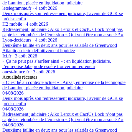
de Lannion, placée en liquidation judiciaire
letelegramme.fr
·
4 août 2026
Deux mois après son redressement judiciaire, l'avenir de GCK se
précise enfin
H2 mobile
·
4 août 2026
Redressement judiciaire : Aiko Leroux et CactUs Lock n’ont pas
capté les retombées de l’émission « Qui veut être mon associé ? »
Lyon-decideurs
·
4 août 2026
Deuxième faillite en deux ans pour les salariés de Greenwood
Atlantic, scierie définitivement liquidée
Ici.fr
·
3 août 2026
« Ça ne peut pas s’arrêter ainsi » : en liquidation judiciaire,
l’entreprise Jabeprode espère trouver un repreneur
ouest-france.fr
·
3 août 2026
Actualités récentes
« C’est lié au contexte actuel » : Anzar, entreprise de la technopole
de Lannion, placée en liquidation judiciaire
04/08/2026
Deux mois après son redressement judiciaire, l'avenir de GCK se
précise enfin
04/08/2026
Redressement judiciaire : Aiko Leroux et CactUs Lock n’ont pas
capté les retombées de l’émission « Qui veut être mon associé ? »
04/08/2026
Deuxième faillite en deux ans pour les salariés de Greenwood