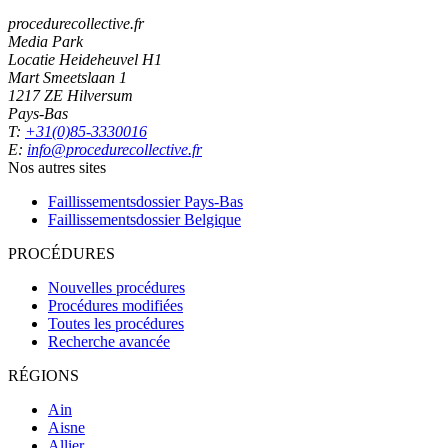
procedurecollective.fr
Media Park
Locatie Heideheuvel H1
Mart Smeetslaan 1
1217 ZE Hilversum
Pays-Bas
T:
+31(0)85-3330016
E:
info@procedurecollective.fr
Nos autres sites
Faillissementsdossier
Pays-Bas
Faillissementsdossier
Belgique
PROCÉDURES
Nouvelles procédures
Procédures modifiées
Toutes les procédures
Recherche avancée
RÉGIONS
Ain
Aisne
Allier