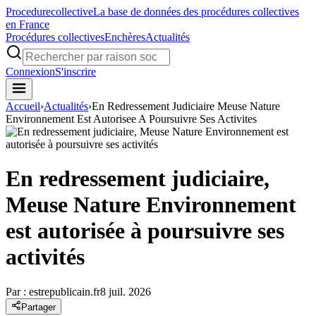
Procedure
collective
La base de données des procédures collectives
en France
Procédures collectives
Enchères
Actualités
Connexion
S'inscrire
Accueil
›
Actualités
›
En Redressement Judiciaire Meuse Nature
Environnement Est Autorisee A Poursuivre Ses Activites
En redressement judiciaire,
Meuse Nature Environnement
est autorisée à poursuivre ses
activités
Par :
estrepublicain.fr
8 juil. 2026
Partager