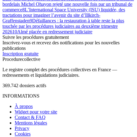
bordelais Michel Ohayon rejeté une nouvelle fois par un tribunal de
commerce
8
L’International Space University (ISU) liquidée, des
tractations pour imaginer l’avenir du site d’Illkirch-
Graffenstaden
9
Défaillances : la restauration à table reste la plus
touchée par les procédures judiciaires au deuxième trimestre
2026
10
Almé placée en redressement judiciaire
Suivre les procédures gratuitement
Inscrivez-vous et recevez des notifications pour les nouvelles
publications
Inscription gratuite
Procedure
collective
Le registre complet des procédures collectives en France —
redressements et liquidations judiciaires.
369.742
dossiers actifs
INFORMATIONS
À propos
Widget pour votre site
Contact & FAQ
Mentions légales
Privacy
Cookies