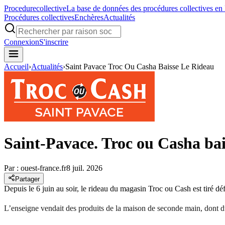
Procedure
collective
La base de données des procédures collectives en
Procédures collectives
Enchères
Actualités
Connexion
S'inscrire
Accueil
›
Actualités
›
Saint Pavace Troc Ou Casha Baisse Le Rideau
Saint-Pavace. Troc ou Casha bai
Par :
ouest-france.fr
8 juil. 2026
Partager
Depuis le 6 juin au soir, le rideau du magasin Troc ou Cash est tiré dé
L’enseigne vendait des produits de la maison de seconde main, dont du m