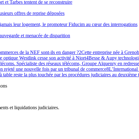
t et Tarbes tentent de se reconstruire
sieurs offres de reprise déposées
t jamais leur logement, le promoteur Fiducim au cœur des interrogations
sauvegarde et menacée de disparition
commerces de la NEF sont-ils en danger ?
2
Cette entreprise née à Grenobl
re optique Westlink cesse son activité à Niort
4
Besse & Aupy technologie
lécoms. Spécialiste des réseaux télécoms, Groupe Alquenry en redresse
n rejeté une nouvelle fois par un tribunal de commerce
8
L’International
 à table reste la plus touchée par les procédures judiciaires au deuxième
ions
ts et liquidations judiciaires.