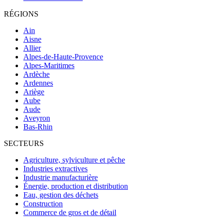
RÉGIONS
Ain
Aisne
Allier
Alpes-de-Haute-Provence
Alpes-Maritimes
Ardèche
Ardennes
Ariège
Aube
Aude
Aveyron
Bas-Rhin
SECTEURS
Agriculture, sylviculture et pêche
Industries extractives
Industrie manufacturière
Énergie, production et distribution
Eau, gestion des déchets
Construction
Commerce de gros et de détail