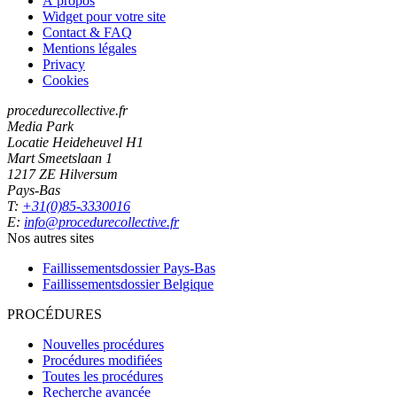
À propos
Widget pour votre site
Contact & FAQ
Mentions légales
Privacy
Cookies
procedurecollective.fr
Media Park
Locatie Heideheuvel H1
Mart Smeetslaan 1
1217 ZE Hilversum
Pays-Bas
T:
+31(0)85-3330016
E:
info@procedurecollective.fr
Nos autres sites
Faillissementsdossier
Pays-Bas
Faillissementsdossier
Belgique
PROCÉDURES
Nouvelles procédures
Procédures modifiées
Toutes les procédures
Recherche avancée