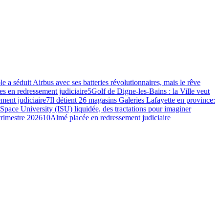
e a séduit Airbus avec ses batteries révolutionnaires, mais le rêve
s en redressement judiciaire
5
Golf de Digne-les-Bains : la Ville veut
ment judiciaire
7
Il détient 26 magasins Galeries Lafayette en province:
 Space University (ISU) liquidée, des tractations pour imaginer
 trimestre 2026
10
Almé placée en redressement judiciaire