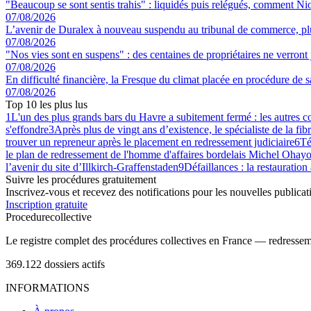
"Beaucoup se sont sentis trahis" : liquidés puis relégués, comment Nior
07/08/2026
L’avenir de Duralex à nouveau suspendu au tribunal de commerce, plu
07/08/2026
"Nos vies sont en suspens" : des centaines de propriétaires ne verron
07/08/2026
En difficulté financière, la Fresque du climat placée en procédure de 
07/08/2026
Top 10 les plus lus
1
L'un des plus grands bars du Havre a subitement fermé : les autres 
s'effondre
3
Après plus de vingt ans d’existence, le spécialiste de la fib
trouver un repreneur après le placement en redressement judiciaire
6
Té
le plan de redressement de l'homme d'affaires bordelais Michel Ohayo
l’avenir du site d’Illkirch-Graffenstaden
9
Défaillances : la restauration
Suivre les procédures gratuitement
Inscrivez-vous et recevez des notifications pour les nouvelles publicat
Inscription gratuite
Procedure
collective
Le registre complet des procédures collectives en France — redressemen
369.122
dossiers actifs
INFORMATIONS