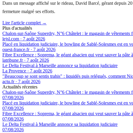
Dans un message affiché sur le rideau, David Barcé, gérant depuis 2018
fermeture malgré ses efforts.
Lire l'article complet →
Plus d'actualités
Chalon-sur-Saône Superdry, N°6 Châtelet : le magasin de vêtements fe
lejsl.com
·
7 août 2026
Placé en liquidation judiciaire, le bowling de Sablé-Solesmes est en v
ouest-france.fr
·
7 août 2026
Fibre Excellence : Soprema, le géant alsacien qui veut sauver la pâte à
latribune.fr
·
7 août 2026
Le Delta Festival à Marseille annonce sa liquidation judiciaire
La Provence
·
7 août 2026
"Beaucoup se sont sentis trahis" : liquidés puis relégués, comment Nior
actu.fr
·
7 août 2026
Actualités récentes
Chalon-sur-Saône Superdry, N°6 Châtelet : le magasin de vêtements fe
07/08/2026
Placé en liquidation judiciaire, le bowling de Sablé-Solesmes est en v
07/08/2026
Fibre Excellence : Soprema, le géant alsacien qui veut sauver la pâte à
07/08/2026
Le Delta Festival à Marseille annonce sa liquidation judiciaire
07/08/2026