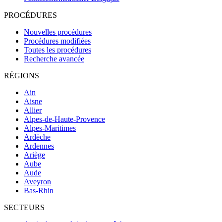
PROCÉDURES
Nouvelles procédures
Procédures modifiées
Toutes les procédures
Recherche avancée
RÉGIONS
Ain
Aisne
Allier
Alpes-de-Haute-Provence
Alpes-Maritimes
Ardèche
Ardennes
Ariège
Aube
Aude
Aveyron
Bas-Rhin
SECTEURS