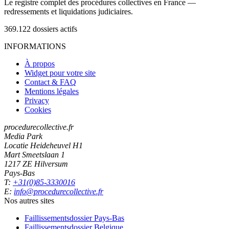
Le registre complet des procédures collectives en France —
redressements et liquidations judiciaires.
369.122
dossiers actifs
INFORMATIONS
À propos
Widget pour votre site
Contact & FAQ
Mentions légales
Privacy
Cookies
procedurecollective.fr
Media Park
Locatie Heideheuvel H1
Mart Smeetslaan 1
1217 ZE Hilversum
Pays-Bas
T:
+31(0)85-3330016
E:
info@procedurecollective.fr
Nos autres sites
Faillissementsdossier
Pays-Bas
Faillissementsdossier
Belgique