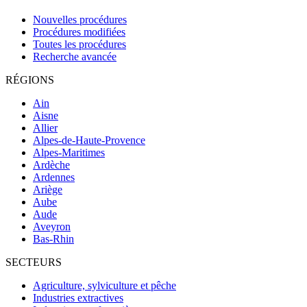
Nouvelles procédures
Procédures modifiées
Toutes les procédures
Recherche avancée
RÉGIONS
Ain
Aisne
Allier
Alpes-de-Haute-Provence
Alpes-Maritimes
Ardèche
Ardennes
Ariège
Aube
Aude
Aveyron
Bas-Rhin
SECTEURS
Agriculture, sylviculture et pêche
Industries extractives