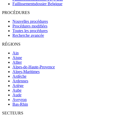
Faillissementsdossier
Belgique
PROCÉDURES
Nouvelles procédures
Procédures modifiées
Toutes les procédures
Recherche avancée
RÉGIONS
Ain
Aisne
Allier
Alpes-de-Haute-Provence
Alpes-Maritimes
Ardèche
Ardennes
Ariège
Aube
Aude
Aveyron
Bas-Rhin
SECTEURS