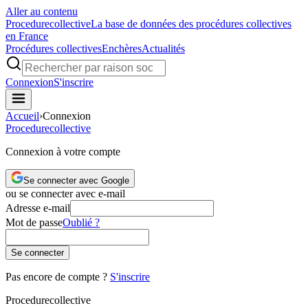
Aller au contenu
Procedure
collective
La base de données des procédures collectives
en France
Procédures collectives
Enchères
Actualités
Connexion
S'inscrire
Accueil
›
Connexion
Procedure
collective
Connexion à votre compte
Se connecter avec Google
ou se connecter avec e-mail
Adresse e-mail
Mot de passe
Oublié ?
Se connecter
Pas encore de compte ?
S'inscrire
Procedure
collective