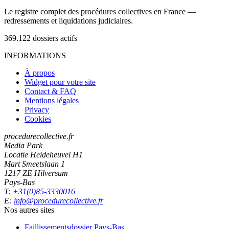
Le registre complet des procédures collectives en France —
redressements et liquidations judiciaires.
369.122
dossiers actifs
INFORMATIONS
À propos
Widget pour votre site
Contact & FAQ
Mentions légales
Privacy
Cookies
procedurecollective.fr
Media Park
Locatie Heideheuvel H1
Mart Smeetslaan 1
1217 ZE Hilversum
Pays-Bas
T:
+31(0)85-3330016
E:
info@procedurecollective.fr
Nos autres sites
Faillissementsdossier
Pays-Bas