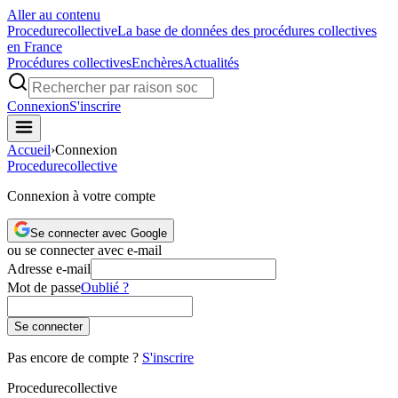
Aller au contenu
Procedure
collective
La base de données des procédures collectives
en France
Procédures collectives
Enchères
Actualités
Connexion
S'inscrire
Accueil
›
Connexion
Procedure
collective
Connexion à votre compte
Se connecter avec Google
ou se connecter avec e-mail
Adresse e-mail
Mot de passe
Oublié ?
Se connecter
Pas encore de compte ?
S'inscrire
Procedure
collective