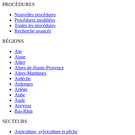
PROCÉDURES
Nouvelles procédures
Procédures modifiées
Toutes les procédures
Recherche avancée
RÉGIONS
Ain
Aisne
Allier
Alpes-de-Haute-Provence
Alpes-Maritimes
Ardèche
Ardennes
Ariège
Aube
Aude
Aveyron
Bas-Rhin
SECTEURS
Agriculture, sylviculture et pêche