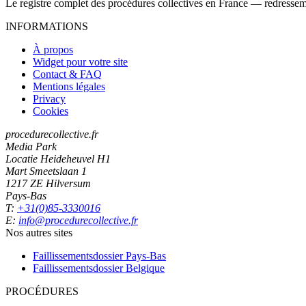
Le registre complet des procédures collectives en France — redressemen
INFORMATIONS
À propos
Widget pour votre site
Contact & FAQ
Mentions légales
Privacy
Cookies
procedurecollective.fr
Media Park
Locatie Heideheuvel H1
Mart Smeetslaan 1
1217 ZE Hilversum
Pays-Bas
T:
+31(0)85-3330016
E:
info@procedurecollective.fr
Nos autres sites
Faillissementsdossier
Pays-Bas
Faillissementsdossier
Belgique
PROCÉDURES