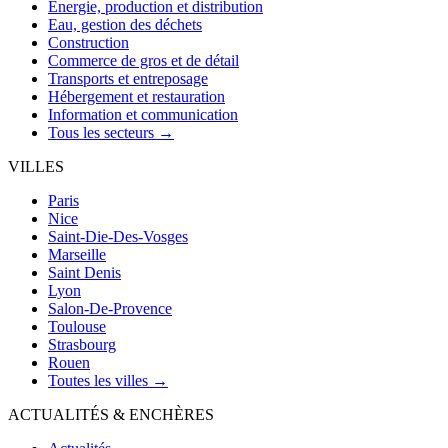
Énergie, production et distribution
Eau, gestion des déchets
Construction
Commerce de gros et de détail
Transports et entreposage
Hébergement et restauration
Information et communication
Tous les secteurs →
VILLES
Paris
Nice
Saint-Die-Des-Vosges
Marseille
Saint Denis
Lyon
Salon-De-Provence
Toulouse
Strasbourg
Rouen
Toutes les villes →
ACTUALITÉS & ENCHÈRES