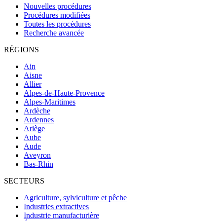
Nouvelles procédures
Procédures modifiées
Toutes les procédures
Recherche avancée
RÉGIONS
Ain
Aisne
Allier
Alpes-de-Haute-Provence
Alpes-Maritimes
Ardèche
Ardennes
Ariège
Aube
Aude
Aveyron
Bas-Rhin
SECTEURS
Agriculture, sylviculture et pêche
Industries extractives
Industrie manufacturière