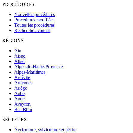
PROCÉDURES
Nouvelles procédures
Procédures modifiées
Toutes les procédures
Recherche avancée
RÉGIONS
Ain
Aisne
Allier
Alpes-de-Haute-Provence
Alpes-Maritimes
Ardèche
Ardennes
Ariège
Aube
Aude
Aveyron
Bas-Rhin
SECTEURS
Agriculture, sylviculture et pêche