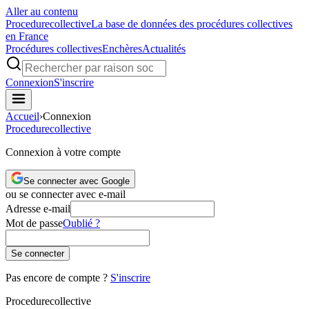
Aller au contenu
Procedure
collective
La base de données des procédures collectives
en France
Procédures collectives
Enchères
Actualités
Connexion
S'inscrire
Accueil
›
Connexion
Procedure
collective
Connexion à votre compte
Se connecter avec Google
ou se connecter avec e-mail
Adresse e-mail
Mot de passe
Oublié ?
Se connecter
Pas encore de compte ?
S'inscrire
Procedure
collective