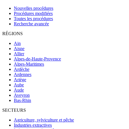
Nouvelles procédures
Procédures modifiées
Toutes les procédures
Recherche avancée
RÉGIONS
Ain
Aisne
Allier
Alpes-de-Haute-Provence
Alpes-Maritimes
Ardèche
Ardennes
Ariège
Aube
Aude
Aveyron
Bas-Rhin
SECTEURS
Agriculture, sylviculture et pêche
Industries extractives