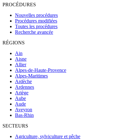
PROCÉDURES
Nouvelles procédures
Procédures modifiées
Toutes les procédures
Recherche avancée
RÉGIONS
Ain
Aisne
Allier
Alpes-de-Haute-Provence
Alpes-Maritimes
Ardèche
Ardennes
Ariège
Aube
Aude
Aveyron
Bas-Rhin
SECTEURS
Agriculture, sylviculture et pêche