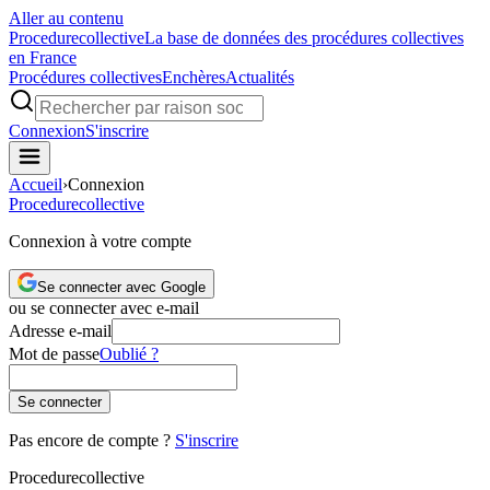
Aller au contenu
Procedure
collective
La base de données des procédures collectives
en France
Procédures collectives
Enchères
Actualités
Connexion
S'inscrire
Accueil
›
Connexion
Procedure
collective
Connexion à votre compte
Se connecter avec Google
ou se connecter avec e-mail
Adresse e-mail
Mot de passe
Oublié ?
Se connecter
Pas encore de compte ?
S'inscrire
Procedure
collective