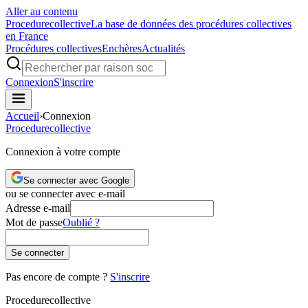
Aller au contenu
Procedure
collective
La base de données des procédures collectives
en France
Procédures collectives
Enchères
Actualités
Connexion
S'inscrire
Accueil
›
Connexion
Procedure
collective
Connexion à votre compte
Se connecter avec Google
ou se connecter avec e-mail
Adresse e-mail
Mot de passe
Oublié ?
Se connecter
Pas encore de compte ?
S'inscrire
Procedure
collective