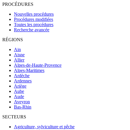
PROCÉDURES
Nouvelles procédures
Procédures modifiées
Toutes les procédures
Recherche avancée
RÉGIONS
Ain
Aisne
Allier
Alpes-de-Haute-Provence
Alpes-Maritimes
Ardèche
Ardennes
Ariège
Aube
Aude
Aveyron
Bas-Rhin
SECTEURS
Agriculture, sylviculture et pêche