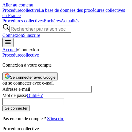
Aller au contenu
Procedure
collective
La base de données des procédures collectives
en France
Procédures collectives
Enchères
Actualités
Connexion
S'inscrire
Accueil
›
Connexion
Procedure
collective
Connexion à votre compte
Se connecter avec Google
ou se connecter avec e-mail
Adresse e-mail
Mot de passe
Oublié ?
Se connecter
Pas encore de compte ?
S'inscrire
Procedure
collective