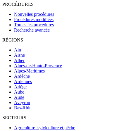
PROCÉDURES
Nouvelles procédures
Procédures modifiées
Toutes les procédures
Recherche avancée
RÉGIONS
Ain
Aisne
Allier
Alpes-de-Haute-Provence
Alpes-Maritimes
Ardèche
Ardennes
Ariège
Aube
Aude
Aveyron
Bas-Rhin
SECTEURS
Agriculture, sylviculture et pêche