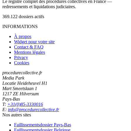
Le registre complet des procédures collectives en France —
redressements et liquidations judiciaires.
369.122
dossiers actifs
INFORMATIONS
À propos
Widget pour votre site
Contact & FAQ
Mentions légales
Privacy
Cookies
procedurecollective.fr
Media Park
Locatie Heideheuvel H1
Mart Smeetslaan 1
1217 ZE Hilversum
Pays-Bas
T:
+31(0)85-3330016
E:
info@procedurecollective.fr
Nos autres sites
Faillissementsdossier
Pays-Bas
Faillissementsdossier
Belgique