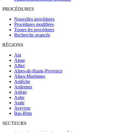
PROCÉDURES
Nouvelles procédures
Procédures modifiées
Toutes les procédures
Recherche avancée
RÉGIONS
Ain
Aisne
Allier
Alpes-de-Haute-Provence
Alpes-Maritimes
Ardèche
Ardennes
Ariège
Aube
Aude
Aveyron
Bas-Rhin
SECTEURS